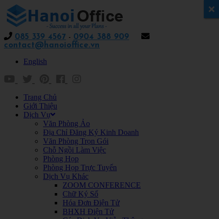
x
085 339 4567
-
0904 388 909
contact@hanoioffice.vn
English
Trang Chủ
Giới Thiệu
Dịch Vụ
Văn Phòng Ảo
Địa Chỉ Đăng Ký Kinh Doanh
Văn Phòng Trọn Gói
Chỗ Ngồi Làm Việc
Phòng Họp
Phòng Họp Trực Tuyến
Dịch Vụ Khác
ZOOM CONFERENCE
Chữ Ký Số
Hóa Đơn Điện Tử
BHXH Điện Tử