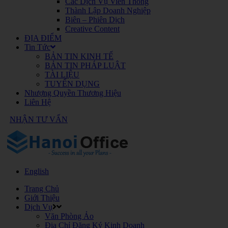
Các Dịch Vụ Viễn Thông
Thành Lập Doanh Nghiệp
Biên – Phiên Dịch
Creative Content
ĐỊA ĐIỂM
Tin Tức
BẢN TIN KINH TẾ
BẢN TIN PHÁP LUẬT
TÀI LIỆU
TUYỂN DỤNG
Nhượng Quyền Thương Hiệu
Liên Hệ
NHẬN TƯ VẤN
English
Trang Chủ
Giới Thiệu
Dịch Vụ
Văn Phòng Ảo
Địa Chỉ Đăng Ký Kinh Doanh