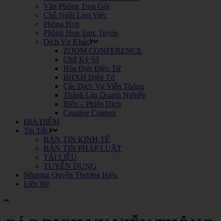
Văn Phòng Trọn Gói
Chỗ Ngồi Làm Việc
Phòng Họp
Phòng Họp Trực Tuyến
Dịch Vụ Khác
ZOOM CONFERENCE
Chữ Ký Số
Hóa Đơn Điện Tử
BHXH Điện Tử
Các Dịch Vụ Viễn Thông
Thành Lập Doanh Nghiệp
Biên – Phiên Dịch
Creative Content
ĐỊA ĐIỂM
Tin Tức
BẢN TIN KINH TẾ
BẢN TIN PHÁP LUẬT
TÀI LIỆU
TUYỂN DỤNG
Nhượng Quyền Thương Hiệu
Liên Hệ