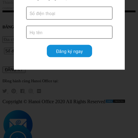
Thành phố Hà Nội, Việt Nam
Gọi Ngay (+84) 853 39 4567
contact@hanoioffice.vn
Liên Hệ
ĐĂNG KÝ TƯ VẤN DỊCH VỤ
Đăng ký ngay
Đồng hành cùng Hanoi Office tại:
Copyright © Hanoi Office 2020 All Rights Reserved