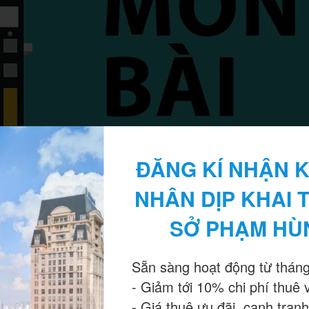
ĐĂNG KÍ NHẬN K
NHÂN DỊP KHAI 
SỞ PHẠM HÙ
ài theo TT200 và TT133
Sẵn sàng hoạt động từ tháng
 quản lý doanh nghiệp. Bút toán hạch toán nộp thuế môn bài được quy 
- Giảm tới 10% chi phí thuê 
- Giá thuê ưu đãi, cạnh tranh