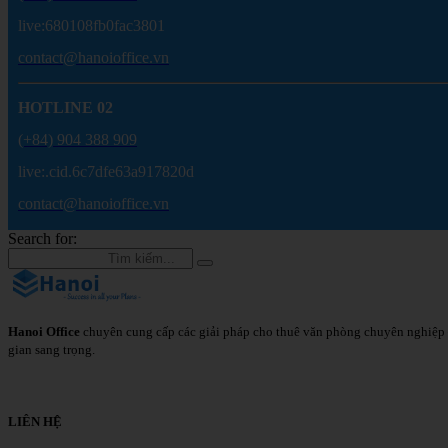
live:680108fb0fac3801
contact@hanoioffice.vn
HOTLINE 02
(+84) 904 388 909
live:.cid.6c7dfe63a917820d
contact@hanoioffice.vn
Search for:
Hanoi Office
chuyên cung cấp các giải pháp cho thuê văn phòng chuyên nghiệp 
gian sang trọng.
Chi Tiết
LIÊN HỆ