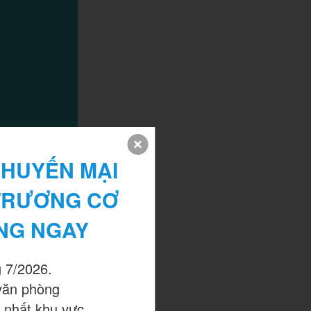
HUYẾN MẠI 
TRƯƠNG CƠ 
NG NGAY
 7/2026.

định
văn phòng

 nhất khu vực.
