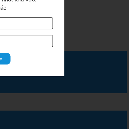
hác
y