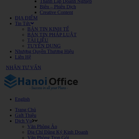
Thành Lập Doanh Nghiệp
Biên – Phiên Dịch
Creative Content
ĐỊA ĐIỂM
Tin Tức
BẢN TIN KINH TẾ
BẢN TIN PHÁP LUẬT
TÀI LIỆU
TUYỂN DỤNG
Nhượng Quyền Thương Hiệu
Liên Hệ
NHẬN TƯ VẤN
English
Trang Chủ
Giới Thiệu
Dịch Vụ
Văn Phòng Ảo
Địa Chỉ Đăng Ký Kinh Doanh
Văn Phòng Trọn Gói