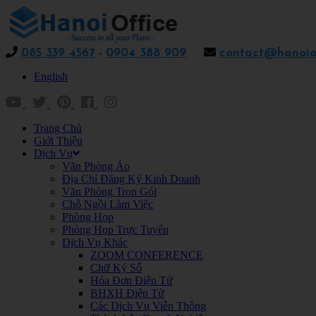
085 339 4567
-
0904 388 909
contact@hanoiof
English
Trang Chủ
Giới Thiệu
Dịch Vụ
Văn Phòng Ảo
Địa Chỉ Đăng Ký Kinh Doanh
Văn Phòng Trọn Gói
Chỗ Ngồi Làm Việc
Phòng Họp
Phòng Họp Trực Tuyến
Dịch Vụ Khác
ZOOM CONFERENCE
Chữ Ký Số
Hóa Đơn Điện Tử
BHXH Điện Tử
Các Dịch Vụ Viễn Thông