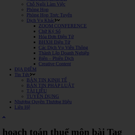
Chỗ Ngồi Làm Việc
Phòng Họp
Phòng Họp Trực Tuyến
Dịch Vụ Khác
ZOOM CONFERENCE
Chữ Ký Số
Hóa Đơn Điện Tử
BHXH Điện Tử
Các Dịch Vụ Viễn Thông
Thành Lập Doanh Nghiệp
Biên – Phiên Dịch
Creative Content
ĐỊA ĐIỂM
Tin Tức
BẢN TIN KINH TẾ
BẢN TIN PHÁP LUẬT
TÀI LIỆU
TUYỂN DỤNG
Nhượng Quyền Thương Hiệu
Liên Hệ
hoạch toán thuế môn bài Tag