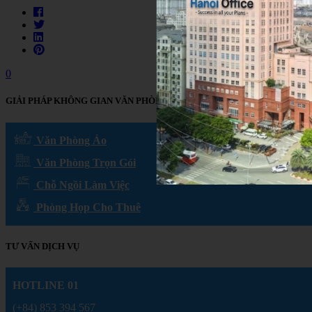
0
GIẢI PHÁP KHÔNG GIAN VĂN PHÒNG
Văn Phòng Ảo
Văn Phòng Trọn Gói
Chỗ Ngồi Làm Việc
Phòng Họp Cho Thuê
TƯ VẤN DỊCH VỤ
HOTLINE 01
(+84) 853 394 567