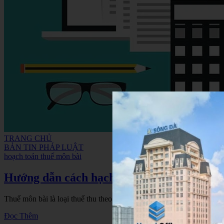
TRANG CHỦ
BẢN TIN PHÁP LUẬT
hoạch toán thuế môn bài
Hướng dẫn cách hạch toán nộp thuế môn b
Thuế môn bài là loại thuế thu theo năm, được tính vào khoản chi phí
Đọc Thêm