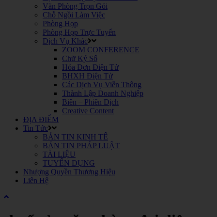
Văn Phòng Trọn Gói
Chỗ Ngồi Làm Việc
Phòng Họp
Phòng Họp Trực Tuyến
Dịch Vụ Khác
ZOOM CONFERENCE
Chữ Ký Số
Hóa Đơn Điện Tử
BHXH Điện Tử
Các Dịch Vụ Viễn Thông
Thành Lập Doanh Nghiệp
Biên – Phiên Dịch
Creative Content
ĐỊA ĐIỂM
Tin Tức
BẢN TIN KINH TẾ
BẢN TIN PHÁP LUẬT
TÀI LIỆU
TUYỂN DỤNG
Nhượng Quyền Thương Hiệu
Liên Hệ