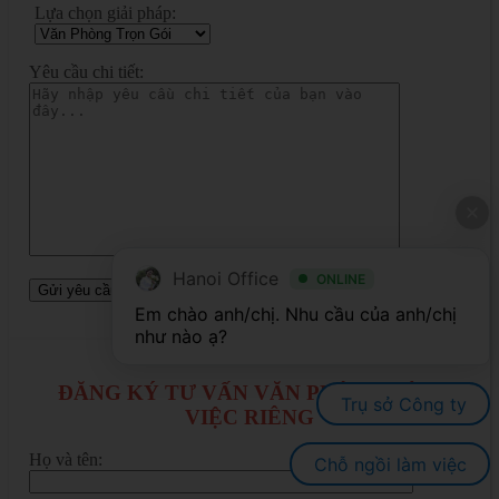
Lựa chọn giải pháp:
Yêu cầu chi tiết:
Hanoi Office
ONLINE
Em chào anh/chị. Nhu cầu của anh/chị 
ĐĂNG KÝ TƯ VẤN VĂN PHÒNG LÀM
Trụ sở Công ty
VIỆC RIÊNG
Họ và tên:
Chỗ ngồi làm việc