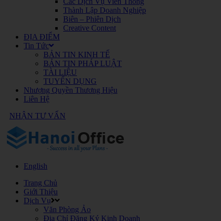
Các Dịch Vụ Viễn Thông
Thành Lập Doanh Nghiệp
Biên – Phiên Dịch
Creative Content
ĐỊA ĐIỂM
Tin Tức
BẢN TIN KINH TẾ
BẢN TIN PHÁP LUẬT
TÀI LIỆU
TUYỂN DỤNG
Nhượng Quyền Thương Hiệu
Liên Hệ
NHẬN TƯ VẤN
English
Trang Chủ
Giới Thiệu
Dịch Vụ
Văn Phòng Ảo
Địa Chỉ Đăng Ký Kinh Doanh