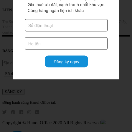
- Giá thuê ưu đãi, cạnh tranh nhất khu vực.

- Cùng hàng ngàn tiện ích khác
LIÊN HỆ
Trụ Sở Chính: Tầng 8, tòa nhà Sannam, số 78 Phố Duy Tân, Phường Cầu Giấy,
Thành phố Hà Nội, Việt Nam
Gọi Ngay (+84) 853 39 4567
contact@hanoioffice.vn
Liên Hệ
ĐĂNG KÝ TƯ VẤN DỊCH VỤ
Đăng ký ngay
Đồng hành cùng Hanoi Office tại:
Copyright © Hanoi Office 2020 All Rights Reserved