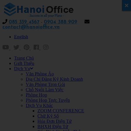
x
085 339 4567
-
0904 388 909
contact@hanoioffice.vn
English
Trang Chủ
Giới Thiệu
Dịch Vụ
Văn Phòng Ảo
Địa Chỉ Đăng Ký Kinh Doanh
Văn Phòng Trọn Gói
Chỗ Ngồi Làm Việc
Phòng Họp
Phòng Họp Trực Tuyến
Dịch Vụ Khác
ZOOM CONFERENCE
Chữ Ký Số
Hóa Đơn Điện Tử
BHXH Điện Tử