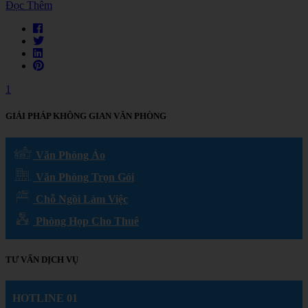
Đọc Thêm
1
GIẢI PHÁP KHÔNG GIAN VĂN PHÒNG
Văn Phòng Ảo
Văn Phòng Trọn Gói
Chỗ Ngồi Làm Việc
Phòng Họp Cho Thuê
TƯ VẤN DỊCH VỤ
HOTLINE 01