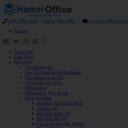
085 339 4567
-
0904 388 909
contact@hanoiof
English
Trang Chủ
Giới Thiệu
Dịch Vụ
Văn Phòng Ảo
Địa Chỉ Đăng Ký Kinh Doanh
Văn Phòng Trọn Gói
Chỗ Ngồi Làm Việc
Phòng Họp
Phòng Họp Trực Tuyến
Dịch Vụ Khác
ZOOM CONFERENCE
Chữ Ký Số
Hóa Đơn Điện Tử
BHXH Điện Tử
Các Dịch Vụ Viễn Thông