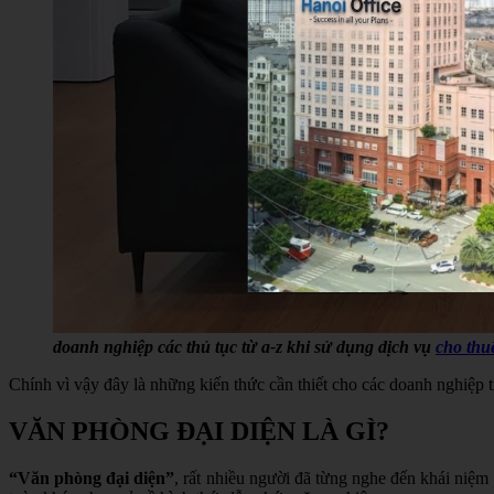
doanh nghiệp các thủ tục từ a-z khi sử dụng dịch vụ
cho thu
Chính vì vậy đây là những kiến thức cần thiết cho các doanh nghiệp 
VĂN PHÒNG ĐẠI DIỆN LÀ GÌ?
“Văn phòng đại diện”
, rất nhiều người đã từng nghe đến khái niệm