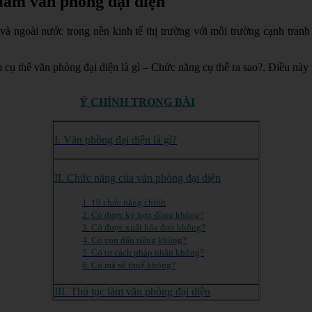
 làm văn phòng đại diện
và ngoài nước trong nền kinh tế thị trường với môi trường cạnh tran
ụ thể văn phòng đại diện là gì – Chức năng cụ thể ra sao?. Điều này t
Ý CHÍNH TRONG BÀI
I. Văn phòng đại diện là gì?
II. Chức năng của văn phòng đại diện
1. 10 chức năng chính
2. Có được ký hợp đồng không?
3. Có được xuất hóa đơn không?
4. Có con dấu riêng không?
5. Có tư cách pháp nhân không?
6. Có mã số thuế không?
III. Thủ tục làm văn phòng đại diện