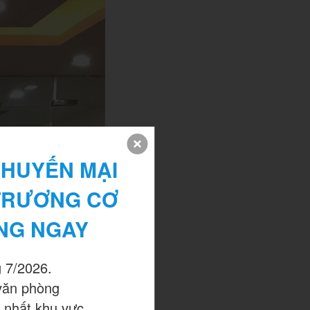
HUYẾN MẠI 
TRƯƠNG CƠ 
NG NGAY
 7/2026.

văn phòng

 nhất khu vực.
