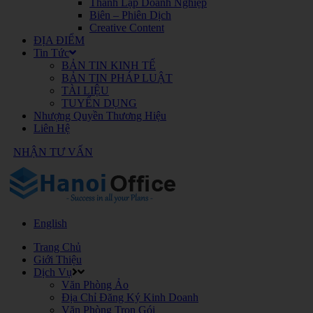
Thành Lập Doanh Nghiệp
Biên – Phiên Dịch
Creative Content
ĐỊA ĐIỂM
Tin Tức
BẢN TIN KINH TẾ
BẢN TIN PHÁP LUẬT
TÀI LIỆU
TUYỂN DỤNG
Nhượng Quyền Thương Hiệu
Liên Hệ
NHẬN TƯ VẤN
English
Trang Chủ
Giới Thiệu
Dịch Vụ
Văn Phòng Ảo
Địa Chỉ Đăng Ký Kinh Doanh
Văn Phòng Trọn Gói