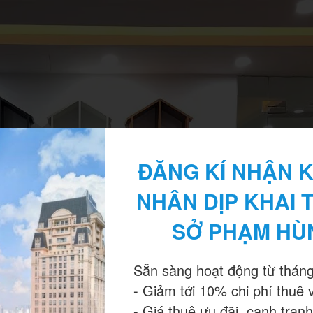
ĐĂNG KÍ NHẬN K
NHÂN DỊP KHAI 
SỞ PHẠM HÙ
Sẵn sàng hoạt động từ tháng
- Giảm tới 10% chi phí thuê 
- Giá thuê ưu đãi, cạnh tranh