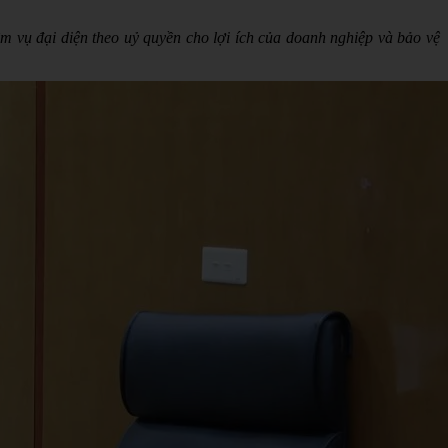
m vụ đại diện theo uỷ quyền cho lợi ích của doanh nghiệp và bảo vệ