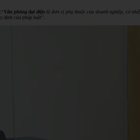
:
“
Văn phòng đại diện
là đơn vị phụ thuộc của doanh nghiệp, có nhiệ
y định của pháp luật”.