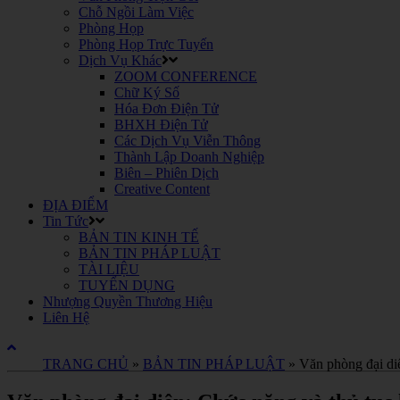
Chỗ Ngồi Làm Việc
Phòng Họp
Phòng Họp Trực Tuyến
Dịch Vụ Khác
ZOOM CONFERENCE
Chữ Ký Số
Hóa Đơn Điện Tử
BHXH Điện Tử
Các Dịch Vụ Viễn Thông
Thành Lập Doanh Nghiệp
Biên – Phiên Dịch
Creative Content
ĐỊA ĐIỂM
Tin Tức
BẢN TIN KINH TẾ
BẢN TIN PHÁP LUẬT
TÀI LIỆU
TUYỂN DỤNG
Nhượng Quyền Thương Hiệu
Liên Hệ
TRANG CHỦ
»
BẢN TIN PHÁP LUẬT
»
Văn phòng đại di