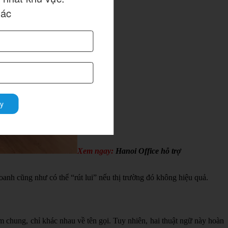
hác
y
Xem ngay:
Hanoi Office hỗ trợ
oanh cũng như có thể “rút lui” nếu thị trường đó không hiệu quả.
m chung, chỉ khác nhau về tên gọi. Tuy nhiên, hai thuật ngữ này hoàn