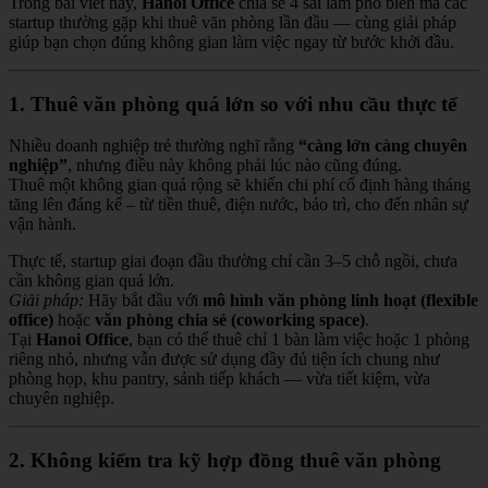
Trong bài viết này,
Hanoi Office
chia sẻ 4 sai lầm phổ biến mà các
startup thường gặp khi thuê văn phòng lần đầu — cùng giải pháp
giúp bạn chọn đúng không gian làm việc ngay từ bước khởi đầu.
1. Thuê văn phòng quá lớn so với nhu cầu thực tế
Nhiều doanh nghiệp trẻ thường nghĩ rằng
“càng lớn càng chuyên
nghiệp”
, nhưng điều này không phải lúc nào cũng đúng.
Thuê một không gian quá rộng sẽ khiến chi phí cố định hàng tháng
tăng lên đáng kể – từ tiền thuê, điện nước, bảo trì, cho đến nhân sự
vận hành.
Thực tế, startup giai đoạn đầu thường chỉ cần 3–5 chỗ ngồi, chưa
cần không gian quá lớn.
Giải pháp:
Hãy bắt đầu với
mô hình văn phòng linh hoạt (flexible
office)
hoặc
văn phòng chia sẻ (coworking space)
.
Tại
Hanoi Office
, bạn có thể thuê chỉ 1 bàn làm việc hoặc 1 phòng
riêng nhỏ, nhưng vẫn được sử dụng đầy đủ tiện ích chung như
phòng họp, khu pantry, sảnh tiếp khách — vừa tiết kiệm, vừa
chuyên nghiệp.
2. Không kiểm tra kỹ hợp đồng thuê văn phòng