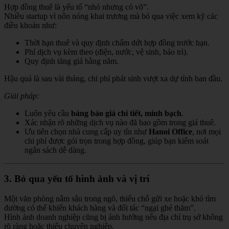
Hợp đồng thuê là yếu tố “nhỏ nhưng có võ”.
Nhiều startup vì nôn nóng khai trương mà bỏ qua việc xem kỹ các
điều khoản như:
Thời hạn thuê và quy định chấm dứt hợp đồng trước hạn.
Phí dịch vụ kèm theo (điện, nước, vệ sinh, bảo trì).
Quy định tăng giá hằng năm.
Hậu quả là sau vài tháng, chi phí phát sinh vượt xa dự tính ban đầu.
Giải pháp:
Luôn yêu cầu
bảng báo giá chi tiết, minh bạch
.
Xác nhận rõ những dịch vụ nào đã bao gồm trong giá thuê.
Ưu tiên chọn nhà cung cấp uy tín như
Hanoi Office
, nơi mọi
chi phí được gói trọn trong hợp đồng, giúp bạn kiểm soát
ngân sách dễ dàng.
3. Bỏ qua yếu tố hình ảnh và vị trí
Một văn phòng nằm sâu trong ngõ, thiếu chỗ gửi xe hoặc khó tìm
đường có thể khiến khách hàng và đối tác “ngại ghé thăm”.
Hình ảnh doanh nghiệp cũng bị ảnh hưởng nếu địa chỉ trụ sở không
rõ ràng hoặc thiếu chuyên nghiệp.