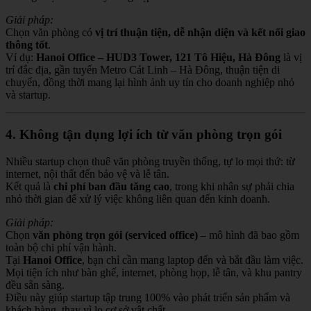
Giải pháp:
Chọn văn phòng có
vị trí thuận tiện, dễ nhận diện và kết nối giao
thông tốt
.
Ví dụ:
Hanoi Office – HUD3 Tower, 121 Tô Hiệu, Hà Đông
là vị
trí đắc địa, gần tuyến Metro Cát Linh – Hà Đông, thuận tiện di
chuyển, đồng thời mang lại hình ảnh uy tín cho doanh nghiệp nhỏ
và startup.
4. Không tận dụng lợi ích từ văn phòng trọn gói
Nhiều startup chọn thuê văn phòng truyền thống, tự lo mọi thứ: từ
internet, nội thất đến bảo vệ và lễ tân.
Kết quả là
chi phí ban đầu tăng cao
, trong khi nhân sự phải chia
nhỏ thời gian để xử lý việc không liên quan đến kinh doanh.
Giải pháp:
Chọn
văn phòng trọn gói (serviced office)
– mô hình đã bao gồm
toàn bộ chi phí vận hành.
Tại
Hanoi Office
, bạn chỉ cần mang laptop đến và bắt đầu làm việc.
Mọi tiện ích như bàn ghế, internet, phòng họp, lễ tân, và khu pantry
đều sẵn sàng.
Điều này giúp startup tập trung 100% vào phát triển sản phẩm và
khách hàng, thay vì lo cơ sở vật chất.