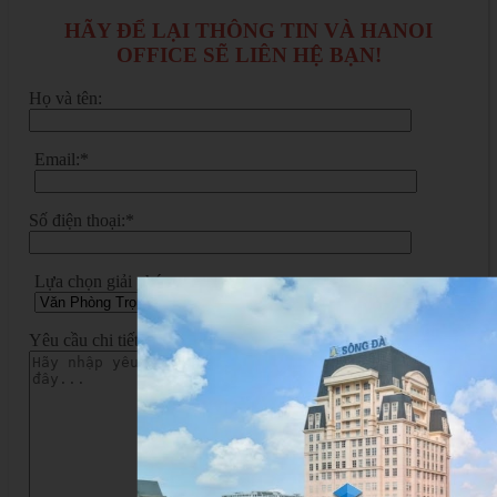
HÃY ĐỂ LẠI THÔNG TIN VÀ HANOI
OFFICE SẼ LIÊN HỆ BẠN!
Họ và tên:
Email:*
Số điện thoại:*
Lựa chọn giải pháp:
Yêu cầu chi tiết: