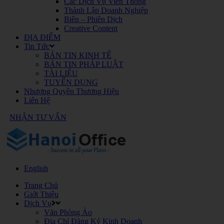
Các Dịch Vụ Viễn Thông
Thành Lập Doanh Nghiệp
Biên – Phiên Dịch
Creative Content
ĐỊA ĐIỂM
Tin Tức
BẢN TIN KINH TẾ
BẢN TIN PHÁP LUẬT
TÀI LIỆU
TUYỂN DỤNG
Nhượng Quyền Thương Hiệu
Liên Hệ
NHẬN TƯ VẤN
English
Trang Chủ
Giới Thiệu
Dịch Vụ
Văn Phòng Ảo
Địa Chỉ Đăng Ký Kinh Doanh