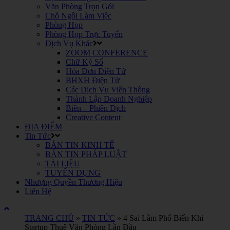
Văn Phòng Trọn Gói
Chỗ Ngồi Làm Việc
Phòng Họp
Phòng Họp Trực Tuyến
Dịch Vụ Khác
ZOOM CONFERENCE
Chữ Ký Số
Hóa Đơn Điện Tử
BHXH Điện Tử
Các Dịch Vụ Viễn Thông
Thành Lập Doanh Nghiệp
Biên – Phiên Dịch
Creative Content
ĐỊA ĐIỂM
Tin Tức
BẢN TIN KINH TẾ
BẢN TIN PHÁP LUẬT
TÀI LIỆU
TUYỂN DỤNG
Nhượng Quyền Thương Hiệu
Liên Hệ
TRANG CHỦ
»
TIN TỨC
»
4 Sai Lầm Phổ Biến Khi
Startup Thuê Văn Phòng Lần Đầu