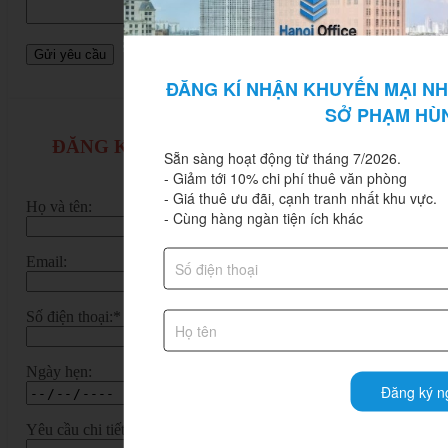
ĐĂNG KÍ NHẬN KHUYẾN MẠI NH
SỞ PHẠM HÙ
ĐĂNG KÝ TƯ VẤN VĂN PHÒNG LÀM
Sẵn sàng hoạt động từ tháng 7/2026.

VIỆC RIÊNG
- Giảm tới 10% chi phí thuê văn phòng

- Giá thuê ưu đãi, cạnh tranh nhất khu vực.

Họ và tên:
- Cùng hàng ngàn tiện ích khác
Email:
Số điện thoại:*
Ngày hẹn:
Đăng ký n
Yêu cầu chi tiết: