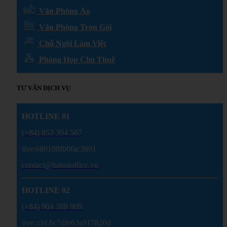
Văn Phòng Ảo
Văn Phòng Trọn Gói
Chỗ Ngồi Làm Việc
Phòng Họp Cho Thuê
TƯ VẤN DỊCH VỤ
HOTLINE 01
(+84) 853 394 567
live:680108fb0fac3801
contact@hanoioffice.vn
HOTLINE 02
(+84) 904 388 909
live:.cid.6c7dfe63a917820d