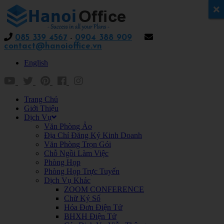
x
085 339 4567
-
0904 388 909
contact@hanoioffice.vn
English
Trang Chủ
Giới Thiệu
Dịch Vụ
Văn Phòng Ảo
Địa Chỉ Đăng Ký Kinh Doanh
Văn Phòng Trọn Gói
Chỗ Ngồi Làm Việc
Phòng Họp
Phòng Họp Trực Tuyến
Dịch Vụ Khác
ZOOM CONFERENCE
Chữ Ký Số
Hóa Đơn Điện Tử
BHXH Điện Tử