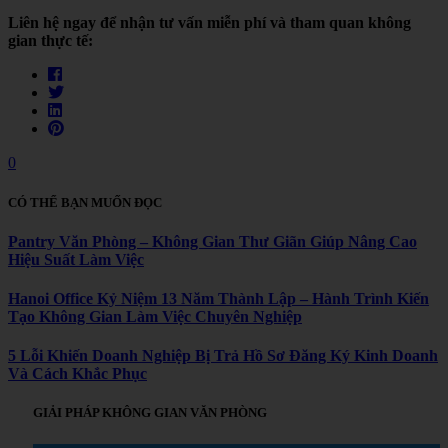
Liên hệ ngay để nhận tư vấn miễn phí và tham quan không
gian thực tế:
0
CÓ THỂ BẠN MUỐN ĐỌC
Pantry Văn Phòng – Không Gian Thư Giãn Giúp Nâng Cao
Hiệu Suất Làm Việc
Hanoi Office Kỷ Niệm 13 Năm Thành Lập – Hành Trình Kiến
Tạo Không Gian Làm Việc Chuyên Nghiệp
5 Lỗi Khiến Doanh Nghiệp Bị Trả Hồ Sơ Đăng Ký Kinh Doanh
Và Cách Khắc Phục
GIẢI PHÁP KHÔNG GIAN VĂN PHÒNG