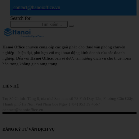
contact@hanoioffice.vn
Search for:
Hanoi Office
chuyên cung cấp các giải pháp cho thuê văn phòng chuyên
nghiệp – hiện đại, phù hợp với mọi hoạt động kinh doanh của các doanh
nghiệp. Đến với
Hanoi Office
, bạn sẽ được tận hưởng dịch vụ cho thuê hoàn
hảo trong không gian sang trọng.
Chi Tiết
LIÊN HỆ
Trụ Sở Chính: Tầng 8, tòa nhà Sannam, số 78 Phố Duy Tân, Phường Cầu Giấy,
Thành phố Hà Nội, Việt Nam
Gọi Ngay (+84) 853 39 4567
contact@hanoioffice.vn
Liên Hệ
ĐĂNG KÝ TƯ VẤN DỊCH VỤ