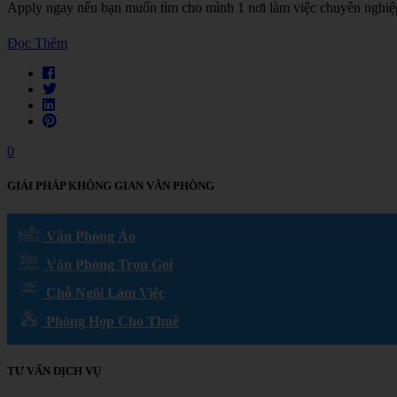
Apply ngay nếu bạn muốn tìm cho mình 1 nơi làm việc chuyên nghi
Đọc Thêm
0
GIẢI PHÁP KHÔNG GIAN VĂN PHÒNG
Văn Phòng Ảo
Văn Phòng Trọn Gói
Chỗ Ngồi Làm Việc
Phòng Họp Cho Thuê
TƯ VẤN DỊCH VỤ