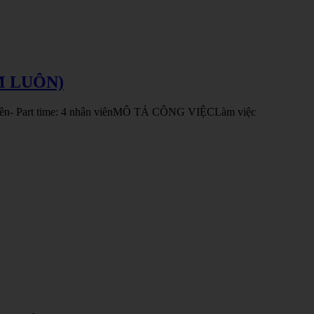
M LUÔN)
ên- Part time: 4 nhân viênMÔ TẢ CÔNG VIỆCLàm việc