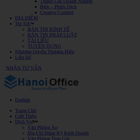
Thành Lập Doanh Nghiệp
Biên – Phiên Dịch
Creative Content
ĐỊA ĐIỂM
Tin Tức
BẢN TIN KINH TẾ
BẢN TIN PHÁP LUẬT
TÀI LIỆU
TUYỂN DỤNG
Nhượng Quyền Thương Hiệu
Liên Hệ
NHẬN TƯ VẤN
English
Trang Chủ
Giới Thiệu
Dịch Vụ
Văn Phòng Ảo
Địa Chỉ Đăng Ký Kinh Doanh
Văn Phòng Trọn Gói