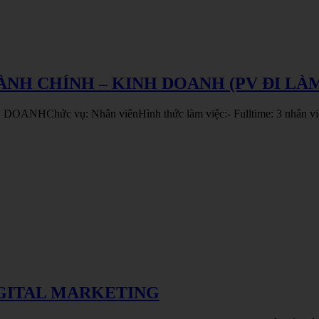
NH CHÍNH – KINH DOANH (PV ĐI LÀ
ANHChức vụ: Nhân viênHình thức làm việc:- Fulltime: 3 nhân vi
IGITAL MARKETING