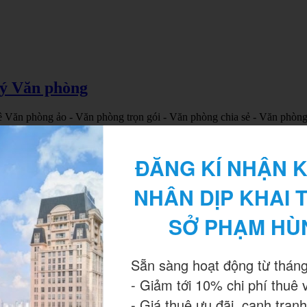
lý Văn phòng
ê Văn phòng ảo - Văn phòng trọn gói - Văn phòng chia sẻ - Văn phòn
ĐĂNG KÍ NHẬN K
NHÂN DỊP KHAI 
SỞ PHẠM HÙ
Sẵn sàng hoạt động từ tháng
- Giảm tới 10% chi phí thuê 
IÊN TẠP VỤ VĂN PHÒNG
- Giá thuê ưu đãi, cạnh tranh