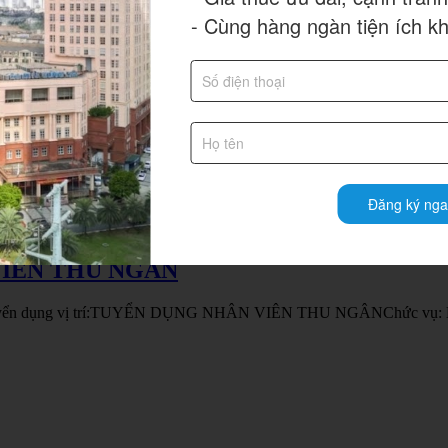
e cần tuyển dụng vị trí:TUYỂN DỤNG NHÂN VIÊN TẠP VỤ VĂN PHÒNGC
- Cùng hàng ngàn tiện ích k
Đăng ký nga
VIÊN THU NGÂN
 cần tuyển dụng vị trí:TUYỂN DỤNG NHÂN VIÊN THU NGÂNChức vụ: Nh