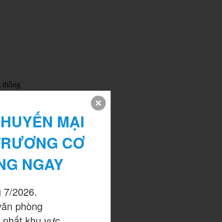
g thông
HUYẾN MẠI 
TRƯƠNG CƠ 
NG NGAY
 7/2026.

văn phòng

 nhất khu vực.
