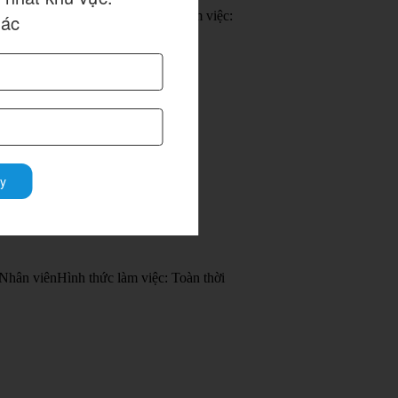
hức vụ: Nhân viênHình thức làm việc:
hác
y
ân viênHình thức làm việc: Toàn thời