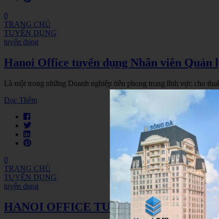
0
TRANG CHỦ
TUYỂN DỤNG
tuyển dụng
Hanoi Office tuyển dụng Nhân viên Quản 
Là một trong những Doanh nghiệp tiên phong trong lĩnh vực cho thu
Đọc Thêm
0
TRANG CHỦ
TUYỂN DỤNG
tuyển dụng
HANOI OFFICE TUYỂN DỤNG NHÂN V