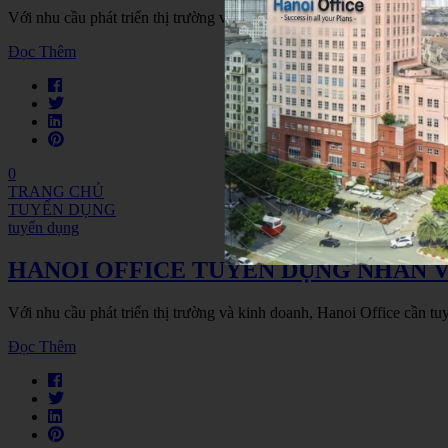
Với nhu cầu phát triển thị trường và kinh doanh, Hanoi Offic
Đọc Thêm
0
TRANG CHỦ
TUYỂN DỤNG
tuyển dụng
HANOI OFFICE TUYỂN DỤNG NHÂN 
Với nhu cầu phát triển thị trường và kinh doanh, Hanoi Office
Đọc Thêm