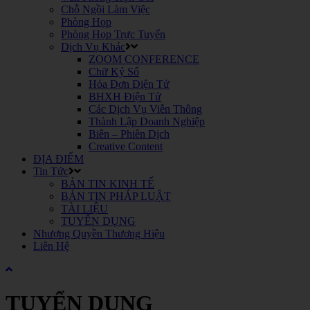
Chỗ Ngồi Làm Việc
Phòng Họp
Phòng Họp Trực Tuyến
Dịch Vụ Khác
ZOOM CONFERENCE
Chữ Ký Số
Hóa Đơn Điện Tử
BHXH Điện Tử
Các Dịch Vụ Viễn Thông
Thành Lập Doanh Nghiệp
Biên – Phiên Dịch
Creative Content
ĐỊA ĐIỂM
Tin Tức
BẢN TIN KINH TẾ
BẢN TIN PHÁP LUẬT
TÀI LIỆU
TUYỂN DỤNG
Nhượng Quyền Thương Hiệu
Liên Hệ
TUYỂN DỤNG