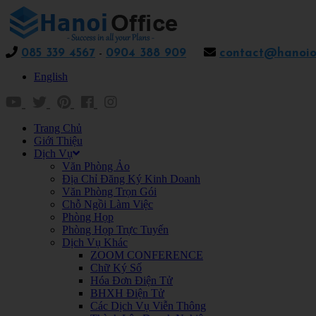
085 339 4567
-
0904 388 909
contact@hanoiof
English
Trang Chủ
Giới Thiệu
Dịch Vụ
Văn Phòng Ảo
Địa Chỉ Đăng Ký Kinh Doanh
Văn Phòng Trọn Gói
Chỗ Ngồi Làm Việc
Phòng Họp
Phòng Họp Trực Tuyến
Dịch Vụ Khác
ZOOM CONFERENCE
Chữ Ký Số
Hóa Đơn Điện Tử
BHXH Điện Tử
Các Dịch Vụ Viễn Thông