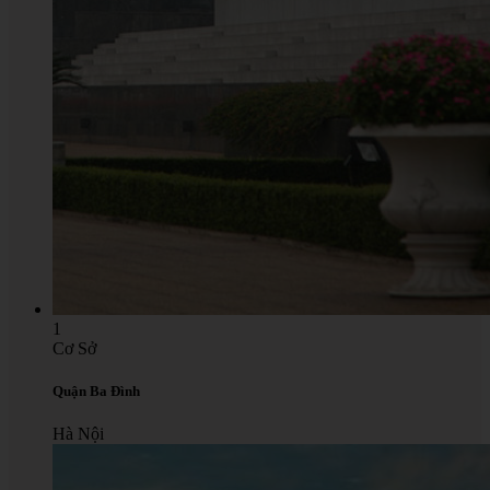
1
Cơ Sở
Quận Ba Đình
Hà Nội