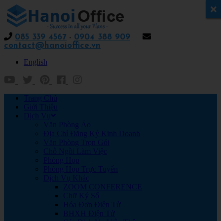
x
085 339 4567
-
0904 388 909
contact@hanoioffice.vn
English
Trang Chủ
Giới Thiệu
Dịch Vụ
Văn Phòng Ảo
Địa Chỉ Đăng Ký Kinh Doanh
Văn Phòng Trọn Gói
Chỗ Ngồi Làm Việc
Phòng Họp
Phòng Họp Trực Tuyến
Dịch Vụ Khác
ZOOM CONFERENCE
Chữ Ký Số
Hóa Đơn Điện Tử
BHXH Điện Tử