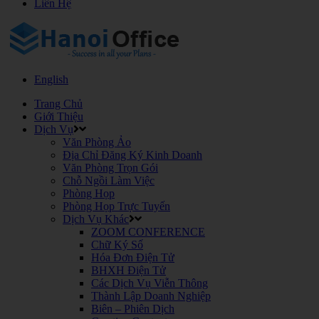
Liên Hệ
English
Trang Chủ
Giới Thiệu
Dịch Vụ
Văn Phòng Ảo
Địa Chỉ Đăng Ký Kinh Doanh
Văn Phòng Trọn Gói
Chỗ Ngồi Làm Việc
Phòng Họp
Phòng Họp Trực Tuyến
Dịch Vụ Khác
ZOOM CONFERENCE
Chữ Ký Số
Hóa Đơn Điện Tử
BHXH Điện Tử
Các Dịch Vụ Viễn Thông
Thành Lập Doanh Nghiệp
Biên – Phiên Dịch