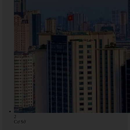
2
Cơ Sở