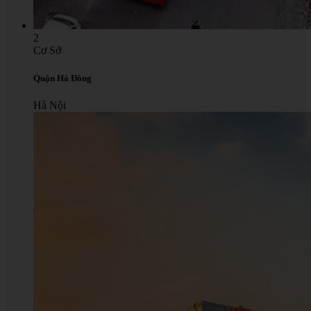
2
Cơ Sở
Quận Hà Đông
Hà Nội