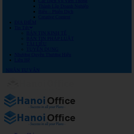
Các Dịch Vụ Viễn Thông
Thành Lập Doanh Nghiệp
Biên – Phiên Dịch
Creative Content
ĐỊA ĐIỂM
Tin Tức
BẢN TIN KINH TẾ
BẢN TIN PHÁP LUẬT
TÀI LIỆU
TUYỂN DỤNG
Nhượng Quyền Thương Hiệu
Liên Hệ
NHẬN TƯ VẤN