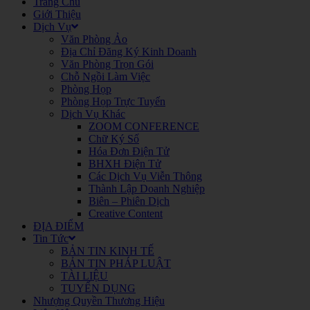
Trang Chủ
Giới Thiệu
Dịch Vụ
Văn Phòng Ảo
Địa Chỉ Đăng Ký Kinh Doanh
Văn Phòng Trọn Gói
Chỗ Ngồi Làm Việc
Phòng Họp
Phòng Họp Trực Tuyến
Dịch Vụ Khác
ZOOM CONFERENCE
Chữ Ký Số
Hóa Đơn Điện Tử
BHXH Điện Tử
Các Dịch Vụ Viễn Thông
Thành Lập Doanh Nghiệp
Biên – Phiên Dịch
Creative Content
ĐỊA ĐIỂM
Tin Tức
BẢN TIN KINH TẾ
BẢN TIN PHÁP LUẬT
TÀI LIỆU
TUYỂN DỤNG
Nhượng Quyền Thương Hiệu