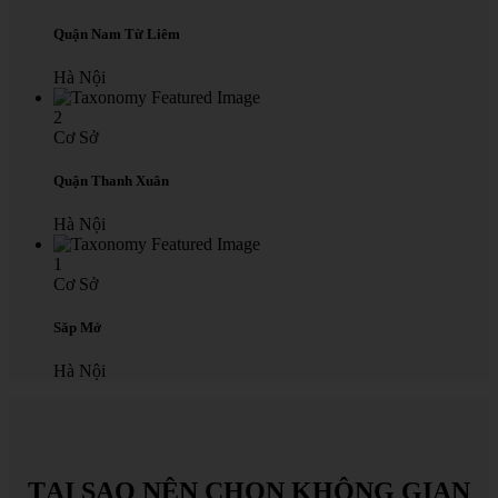
Quận Nam Từ Liêm
Hà Nội
2
Cơ Sở
Quận Thanh Xuân
Hà Nội
1
Cơ Sở
Săp Mở
Hà Nội
TẠI
SAO
NÊN
CHỌN
KHÔNG
GIAN