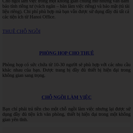
Chỗ ngồi làm việc trong một không gian chung mở nhưng vẫn đảm
bảo tính riêng tư (vách ngăn – bàn làm việc riêng) và bảo mật (tủ tài
liệu riêng). Chi phí phù hợp mà bạn vẫn được sử dụng đầy đủ tất cả
các tiện ích từ Hanoi Office.
THUÊ CHỖ NGỒI
PHÒNG HỌP CHO THUÊ
Phòng họp có sức chứa từ 10-30 người sẽ phù hợp với các nhu cầu
khác nhau của bạn. Được trang bị đầy đủ thiết bị hiện đại trong
không gian sang trọng.
CHỖ NGỒI LÀM VIỆC
Bạn chỉ phải trả tiền cho một chỗ ngồi làm việc nhưng lại được sử
dụng đầy đủ tiện ích văn phòng, thiết bị hiện đại trong một không
gian yên tĩnh.