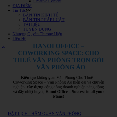
Creative Content
ĐỊA ĐIỂM
Tin Tức
BẢN TIN KINH TẾ
BẢN TIN PHÁP LUẬT
TÀI LIỆU
TUYỂN DỤNG
Nhượng Quyền Thương Hiệu
Liên Hệ
HANOI OFFICE –
COWORKING SPACE: CHO
THUÊ VĂN PHÒNG TRỌN GÓI
– VĂN PHÒNG ẢO
Kiến tạo
không gian Văn Phòng Cho Thuê –
Coworking Space – Văn Phòng Ảo hiện đại và chuyên
nghiệp,
xây dựng
cộng đồng doanh nghiệp năng động
và đầy nhiệt huyết,
Hanoi Office – Success in all your
Plans!
ĐẶT LỊCH THĂM QUAN VĂN PHÒNG