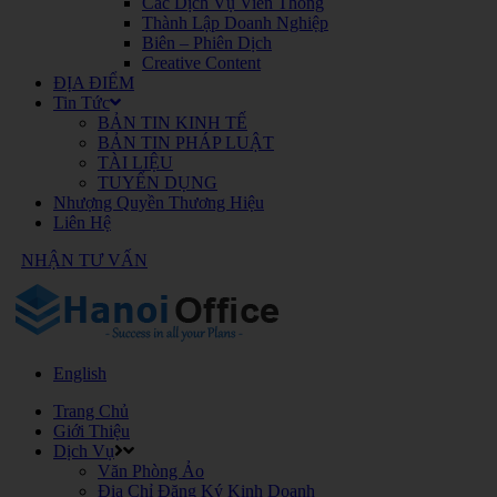
Các Dịch Vụ Viễn Thông
Thành Lập Doanh Nghiệp
Biên – Phiên Dịch
Creative Content
ĐỊA ĐIỂM
Tin Tức
BẢN TIN KINH TẾ
BẢN TIN PHÁP LUẬT
TÀI LIỆU
TUYỂN DỤNG
Nhượng Quyền Thương Hiệu
Liên Hệ
NHẬN TƯ VẤN
English
Trang Chủ
Giới Thiệu
Dịch Vụ
Văn Phòng Ảo
Địa Chỉ Đăng Ký Kinh Doanh