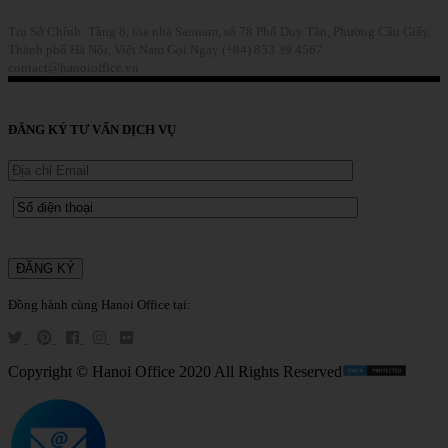
Trụ Sở Chính: Tầng 8, tòa nhà Sannam, số 78 Phố Duy Tân, Phường Cầu Giấy,
Thành phố Hà Nội, Việt Nam
Gọi Ngay (+84) 853 39 4567
contact@hanoioffice.vn
Liên Hệ
ĐĂNG KÝ TƯ VẤN DỊCH VỤ
Đồng hành cùng Hanoi Office tại:
Copyright © Hanoi Office 2020 All Rights Reserved