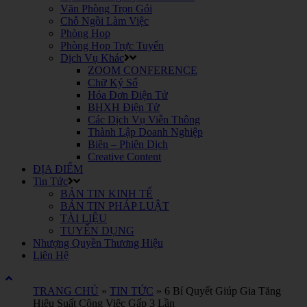
Văn Phòng Trọn Gói
Chỗ Ngồi Làm Việc
Phòng Họp
Phòng Họp Trực Tuyến
Dịch Vụ Khác
ZOOM CONFERENCE
Chữ Ký Số
Hóa Đơn Điện Tử
BHXH Điện Tử
Các Dịch Vụ Viễn Thông
Thành Lập Doanh Nghiệp
Biên – Phiên Dịch
Creative Content
ĐỊA ĐIỂM
Tin Tức
BẢN TIN KINH TẾ
BẢN TIN PHÁP LUẬT
TÀI LIỆU
TUYỂN DỤNG
Nhượng Quyền Thương Hiệu
Liên Hệ
TRANG CHỦ
»
TIN TỨC
»
6 Bí Quyết Giúp Gia Tăng
Hiệu Suất Công Việc Gấp 3 Lần