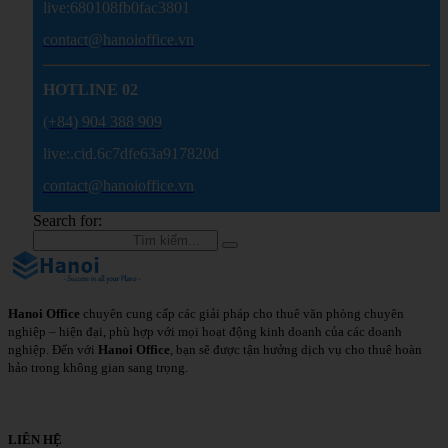
live:680108fb0fac3801
contact@hanoioffice.vn
HOTLINE 02
(+84) 904 388 909
live:.cid.6c7dfe63a917820d
contact@hanoioffice.vn
Search for:
Hanoi Office
chuyên cung cấp các giải pháp cho thuê văn phòng chuyên
nghiệp – hiện đại, phù hợp với mọi hoạt động kinh doanh của các doanh
nghiệp. Đến với
Hanoi Office
, bạn sẽ được tận hưởng dịch vụ cho thuê hoàn
hảo trong không gian sang trọng.
Chi Tiết
LIÊN HỆ