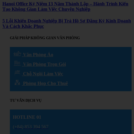
Hanoi Office Kỷ Niệm 13 Năm Thành Lập – Hành Trình Kiến
Tạo Không Gian Làm Việc Chuyên Nghiệp
5 Lỗi Khiến Doanh Nghiệp Bị Trả Hồ Sơ Đăng Ký Kinh Doanh
Và Cách Khắc Phục
GIẢI PHÁP KHÔNG GIAN VĂN PHÒNG
Văn Phòng Ảo
Văn Phòng Trọn Gói
Chỗ Ngồi Làm Việc
Phòng Họp Cho Thuê
TƯ VẤN DỊCH VỤ
HOTLINE 01
(+84) 853 394 567