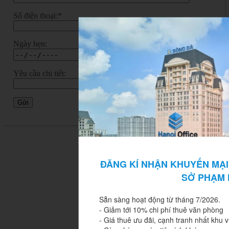
Số điện thoại:*
Ngày hẹn:
Yêu cầu chi tiết:
ĐĂNG KÍ NHẬN KHUYẾN MẠI
SỞ PHẠM
Sẵn sàng hoạt động từ tháng 7/2026.

- Giảm tới 10% chi phí thuê văn phòng

- Giá thuê ưu đãi, cạnh tranh nhất khu vự