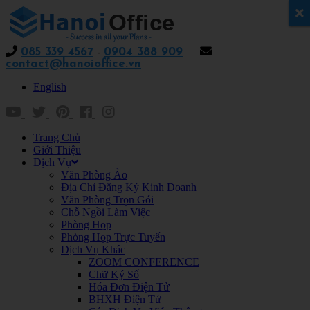
x
085 339 4567
-
0904 388 909
contact@hanoioffice.vn
English
Trang Chủ
Giới Thiệu
Dịch Vụ
Văn Phòng Ảo
Địa Chỉ Đăng Ký Kinh Doanh
Văn Phòng Trọn Gói
Chỗ Ngồi Làm Việc
Phòng Họp
Phòng Họp Trực Tuyến
Dịch Vụ Khác
ZOOM CONFERENCE
Chữ Ký Số
Hóa Đơn Điện Tử
BHXH Điện Tử