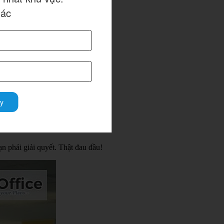
hác
phòng làm việc chuyên nghiệp.
y
n phải giải quyết. Thật đau đầu!