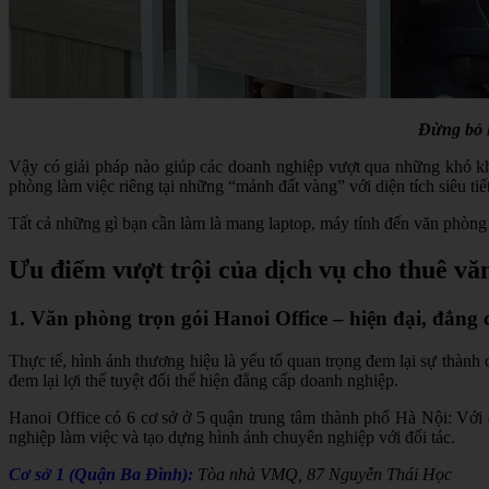
Đừng bỏ 
Vậy có giải pháp nào giúp các doanh nghiệp vượt qua những khó kh
phòng làm việc riêng tại những “mảnh đất vàng” với diện tích siêu tiế
Tất cả những gì bạn cần làm là mang laptop, máy tính đến văn phòng
Ưu điểm vượt trội của dịch vụ cho thuê vă
1. Văn phòng trọn gói Hanoi Office – hiện đại, đẳng 
Thực tế, hình ảnh thương hiệu là yếu tố quan trọng đem lại sự thành 
đem lại lợi thế tuyệt đối thể hiện đẳng cấp doanh nghiệp.
Hanoi Office có 6 cơ sở ở 5 quận trung tâm thành phố Hà Nội: Với đ
nghiệp làm việc và tạo dựng hình ảnh chuyên nghiệp với đối tác.
Cơ sở 1 (Quận Ba Đình):
Tòa nhà VMQ, 87 Nguyễn Thái Học