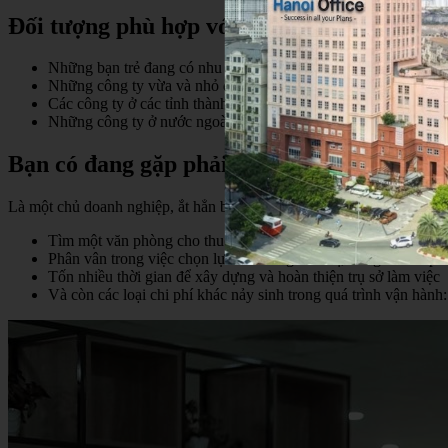
Đối tượng phù hợp với mô hình văn phòng 
Những bạn trẻ đang có nhu cầu khởi nghiệp, những công ty star
Những công ty vừa và nhỏ đang muốn mở văn phòng đại diện, ha
Các công ty ở các tỉnh thành khác nằm xa khu vực trung tâm t
Những công ty ở nước ngoài, hiện đang đầu tư và mở chi nhán
Bạn có đang gặp phải những khó khăn này
Là một chủ doanh nghiệp, ắt hẳn bạn đã từng gặp không ít khó khăn t
Tìm một văn phòng cho thuê có mặt bằng kinh doanh đẹp, đầy 
Phân vân trong việc chọn lựa các trang thiết bị, trang trí văn p
Tốn nhiều thời gian để xây dựng và hoàn thiện trụ sở làm việc
Và còn các loại chi phí khác nảy sinh trong quá trình vận hàn