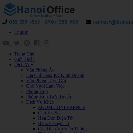
085 339 4567
-
0904 388 909
contact@hanoiof
English
Trang Chủ
Giới Thiệu
Dịch Vụ
Văn Phòng Ảo
Địa Chỉ Đăng Ký Kinh Doanh
Văn Phòng Trọn Gói
Chỗ Ngồi Làm Việc
Phòng Họp
Phòng Họp Trực Tuyến
Dịch Vụ Khác
ZOOM CONFERENCE
Chữ Ký Số
Hóa Đơn Điện Tử
BHXH Điện Tử
Các Dịch Vụ Viễn Thông