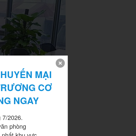
HUYẾN MẠI 
TRƯƠNG CƠ 
NG NGAY
 7/2026.

văn phòng

 nhất khu vực.
