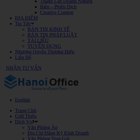
Thành Lập Doanh Nghiệp
Biên – Phiên Dịch
Creative Content
ĐỊA ĐIỂM
Tin Tức
BẢN TIN KINH TẾ
BẢN TIN PHÁP LUẬT
TÀI LIỆU
TUYỂN DỤNG
Nhượng Quyền Thương Hiệu
Liên Hệ
NHẬN TƯ VẤN
English
Trang Chủ
Giới Thiệu
Dịch Vụ
Văn Phòng Ảo
Địa Chỉ Đăng Ký Kinh Doanh
Văn Phòng Trọn Gói