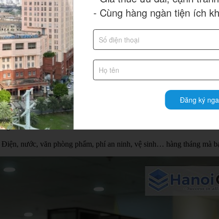
- Cùng hàng ngàn tiện ích k
trọn gói
t-up có mong muốn làm việc ngay tại vị trí trung tâm thành phố.
y chi nhánh tại các thành phố lớn để mở rộng thị trường.
hành phố, ít nhân lực nhưng có mong muốn được làm việc tại một văn 
h tại Việt Nam.
?
Đăng ký nga
rong việc:
đủ tiện nghi cho nhân sự công ty mình
hòng
h: Điện, nước, văn phòng phẩm, phí an ninh, vệ sinh… hàng tháng mà bạ