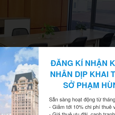
ĐĂNG KÍ NHẬN K
NHÂN DỊP KHAI 
SỞ PHẠM HÙ
Sẵn sàng hoạt động từ tháng
- Giảm tới 10% chi phí thuê 
- Giá thuê ưu đãi, cạnh tranh