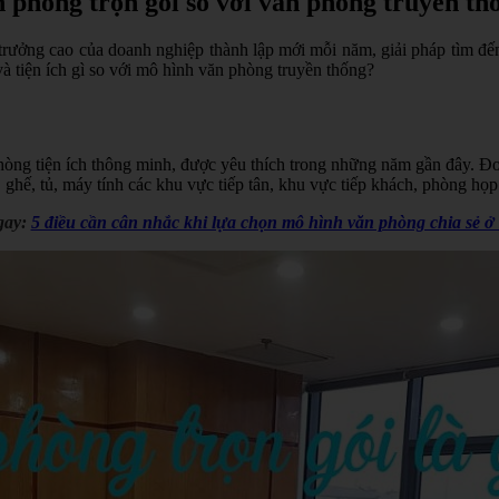
n phòng trọn gói so với văn phòng truyền th
 trưởng cao của doanh nghiệp thành lập mới mỗi năm, giải pháp tìm đế
à tiện ích gì so với mô hình văn phòng truyền thống?
phòng tiện ích thông minh, được yêu thích trong những năm gần đây. 
 ghế, tủ, máy tính các khu vực tiếp tân, khu vực tiếp khách, phòng họp 
ay:
5 điều cần cân nhắc khi lựa chọn mô hình văn phòng chia sẻ ở