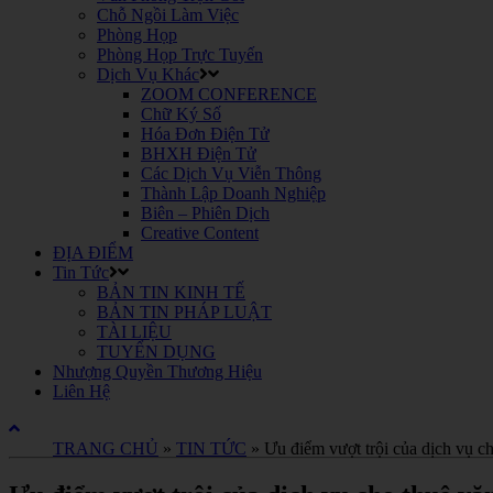
Chỗ Ngồi Làm Việc
Phòng Họp
Phòng Họp Trực Tuyến
Dịch Vụ Khác
ZOOM CONFERENCE
Chữ Ký Số
Hóa Đơn Điện Tử
BHXH Điện Tử
Các Dịch Vụ Viễn Thông
Thành Lập Doanh Nghiệp
Biên – Phiên Dịch
Creative Content
ĐỊA ĐIỂM
Tin Tức
BẢN TIN KINH TẾ
BẢN TIN PHÁP LUẬT
TÀI LIỆU
TUYỂN DỤNG
Nhượng Quyền Thương Hiệu
Liên Hệ
TRANG CHỦ
»
TIN TỨC
»
Ưu điểm vượt trội của dịch vụ c