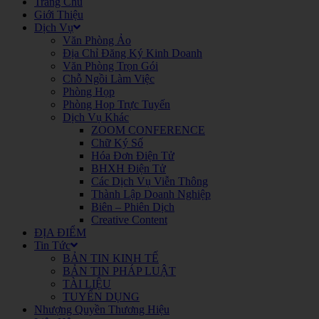
Trang Chủ
Giới Thiệu
Dịch Vụ
Văn Phòng Ảo
Địa Chỉ Đăng Ký Kinh Doanh
Văn Phòng Trọn Gói
Chỗ Ngồi Làm Việc
Phòng Họp
Phòng Họp Trực Tuyến
Dịch Vụ Khác
ZOOM CONFERENCE
Chữ Ký Số
Hóa Đơn Điện Tử
BHXH Điện Tử
Các Dịch Vụ Viễn Thông
Thành Lập Doanh Nghiệp
Biên – Phiên Dịch
Creative Content
ĐỊA ĐIỂM
Tin Tức
BẢN TIN KINH TẾ
BẢN TIN PHÁP LUẬT
TÀI LIỆU
TUYỂN DỤNG
Nhượng Quyền Thương Hiệu