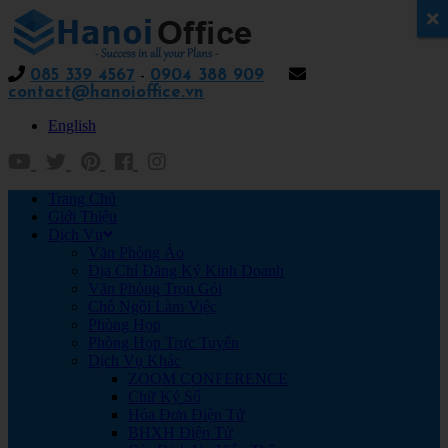
x
085 339 4567
-
0904 388 909
contact@hanoioffice.vn
English
Trang Chủ
Giới Thiệu
Dịch Vụ
Văn Phòng Ảo
Địa Chỉ Đăng Ký Kinh Doanh
Văn Phòng Trọn Gói
Chỗ Ngồi Làm Việc
Phòng Họp
Phòng Họp Trực Tuyến
Dịch Vụ Khác
ZOOM CONFERENCE
Chữ Ký Số
Hóa Đơn Điện Tử
BHXH Điện Tử