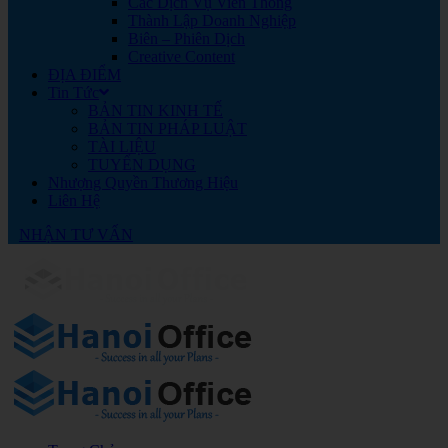
Các Dịch Vụ Viễn Thông
Thành Lập Doanh Nghiệp
Biên – Phiên Dịch
Creative Content
ĐỊA ĐIỂM
Tin Tức
BẢN TIN KINH TẾ
BẢN TIN PHÁP LUẬT
TÀI LIỆU
TUYỂN DỤNG
Nhượng Quyền Thương Hiệu
Liên Hệ
NHẬN TƯ VẤN