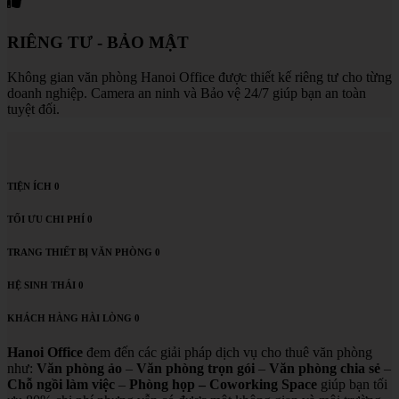
RIÊNG TƯ - BẢO MẬT
Không gian văn phòng Hanoi Office được thiết kế riêng tư cho từng
doanh nghiệp. Camera an ninh và Bảo vệ 24/7 giúp bạn an toàn
tuyệt đối.
TIỆN ÍCH
0
TỐI ƯU CHI PHÍ
0
TRANG THIẾT BỊ VĂN PHÒNG
0
HỆ SINH THÁI
0
KHÁCH HÀNG HÀI LÒNG
0
Hanoi Office
đem đến các giải pháp dịch vụ cho thuê văn phòng
như:
Văn phòng ảo
–
Văn phòng trọn gói
–
Văn phòng chia sẻ
–
Chỗ ngồi làm việc
–
Phòng họp – Coworking Space
giúp bạn tối