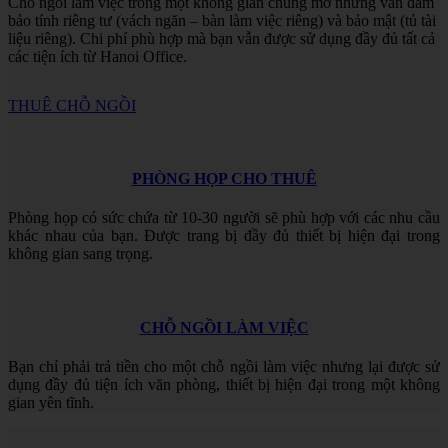
Chỗ ngồi làm việc trong một không gian chung mở nhưng vẫn đảm
bảo tính riêng tư (vách ngăn – bàn làm việc riêng) và bảo mật (tủ tài
liệu riêng). Chi phí phù hợp mà bạn vẫn được sử dụng đầy đủ tất cả
các tiện ích từ Hanoi Office.
THUÊ CHỖ NGỒI
PHÒNG HỌP CHO THUÊ
Phòng họp có sức chứa từ 10-30 người sẽ phù hợp với các nhu cầu
khác nhau của bạn. Được trang bị đầy đủ thiết bị hiện đại trong
không gian sang trọng.
CHỖ NGỒI LÀM VIỆC
Bạn chỉ phải trả tiền cho một chỗ ngồi làm việc nhưng lại được sử
dụng đầy đủ tiện ích văn phòng, thiết bị hiện đại trong một không
gian yên tĩnh.