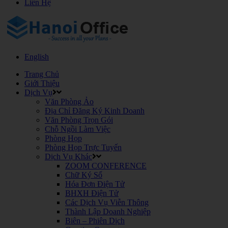
Liên Hệ
English
Trang Chủ
Giới Thiệu
Dịch Vụ
Văn Phòng Ảo
Địa Chỉ Đăng Ký Kinh Doanh
Văn Phòng Trọn Gói
Chỗ Ngồi Làm Việc
Phòng Họp
Phòng Họp Trực Tuyến
Dịch Vụ Khác
ZOOM CONFERENCE
Chữ Ký Số
Hóa Đơn Điện Tử
BHXH Điện Tử
Các Dịch Vụ Viễn Thông
Thành Lập Doanh Nghiệp
Biên – Phiên Dịch