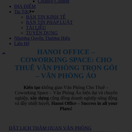
Creative Content
ĐỊA ĐIỂM
Tin Tức
BẢN TIN KINH TẾ
BẢN TIN PHÁP LUẬT
TÀI LIỆU
TUYỂN DỤNG
Nhượng Quyền Thương Hiệu
Liên Hệ
HANOI OFFICE –
COWORKING SPACE: CHO
THUÊ VĂN PHÒNG TRỌN GÓI
– VĂN PHÒNG ẢO
Kiến tạo
không gian Văn Phòng Cho Thuê –
Coworking Space – Văn Phòng Ảo hiện đại và chuyên
nghiệp,
xây dựng
cộng đồng doanh nghiệp năng động
và đầy nhiệt huyết,
Hanoi Office – Success in all your
Plans!
ĐẶT LỊCH THĂM QUAN VĂN PHÒNG