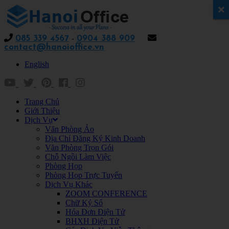
x
085 339 4567
-
0904 388 909
contact@hanoioffice.vn
English
Trang Chủ
Giới Thiệu
Dịch Vụ
Văn Phòng Ảo
Địa Chỉ Đăng Ký Kinh Doanh
Văn Phòng Trọn Gói
Chỗ Ngồi Làm Việc
Phòng Họp
Phòng Họp Trực Tuyến
Dịch Vụ Khác
ZOOM CONFERENCE
Chữ Ký Số
Hóa Đơn Điện Tử
BHXH Điện Tử