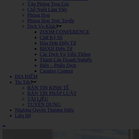
Văn Phòng Trọn Gói
Chỗ Ngồi Làm Việc
Phòng Họp
Phòng Họp Trực Tuyến
Dịch Vụ Khác
ZOOM CONFERENCE
Chữ Ký Số
Hóa Đơn Điện Tử
BHXH Điện Tử
Các Dịch Vụ Viễn Thông
Thành Lập Doanh Nghiệp
Biên – Phiên Dịch
Creative Content
ĐỊA ĐIỂM
Tin Tức
BẢN TIN KINH TẾ
BẢN TIN PHÁP LUẬT
TÀI LIỆU
TUYỂN DỤNG
Nhượng Quyền Thương Hiệu
Liên Hệ