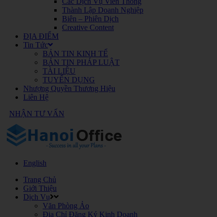
Các Dịch Vụ Viễn Thông
Thành Lập Doanh Nghiệp
Biên – Phiên Dịch
Creative Content
ĐỊA ĐIỂM
Tin Tức
BẢN TIN KINH TẾ
BẢN TIN PHÁP LUẬT
TÀI LIỆU
TUYỂN DỤNG
Nhượng Quyền Thương Hiệu
Liên Hệ
NHẬN TƯ VẤN
English
Trang Chủ
Giới Thiệu
Dịch Vụ
Văn Phòng Ảo
Địa Chỉ Đăng Ký Kinh Doanh