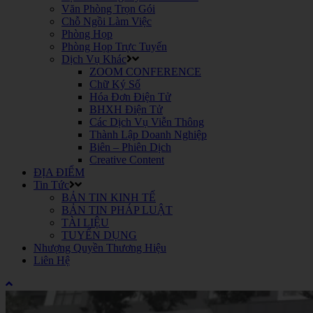
Văn Phòng Trọn Gói
Chỗ Ngồi Làm Việc
Phòng Họp
Phòng Họp Trực Tuyến
Dịch Vụ Khác
ZOOM CONFERENCE
Chữ Ký Số
Hóa Đơn Điện Tử
BHXH Điện Tử
Các Dịch Vụ Viễn Thông
Thành Lập Doanh Nghiệp
Biên – Phiên Dịch
Creative Content
ĐỊA ĐIỂM
Tin Tức
BẢN TIN KINH TẾ
BẢN TIN PHÁP LUẬT
TÀI LIỆU
TUYỂN DỤNG
Nhượng Quyền Thương Hiệu
Liên Hệ