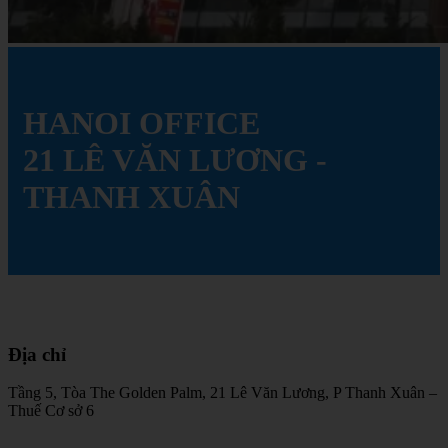
HANOI
OFFICE
21
LÊ
VĂN
LƯƠNG
-
THANH
XUÂN
Địa
chỉ
Tầng 5, Tòa The Golden Palm, 21 Lê Văn Lương, P Thanh Xuân –
Thuế Cơ sở 6