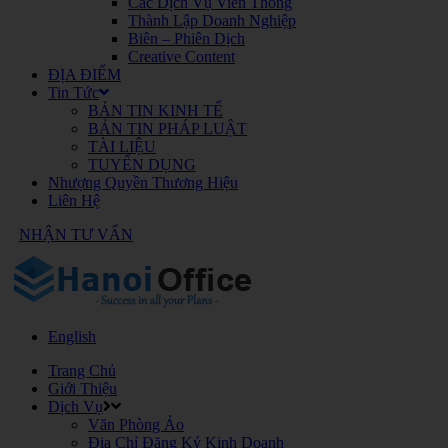
Các Dịch Vụ Viễn Thông
Thành Lập Doanh Nghiệp
Biên – Phiên Dịch
Creative Content
ĐỊA ĐIỂM
Tin Tức
BẢN TIN KINH TẾ
BẢN TIN PHÁP LUẬT
TÀI LIỆU
TUYỂN DỤNG
Nhượng Quyền Thương Hiệu
Liên Hệ
NHẬN TƯ VẤN
English
Trang Chủ
Giới Thiệu
Dịch Vụ
Văn Phòng Ảo
Địa Chỉ Đăng Ký Kinh Doanh