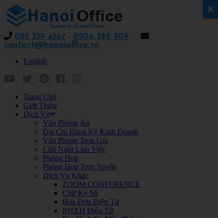
x
085 339 4567
-
0904 388 909
contact@hanoioffice.vn
English
Trang Chủ
Giới Thiệu
Dịch Vụ
Văn Phòng Ảo
Địa Chỉ Đăng Ký Kinh Doanh
Văn Phòng Trọn Gói
Chỗ Ngồi Làm Việc
Phòng Họp
Phòng Họp Trực Tuyến
Dịch Vụ Khác
ZOOM CONFERENCE
Chữ Ký Số
Hóa Đơn Điện Tử
BHXH Điện Tử