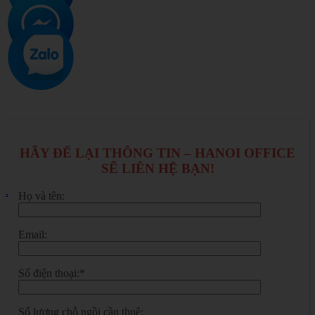
HÃY ĐỂ LẠI THÔNG TIN – HANOI OFFICE
SẼ LIÊN HỆ BẠN!
.
Họ và tên:
Email:
Số điện thoại:*
Số lượng chỗ ngồi cần thuê: