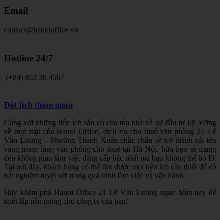
Email
contact@hanoioffice.vn
Hotline
24/7
(+84) 853 39 4567
Đặt lịch tham quan
Cùng với những tiện ích sẵn có của tòa nhà và sự đầu tư kỹ lưỡng
về mọi mặt của Hanoi Office, dịch vụ cho thuê văn phòng 21 Lê
Văn Lương – Phường Thanh Xuân chắc chắn sẽ trở thành cái tên
vàng trong làng văn phòng cho thuê tại Hà Nội, hứa hẹn sẽ mang
đến không gian làm việc đẳng cấp bậc nhất mà bạn không thể bỏ lỡ.
Tại nơi đây, khách hàng có thể tìm được mọi tiện ích cần thiết để có
trải nghiệm tuyệt vời trong quá trình làm việc và vận hành.
Hãy khám phá Hanoi Office 21 Lê Văn Lương ngay hôm nay để
thiết lập nền móng cho công ty của bạn!