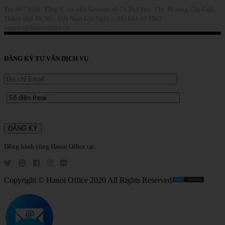
Trụ Sở Chính: Tầng 8, tòa nhà Sannam, số 78 Phố Duy Tân, Phường Cầu Giấy,
Thành phố Hà Nội, Việt Nam
Gọi Ngay (+84) 853 39 4567
contact@hanoioffice.vn
Liên Hệ
ĐĂNG KÝ TƯ VẤN DỊCH VỤ
Đồng hành cùng Hanoi Office tại:
Copyright © Hanoi Office 2020 All Rights Reserved