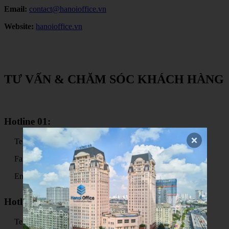
Email:
contact@hanoioffice.vn
Website:
hanoioffice.vn
TƯ VẤN & CHĂM SÓC KHÁCH HÀNG
Hotline 01:
Tel: 085 339 4567
Fax: 024 3795 9911
Email: contact@hanoioffice.vn
Hotline 02:
Tel: 0904 388 909