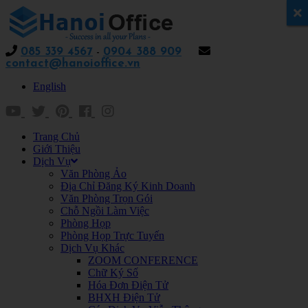
x
085 339 4567
-
0904 388 909
contact@hanoioffice.vn
English
Trang Chủ
Giới Thiệu
Dịch Vụ
Văn Phòng Ảo
Địa Chỉ Đăng Ký Kinh Doanh
Văn Phòng Trọn Gói
Chỗ Ngồi Làm Việc
Phòng Họp
Phòng Họp Trực Tuyến
Dịch Vụ Khác
ZOOM CONFERENCE
Chữ Ký Số
Hóa Đơn Điện Tử
BHXH Điện Tử