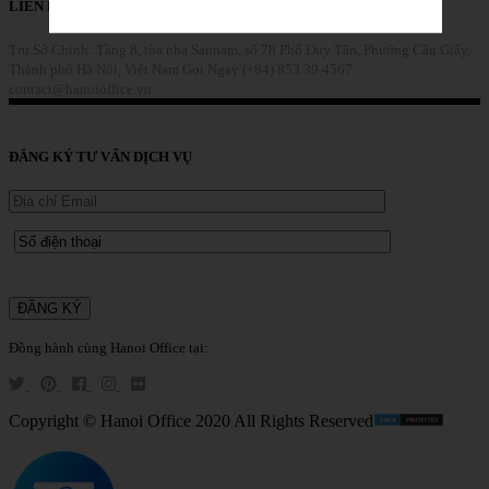
LIÊN HỆ
Trụ Sở Chính: Tầng 8, tòa nhà Sannam, số 78 Phố Duy Tân, Phường Cầu Giấy,
Thành phố Hà Nội, Việt Nam
Gọi Ngay (+84) 853 39 4567
contact@hanoioffice.vn
Liên Hệ
ĐĂNG KÝ TƯ VẤN DỊCH VỤ
Đồng hành cùng Hanoi Office tại:
Copyright © Hanoi Office 2020 All Rights Reserved