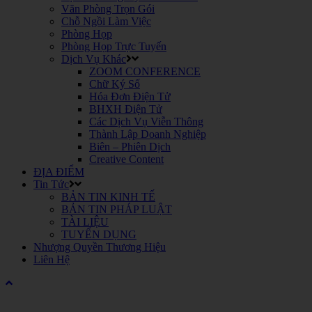
Văn Phòng Trọn Gói
Chỗ Ngồi Làm Việc
Phòng Họp
Phòng Họp Trực Tuyến
Dịch Vụ Khác
ZOOM CONFERENCE
Chữ Ký Số
Hóa Đơn Điện Tử
BHXH Điện Tử
Các Dịch Vụ Viễn Thông
Thành Lập Doanh Nghiệp
Biên – Phiên Dịch
Creative Content
ĐỊA ĐIỂM
Tin Tức
BẢN TIN KINH TẾ
BẢN TIN PHÁP LUẬT
TÀI LIỆU
TUYỂN DỤNG
Nhượng Quyền Thương Hiệu
Liên Hệ