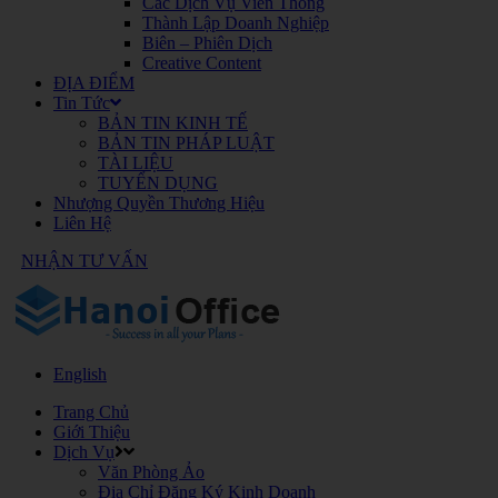
Các Dịch Vụ Viễn Thông
Thành Lập Doanh Nghiệp
Biên – Phiên Dịch
Creative Content
ĐỊA ĐIỂM
Tin Tức
BẢN TIN KINH TẾ
BẢN TIN PHÁP LUẬT
TÀI LIỆU
TUYỂN DỤNG
Nhượng Quyền Thương Hiệu
Liên Hệ
NHẬN TƯ VẤN
English
Trang Chủ
Giới Thiệu
Dịch Vụ
Văn Phòng Ảo
Địa Chỉ Đăng Ký Kinh Doanh