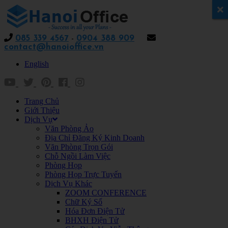
x
085 339 4567
-
0904 388 909
contact@hanoioffice.vn
English
Trang Chủ
Giới Thiệu
Dịch Vụ
Văn Phòng Ảo
Địa Chỉ Đăng Ký Kinh Doanh
Văn Phòng Trọn Gói
Chỗ Ngồi Làm Việc
Phòng Họp
Phòng Họp Trực Tuyến
Dịch Vụ Khác
ZOOM CONFERENCE
Chữ Ký Số
Hóa Đơn Điện Tử
BHXH Điện Tử