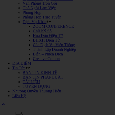
Văn Phòng Trọn Gói
Chỗ Ngồi Làm Việc
Phòng Họp
Phòng Họp Trực Tuyến
Dịch Vụ Khác
ZOOM CONFERENCE
Chữ Ký Số
Hóa Đơn Điện Tử
BHXH Điện Tử
Các Dịch Vụ Viễn Thông
Thành Lập Doanh Nghiệp
Biên – Phiên Dịch
Creative Content
ĐỊA ĐIỂM
Tin Tức
BẢN TIN KINH TẾ
BẢN TIN PHÁP LUẬT
TÀI LIỆU
TUYỂN DỤNG
Nhượng Quyền Thương Hiệu
Liên Hệ