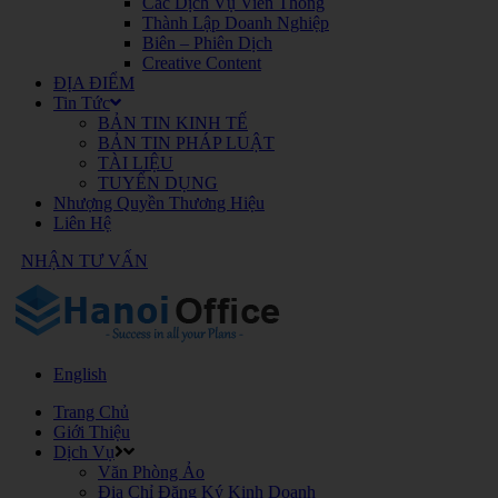
Các Dịch Vụ Viễn Thông
Thành Lập Doanh Nghiệp
Biên – Phiên Dịch
Creative Content
ĐỊA ĐIỂM
Tin Tức
BẢN TIN KINH TẾ
BẢN TIN PHÁP LUẬT
TÀI LIỆU
TUYỂN DỤNG
Nhượng Quyền Thương Hiệu
Liên Hệ
NHẬN TƯ VẤN
English
Trang Chủ
Giới Thiệu
Dịch Vụ
Văn Phòng Ảo
Địa Chỉ Đăng Ký Kinh Doanh