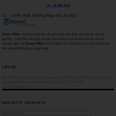
12 – 16 Đốc Ngữ
12 - 16 Đốc Ngữ, Phường Ngọc Hà, Hà Nội
Hanoi Office
chuyên cung cấp các giải pháp cho thuê văn phòng chuyên
nghiệp – hiện đại, phù hợp với mọi hoạt động kinh doanh của các doanh
nghiệp. Đến với
Hanoi Office
, bạn sẽ được tận hưởng dịch vụ cho thuê hoàn
hảo trong không gian sang trọng.
Chi Tiết
LIÊN HỆ
Trụ Sở Chính: Tầng 8, tòa nhà Sannam, số 78 Phố Duy Tân, Phường Cầu Giấy,
Thành phố Hà Nội, Việt Nam
Gọi Ngay (+84) 853 39 4567
contact@hanoioffice.vn
Liên Hệ
ĐĂNG KÝ TƯ VẤN DỊCH VỤ