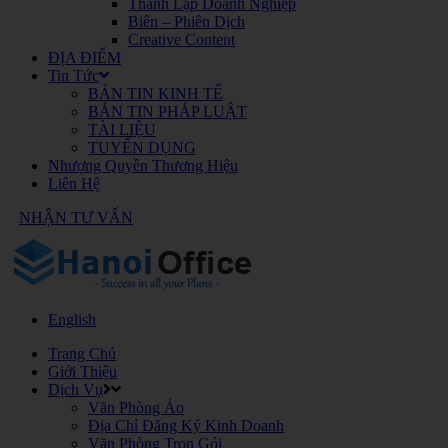
Thành Lập Doanh Nghiệp
Biên – Phiên Dịch
Creative Content
ĐỊA ĐIỂM
Tin Tức
BẢN TIN KINH TẾ
BẢN TIN PHÁP LUẬT
TÀI LIỆU
TUYỂN DỤNG
Nhượng Quyền Thương Hiệu
Liên Hệ
NHẬN TƯ VẤN
English
Trang Chủ
Giới Thiệu
Dịch Vụ
Văn Phòng Ảo
Địa Chỉ Đăng Ký Kinh Doanh
Văn Phòng Trọn Gói