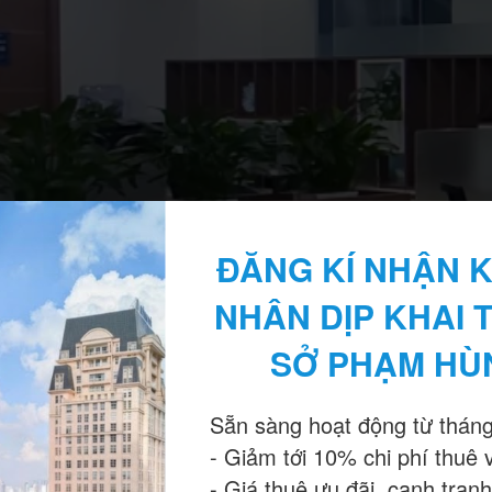
ĐĂNG KÍ NHẬN K
NHÂN DỊP KHAI 
SỞ PHẠM HÙ
Sẵn sàng hoạt động từ tháng
- Giảm tới 10% chi phí thuê 
- Giá thuê ưu đãi, cạnh tranh