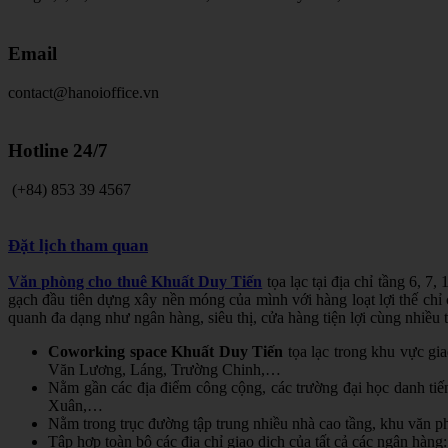
Email
contact@hanoioffice.vn
Hotline
24/7
(+84) 853 39 4567
Đặt lịch tham quan
Văn phòng cho thuê Khuất Duy Tiến
tọa lạc tại địa chỉ tầng 6, 
gạch đầu tiên dựng xây nền móng của mình với hàng loạt lợi thế chỉ
quanh đa dạng như ngân hàng, siêu thị, cửa hàng tiện lợi cùng nhiều 
Coworking space Khuất Duy Tiến
t
ọa lạc trong khu vực gi
Văn Lương, Láng, Trường Chinh,…
Nằm gần các địa điểm công cộng, các trường đại học danh t
Xuân,…
Nằm trong trục đường tập trung nhiều nhà cao tầng, khu vă
Tập hợp toàn bộ các địa chỉ giao dịch của tất cả các ngân hà