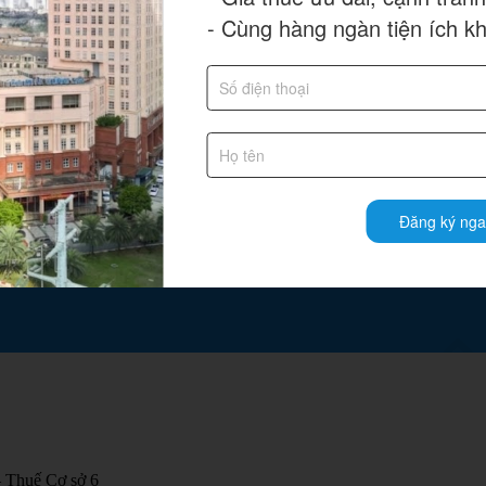
- Cùng hàng ngàn tiện ích k
Đăng ký nga
NH
XUÂN
– Thuế Cơ sở 6