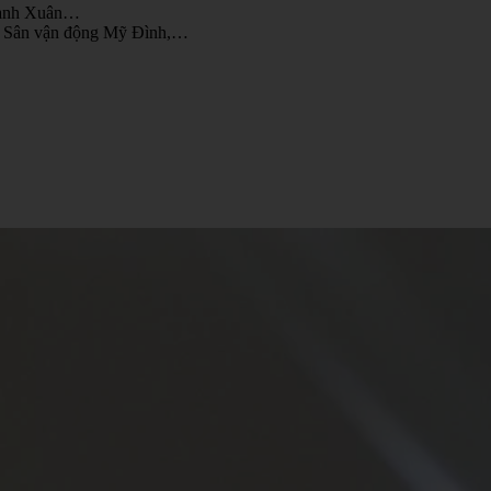
Thanh Xuân…
ớc, Sân vận động Mỹ Đình,…