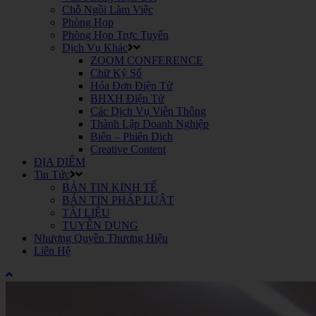
Chỗ Ngồi Làm Việc
Phòng Họp
Phòng Họp Trực Tuyến
Dịch Vụ Khác
ZOOM CONFERENCE
Chữ Ký Số
Hóa Đơn Điện Tử
BHXH Điện Tử
Các Dịch Vụ Viễn Thông
Thành Lập Doanh Nghiệp
Biên – Phiên Dịch
Creative Content
ĐỊA ĐIỂM
Tin Tức
BẢN TIN KINH TẾ
BẢN TIN PHÁP LUẬT
TÀI LIỆU
TUYỂN DỤNG
Nhượng Quyền Thương Hiệu
Liên Hệ