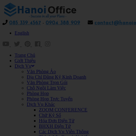
085 339 4567
-
0904 388 909
contact@hanoiof
English
Trang Chủ
Giới Thiệu
Dịch Vụ
Văn Phòng Ảo
Địa Chỉ Đăng Ký Kinh Doanh
Văn Phòng Trọn Gói
Chỗ Ngồi Làm Việc
Phòng Họp
Phòng Họp Trực Tuyến
Dịch Vụ Khác
ZOOM CONFERENCE
Chữ Ký Số
Hóa Đơn Điện Tử
BHXH Điện Tử
Các Dịch Vụ Viễn Thông