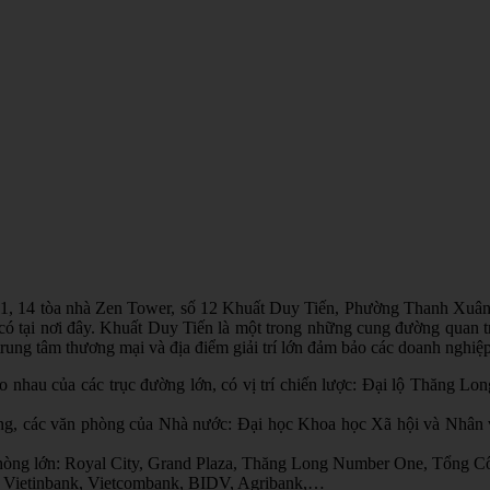
7, 11, 14 tòa nhà Zen Tower, số 12 Khuất Duy Tiến, Phường Thanh Xuâ
 có tại nơi đây. Khuất Duy Tiến là một trong những cung đường quan t
trung tâm thương mại và địa điểm giải trí lớn đảm bảo các doanh nghiệp 
ao nhau của các trục đường lớn, có vị trí chiến lược: Đại lộ Thăng
iếng, các văn phòng của Nhà nước: Đại học Khoa học Xã hội và Nhâ
n phòng lớn: Royal City, Grand Plaza, Thăng Long Number One, Tổng
ng: Vietinbank, Vietcombank, BIDV, Agribank,…