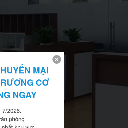
HUYẾN MẠI 
TRƯƠNG CƠ 
NG NGAY
 7/2026.

văn phòng

 nhất khu vực.
