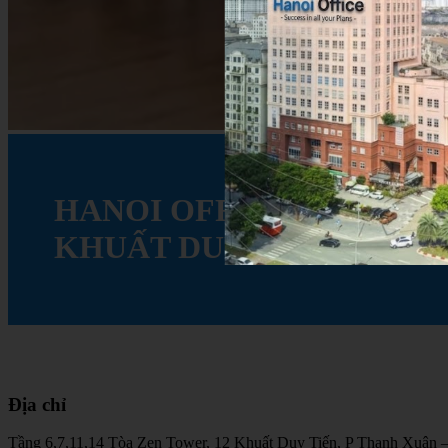
HANOI
OFFICE
KHUẤT
DUY
TIẾN
-
THA
Địa
chỉ
Tầng 6,7,11,14 Tòa Zen Tower, 12 Khuất Duy Tiến, P Thanh Xuân 