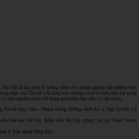
n, Hà Nội là địa điểm lý tưởng dành cho doanh nghiệp đặt những viên
rọng nhất của Thủ đô với hàng loạt những cơ sở sở hữu tiện ích xung
có trải nghiệm tuyệt vời trong quá trình làm việc và vận hành.
 Long, Khuất Duy Tiến – Phạm Hùng, đường vành đai 3, Ngã Tư Sở, Lê
n văn, Đại học Hà Nội, Bệnh viện Bộ Xây dựng, Chi cục Thuế Thanh
 Công ty Xây dựng Sông Đà,…