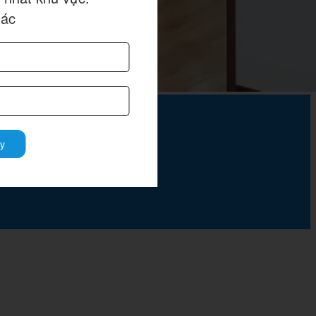
hác
y