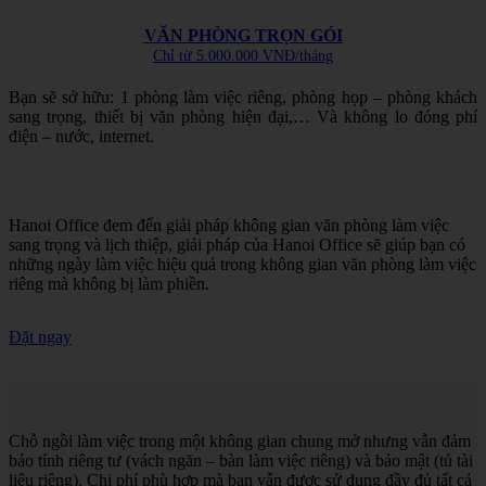
VĂN PHÒNG TRỌN GÓI
Chỉ từ 5.000.000 VNĐ/tháng
Bạn sẽ sở hữu: 1 phòng làm việc riêng, phòng họp – phòng khách
sang trọng, thiết bị văn phòng hiện đại,… Và không lo đóng phí
điện – nước, internet.
Hanoi Office đem đến giải pháp không gian văn phòng làm việc
sang trọng và lịch thiệp, giải pháp của Hanoi Office sẽ giúp bạn có
những ngày làm việc hiệu quả trong không gian văn phòng làm việc
riêng mà không bị làm phiền.
Đặt ngay
Chỗ ngồi làm việc trong một không gian chung mở nhưng vẫn đảm
bảo tính riêng tư (vách ngăn – bàn làm việc riêng) và bảo mật (tủ tài
liệu riêng). Chi phí phù hợp mà bạn vẫn được sử dụng đầy đủ tất cả