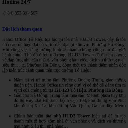
Hotline
24/7
(+84) 853 39 4567
Đặt lịch tham quan
Hanoi Office Tô Hiệu tọa lạc tại tòa nhà HUD3 Tower, đây là tòa
nhà cao ốc hiện đại có vị trí đắc địa tại khu vực Phường Hà Đông.
Với công việc tăng trưởng kinh tế nhanh chóng cũng như địa giới
hành chính Thủ đô được mở rộng, HUD3 Tower đã đi tiên phong
và đáp ứng nhu cầu nhà ở, văn phòng làm việc, dịch vụ thương mại,
siêu thị… tại Phường Hà Đông, đồng thời trở thành điểm nhấn độc
lập kiến trúc cảnh quan trên trục đường Tô Hiệu:
Nằm tại vị trí trung tâm Phường Quang Trung, giao thông
thuận tiện, Hanoi Office tin rằng quý vị có thể dễ dàng tìm ra
vị trí của chúng tôi tại
121-123 Tô Hiệu, Phường Hà Đông
.
Gần chợ Hà Đông, Trung tâm mua sắm Melinh plaza hay khu
đô thị Huyndai Hillstate, bệnh viện 103, khu đô thị Văn Phú,
khu đô thị Xa La, khu đô thị Văn Quán, Ga tàu điện Metro
….
Chính bản thân
tòa nhà
HUD3 Tower
hiện tại đã tự tạo
thành một tổ hợp gồm nhà ở, văn phòng và dịch vụ thương
mại như: Siêu thị, nhà hàng…