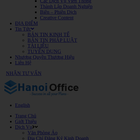
Các Dịch Vụ Viễn Thông
Thành Lập Doanh Nghiệp
Biên – Phiên Dịch
Creative Content
ĐỊA ĐIỂM
Tin Tức
BẢN TIN KINH TẾ
BẢN TIN PHÁP LUẬT
TÀI LIỆU
TUYỂN DỤNG
Nhượng Quyền Thương Hiệu
Liên Hệ
NHẬN TƯ VẤN
English
Trang Chủ
Giới Thiệu
Dịch Vụ
Văn Phòng Ảo
Địa Chỉ Đăng Ký Kinh Doanh