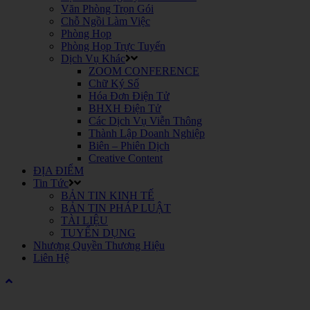
Văn Phòng Trọn Gói
Chỗ Ngồi Làm Việc
Phòng Họp
Phòng Họp Trực Tuyến
Dịch Vụ Khác
ZOOM CONFERENCE
Chữ Ký Số
Hóa Đơn Điện Tử
BHXH Điện Tử
Các Dịch Vụ Viễn Thông
Thành Lập Doanh Nghiệp
Biên – Phiên Dịch
Creative Content
ĐỊA ĐIỂM
Tin Tức
BẢN TIN KINH TẾ
BẢN TIN PHÁP LUẬT
TÀI LIỆU
TUYỂN DỤNG
Nhượng Quyền Thương Hiệu
Liên Hệ