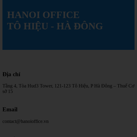
HANOI
OFFICE
TÔ
HIỆU
-
HÀ
ĐÔNG
Địa
chỉ
Tầng 4, Tòa Hud3 Tower, 121-123 Tô Hiệu, P Hà Đông – Thuế Cơ
sở 15
Email
contact@hanoioffice.vn