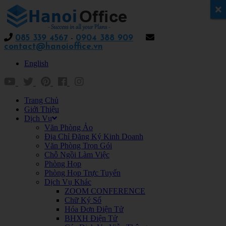
x
085 339 4567
-
0904 388 909
contact@hanoioffice.vn
English
Trang Chủ
Giới Thiệu
Dịch Vụ
Văn Phòng Ảo
Địa Chỉ Đăng Ký Kinh Doanh
Văn Phòng Trọn Gói
Chỗ Ngồi Làm Việc
Phòng Họp
Phòng Họp Trực Tuyến
Dịch Vụ Khác
ZOOM CONFERENCE
Chữ Ký Số
Hóa Đơn Điện Tử
BHXH Điện Tử