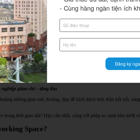
- Cùng hàng ngàn tiện ích k
Đăng ký nga
nghiệp giảm chi – tăng thu
huộng không gian mở, thoáng, đẹp để kích thích tinh thần kết nối, sáng
cer trong thời gian dài? Hãy cân nhắc cùng với phép so sánh bên dưới 
oworking Space?