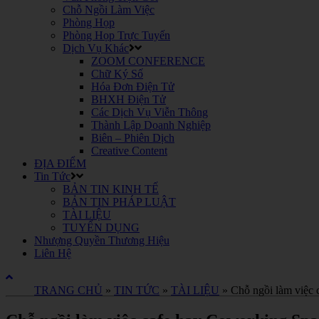
Chỗ Ngồi Làm Việc
Phòng Họp
Phòng Họp Trực Tuyến
Dịch Vụ Khác
ZOOM CONFERENCE
Chữ Ký Số
Hóa Đơn Điện Tử
BHXH Điện Tử
Các Dịch Vụ Viễn Thông
Thành Lập Doanh Nghiệp
Biên – Phiên Dịch
Creative Content
ĐỊA ĐIỂM
Tin Tức
BẢN TIN KINH TẾ
BẢN TIN PHÁP LUẬT
TÀI LIỆU
TUYỂN DỤNG
Nhượng Quyền Thương Hiệu
Liên Hệ
TRANG CHỦ
»
TIN TỨC
»
TÀI LIỆU
»
Chỗ ngồi làm việc 