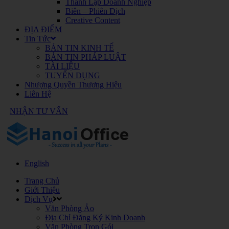
Thành Lập Doanh Nghiệp
Biên – Phiên Dịch
Creative Content
ĐỊA ĐIỂM
Tin Tức
BẢN TIN KINH TẾ
BẢN TIN PHÁP LUẬT
TÀI LIỆU
TUYỂN DỤNG
Nhượng Quyền Thương Hiệu
Liên Hệ
NHẬN TƯ VẤN
English
Trang Chủ
Giới Thiệu
Dịch Vụ
Văn Phòng Ảo
Địa Chỉ Đăng Ký Kinh Doanh
Văn Phòng Trọn Gói