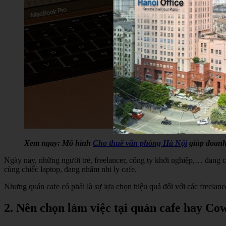
Xem ngay: Mô hình
Cho thuê văn phòng Hà Nội
giúp doanh 
Ngày nay, những người trẻ, freelancer, công ty khởi nghiệp,… đang c
cùng chiếc laptop, đang nhâm nhi ly cafe.
Nhưng quán cafe có phải là sự lựa chọn hiệu quả đối với các freelan
2. Nên chọn làm việc tại quán cafe hay C