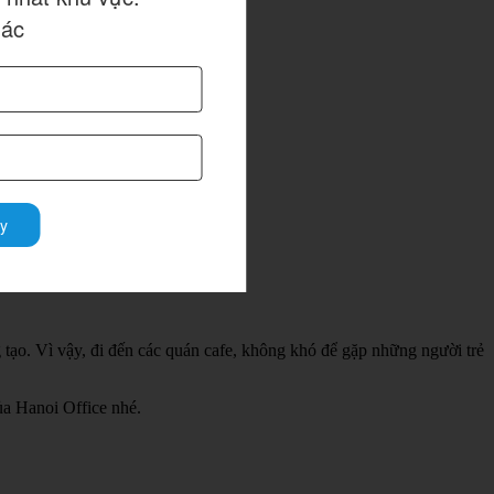
hác
y
 tạo. Vì vậy, đi đến các quán cafe, không khó để gặp những người trẻ
của Hanoi Office nhé.