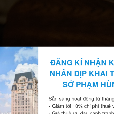
ĐĂNG KÍ NHẬN K
NHÂN DỊP KHAI 
SỞ PHẠM HÙ
Sẵn sàng hoạt động từ tháng
- Giảm tới 10% chi phí thuê 
- Giá thuê ưu đãi, cạnh tranh