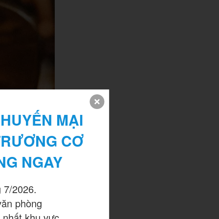
HUYẾN MẠI 
TRƯƠNG CƠ 
NG NGAY
 7/2026.

văn phòng

 nhất khu vực.
