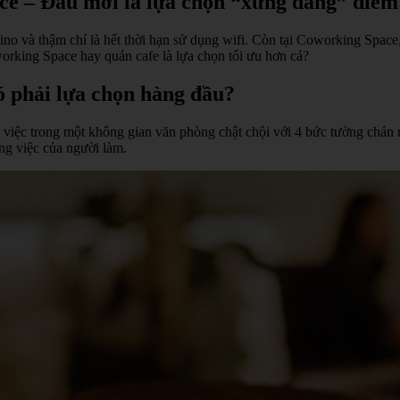
ce – Đâu mới là lựa chọn “xứng đáng” điểm
ino và thậm chí là hết thời hạn sử dụng wifi. Còn tại Coworking Space,
orking Space hay quán cafe là lựa chọn tối ưu hơn cả?
có phải lựa chọn hàng đầu?
việc trong một không gian văn phòng chật chội với 4 bức tường chán ng
ng việc của người làm.