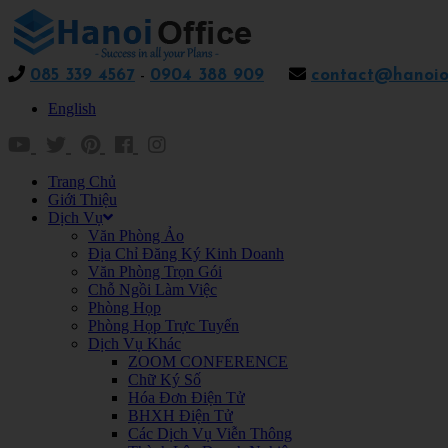
085 339 4567
-
0904 388 909
contact@hanoiof
English
Trang Chủ
Giới Thiệu
Dịch Vụ
Văn Phòng Ảo
Địa Chỉ Đăng Ký Kinh Doanh
Văn Phòng Trọn Gói
Chỗ Ngồi Làm Việc
Phòng Họp
Phòng Họp Trực Tuyến
Dịch Vụ Khác
ZOOM CONFERENCE
Chữ Ký Số
Hóa Đơn Điện Tử
BHXH Điện Tử
Các Dịch Vụ Viễn Thông