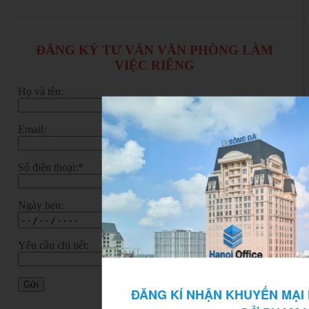
ĐĂNG KÝ TƯ VẤN VĂN PHÒNG LÀM
VIỆC RIÊNG
Họ và tên:
Email:
Số điện thoại:*
Ngày hẹn:
Yêu cầu chi tiết:
ĐĂNG KÍ NHẬN KHUYẾN MẠI 