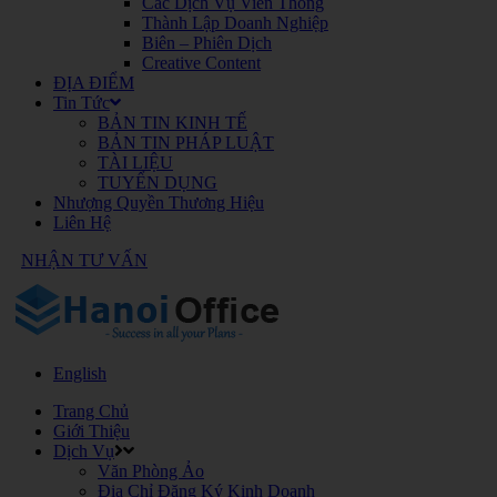
Các Dịch Vụ Viễn Thông
Thành Lập Doanh Nghiệp
Biên – Phiên Dịch
Creative Content
ĐỊA ĐIỂM
Tin Tức
BẢN TIN KINH TẾ
BẢN TIN PHÁP LUẬT
TÀI LIỆU
TUYỂN DỤNG
Nhượng Quyền Thương Hiệu
Liên Hệ
NHẬN TƯ VẤN
English
Trang Chủ
Giới Thiệu
Dịch Vụ
Văn Phòng Ảo
Địa Chỉ Đăng Ký Kinh Doanh