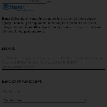
Hanoi Office
chuyên cung cấp các giải pháp cho thuê văn phòng chuyên
nghiệp – hiện đại, phù hợp với mọi hoạt động kinh doanh của các doanh
nghiệp. Đến với
Hanoi Office
, bạn sẽ được tận hưởng dịch vụ cho thuê hoàn
hảo trong không gian sang trọng.
Chi Tiết
LIÊN HỆ
Trụ Sở Chính: Tầng 8, tòa nhà Sannam, số 78 Phố Duy Tân, Phường Cầu Giấy,
Thành phố Hà Nội, Việt Nam
Gọi Ngay (+84) 853 39 4567
contact@hanoioffice.vn
Liên Hệ
ĐĂNG KÝ TƯ VẤN DỊCH VỤ