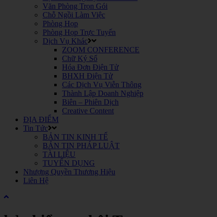
Văn Phòng Trọn Gói
Chỗ Ngồi Làm Việc
Phòng Họp
Phòng Họp Trực Tuyến
Dịch Vụ Khác
ZOOM CONFERENCE
Chữ Ký Số
Hóa Đơn Điện Tử
BHXH Điện Tử
Các Dịch Vụ Viễn Thông
Thành Lập Doanh Nghiệp
Biên – Phiên Dịch
Creative Content
ĐỊA ĐIỂM
Tin Tức
BẢN TIN KINH TẾ
BẢN TIN PHÁP LUẬT
TÀI LIỆU
TUYỂN DỤNG
Nhượng Quyền Thương Hiệu
Liên Hệ