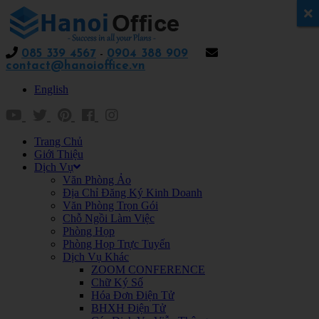
x
085 339 4567
-
0904 388 909
contact@hanoioffice.vn
English
Trang Chủ
Giới Thiệu
Dịch Vụ
Văn Phòng Ảo
Địa Chỉ Đăng Ký Kinh Doanh
Văn Phòng Trọn Gói
Chỗ Ngồi Làm Việc
Phòng Họp
Phòng Họp Trực Tuyến
Dịch Vụ Khác
ZOOM CONFERENCE
Chữ Ký Số
Hóa Đơn Điện Tử
BHXH Điện Tử