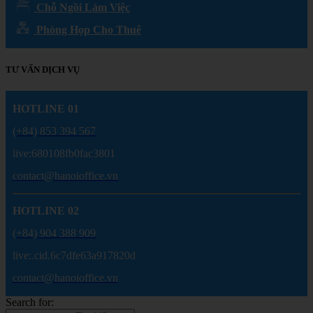
Chỗ Ngồi Làm Việc
Phòng Họp Cho Thuê
TƯ VẤN DỊCH VỤ
HOTLINE 01
(+84) 853 394 567
live:680108fb0fac3801
contact@hanoioffice.vn
HOTLINE 02
(+84) 904 388 909
live:.cid.6c7dfe63a917820d
contact@hanoioffice.vn
Search for: