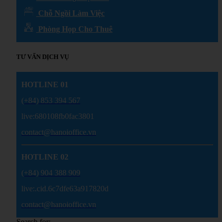
Chỗ Ngồi Làm Việc
Phòng Họp Cho Thuê
TƯ VẤN DỊCH VỤ
HOTLINE 01
(+84) 853 394 567
live:680108fb0fac3801
contact@hanoioffice.vn
HOTLINE 02
(+84) 904 388 909
live:.cid.6c7dfe63a917820d
contact@hanoioffice.vn
Search for: