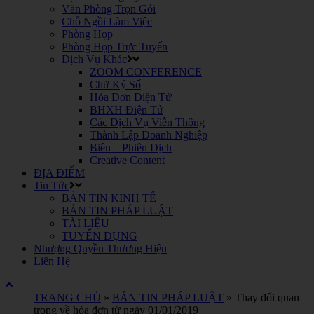
Văn Phòng Trọn Gói
Chỗ Ngồi Làm Việc
Phòng Họp
Phòng Họp Trực Tuyến
Dịch Vụ Khác
ZOOM CONFERENCE
Chữ Ký Số
Hóa Đơn Điện Tử
BHXH Điện Tử
Các Dịch Vụ Viễn Thông
Thành Lập Doanh Nghiệp
Biên – Phiên Dịch
Creative Content
ĐỊA ĐIỂM
Tin Tức
BẢN TIN KINH TẾ
BẢN TIN PHÁP LUẬT
TÀI LIỆU
TUYỂN DỤNG
Nhượng Quyền Thương Hiệu
Liên Hệ
TRANG CHỦ
»
BẢN TIN PHÁP LUẬT
»
Thay đổi quan
trọng về hóa đơn từ ngày 01/01/2019