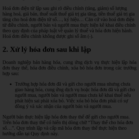
Hoá đơn điện tử lập sau ghi rõ điều chỉnh (tăng, giảm) số lượng
hàng hoá, giá bán, thuế suất thuế giá trị gia tăng, tiền thuế giá trị gia
tăng cho hoá đơn điện tử số…, ký hiệu… Căn cứ vào hoá đơn điện
tử điều chỉnh, người bán và người mua thực hiện kê khai điều chỉnh
theo quy định của pháp luật về quản lý thuế và hóa đơn hiện hành.
Hoá đơn điều chỉnh không được ghi số âm (-).
2. Xử lý hóa đơn sau khi lập
Doanh nghiệp bán hàng hóa, cung ứng dịch vụ thực hiện lập hóa
đơn thay thế, hóa đơn điều chỉnh, xóa bỏ hóa đơn trong các trường
hợp sau:
Trường hợp hóa đơn đã và gửi cho người mua nhưng chưa
giao hàng hóa, cung ứng dịch vụ hoặc hóa đơn đã và gửi cho
người mua, người bán và người mua chưa kê khai thuế nếu
phát hiện sai phải xóa bỏ. Việc xóa bỏ hóa đơn phải có sự
đồng ý và xác nhận của người bán và người mua.
Người bán thực hiện lập hóa đơn thay thế để gửi cho người mua.
Trên hóa đơn thay thế có hiển thị dòng chữ “Thay thế cho hóa đơn
số…”. Quy trình lập và cấp mã hóa đơn thay thế thực hiện theo
hướng dẫn tại Quy định này.