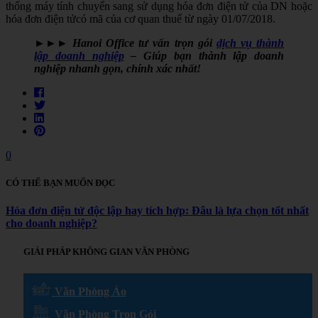
thống máy tính chuyển sang sử dụng hóa đơn điện tử của DN hoặc
hóa đơn điện tửcó mã của cơ quan thuế từ ngày 01/07/2018.
►​►​► Hanoi Office tư vấn trọn gói
dịch vụ thành
lập doanh nghiệp
– Giúp bạn thành lập doanh
nghiệp nhanh gọn, chính xác nhất!
0
CÓ THỂ BẠN MUỐN ĐỌC
Hóa đơn điện tử độc lập hay tích hợp: Đâu là lựa chọn tốt nhất
cho doanh nghiệp?
GIẢI PHÁP KHÔNG GIAN VĂN PHÒNG
Văn Phòng Ảo
Văn Phòng Trọn Gói