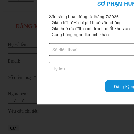
SỞ PHẠM HÙ
Sẵn sàng hoạt động từ tháng 7/2026.

- Giảm tới 10% chi phí thuê văn phòng

ĐĂNG KÝ TƯ VẤN VĂN PHÒNG LÀM
- Giá thuê ưu đãi, cạnh tranh nhất khu vực.

VIỆC RIÊNG
- Cùng hàng ngàn tiện ích khác
Họ và tên:
Email:
Số điện thoại:*
Đăng ký n
Ngày hẹn:
Yêu cầu chi tiết: