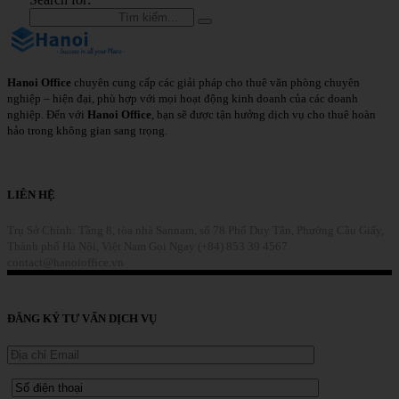
Hanoi Office
chuyên cung cấp các giải pháp cho thuê văn phòng chuyên
nghiệp – hiện đại, phù hợp với mọi hoạt động kinh doanh của các doanh
nghiệp. Đến với
Hanoi Office
, bạn sẽ được tận hưởng dịch vụ cho thuê hoàn
hảo trong không gian sang trọng.
Chi Tiết
LIÊN HỆ
Trụ Sở Chính: Tầng 8, tòa nhà Sannam, số 78 Phố Duy Tân, Phường Cầu Giấy,
Thành phố Hà Nội, Việt Nam
Gọi Ngay (+84) 853 39 4567
contact@hanoioffice.vn
Liên Hệ
ĐĂNG KÝ TƯ VẤN DỊCH VỤ