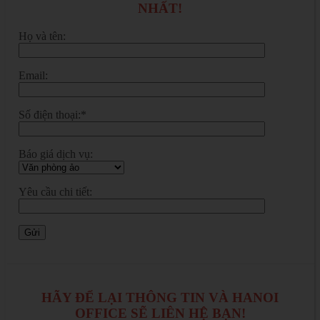
NHẤT!
Họ và tên:
Email:
Số điện thoại:*
Báo giá dịch vụ:
Yêu cầu chi tiết:
HÃY ĐỂ LẠI THÔNG TIN VÀ HANOI
OFFICE SẼ LIÊN HỆ BẠN!