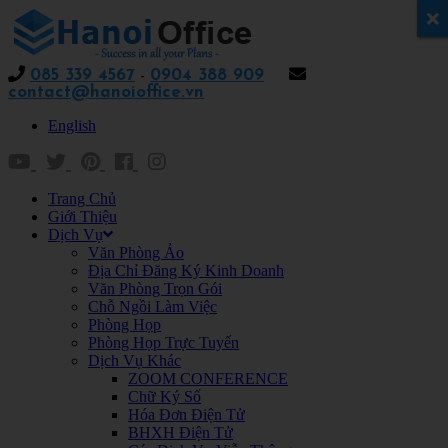
x
085 339 4567
-
0904 388 909
contact@hanoioffice.vn
English
Trang Chủ
Giới Thiệu
Dịch Vụ
Văn Phòng Ảo
Địa Chỉ Đăng Ký Kinh Doanh
Văn Phòng Trọn Gói
Chỗ Ngồi Làm Việc
Phòng Họp
Phòng Họp Trực Tuyến
Dịch Vụ Khác
ZOOM CONFERENCE
Chữ Ký Số
Hóa Đơn Điện Tử
BHXH Điện Tử