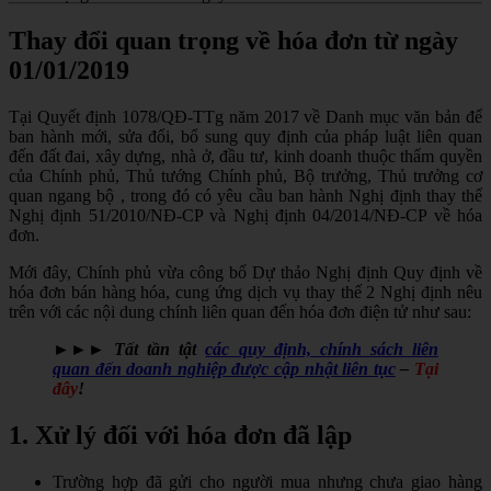
Thay đổi quan trọng về hóa đơn từ ngày
01/01/2019
Tại Quyết định 1078/QĐ-TTg năm 2017 về Danh mục văn bản để
ban hành mới, sửa đổi, bổ sung quy định của pháp luật liên quan
đến đất đai, xây dựng, nhà ở, đầu tư, kinh doanh thuộc thẩm quyền
của Chính phủ, Thủ tướng Chính phủ, Bộ trưởng, Thủ trưởng cơ
quan ngang bộ , trong đó có yêu cầu ban hành Nghị định thay thế
Nghị định 51/2010/NĐ-CP và Nghị định 04/2014/NĐ-CP về hóa
đơn.
Mới đây, Chính phủ vừa công bố Dự thảo Nghị định Quy định về
hóa đơn bán hàng hóa, cung ứng dịch vụ thay thế 2 Nghị định nêu
trên với các nội dung chính liên quan đến hóa đơn điện tử như sau:
►​►​► Tất tần tật
các quy định, chính sách liên
quan đến doanh nghiệp được cập nhật liên tục
–
Tại
đây
!
1. Xử lý đối với hóa đơn đã lập
Trường hợp đã gửi cho người mua nhưng chưa giao hàng