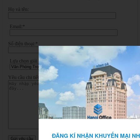
Họ và tên:
Email:*
Số điện thoại:*
Lựa chọn giải pháp:
Yêu cầu chi tiết:
ĐĂNG KÍ NHẬN KHUYẾN MẠI NH