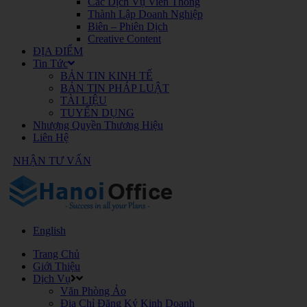
Các Dịch Vụ Viễn Thông
Thành Lập Doanh Nghiệp
Biên – Phiên Dịch
Creative Content
ĐỊA ĐIỂM
Tin Tức
BẢN TIN KINH TẾ
BẢN TIN PHÁP LUẬT
TÀI LIỆU
TUYỂN DỤNG
Nhượng Quyền Thương Hiệu
Liên Hệ
NHẬN TƯ VẤN
English
Trang Chủ
Giới Thiệu
Dịch Vụ
Văn Phòng Ảo
Địa Chỉ Đăng Ký Kinh Doanh