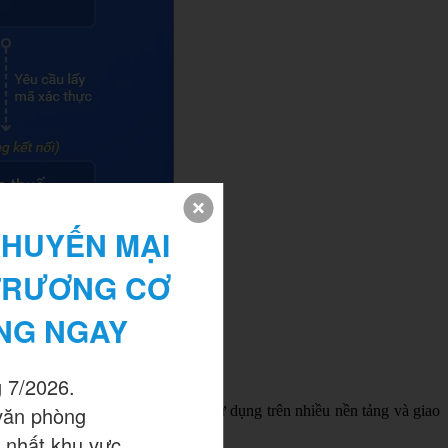
HUYẾN MẠI 
TRƯƠNG CƠ 
NG NGAY
 7/2026.

văn phòng

ềm đó. Phiên bản độc lập có thể sử dụng trên nhiều nền tảng và giao
 nhất khu vực.
