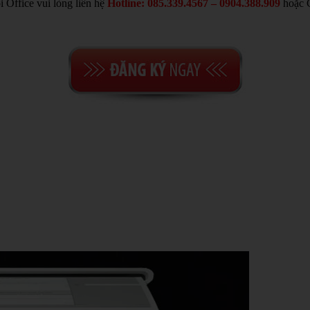
Office vui lòng liên hệ
Hotline: 085.339.4567 – 0904.388.909
hoặc C