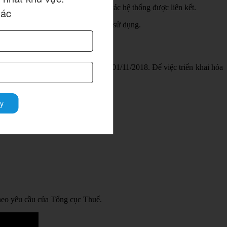
 sử dụng để kết nối dữ liệu giữa các hệ thống được liên kết.
hác
 mềm kế toán mà doanh nghiệp đang sử dụng.
/2018/NĐ-CP có hiệu lực từ ngày 01/11/2018. Để việc triển khai hóa
y
theo yêu cầu của Tổng cục Thuế.