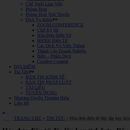
Chỗ Ngồi Làm Việc
Phòng Họp
Phòng Họp Trực Tuyến
Dịch Vụ Khác
ZOOM CONFERENCE
Chữ Ký Số
Hóa Đơn Điện Tử
BHXH Điện Tử
Các Dịch Vụ Viễn Thông
Thành Lập Doanh Nghiệp
Biên – Phiên Dịch
Creative Content
ĐỊA ĐIỂM
Tin Tức
BẢN TIN KINH TẾ
BẢN TIN PHÁP LUẬT
TÀI LIỆU
TUYỂN DỤNG
Nhượng Quyền Thương Hiệu
Liên Hệ
TRANG CHỦ
»
TIN TỨC
»
Hóa đơn điện tử độc lập hay tích