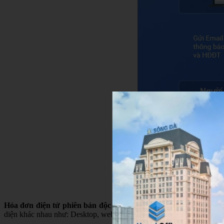
Hóa đơn điện tử phiên bản độc lập
là phần mềm cho phép người sử 
diện khác nhau như: Desktop, website, mobile, tablet,…