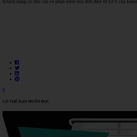
Khách hàng có nhu cầu về phần mềm hóa đơn điện tử EFY của Hanoi 
0
CÓ THỂ BẠN MUỐN ĐỌC