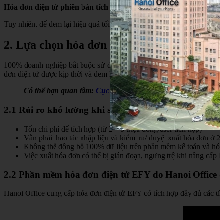
Hóa đơn điện tử phiên bản tích hợp
cho phép người dùng thiết lập 
Tuy nhiên, để đem lại hiệu quả tối ưu cho người dùng khi tích hợp 
2. Lựa chọn hóa đơn điện tử cho doanh ng
100% doanh nghiệp bắt buộc sử dụng hóa đơn điện tử là một trong n
đơn điện tử được kịp thời và đem lại hiệu quả tối ưu cho doanh nghiệ
Có thể bạn quan tâm:
Cục thuế TP. Hà Nội hướng dẫn thực 
2.1 Rủi ro khó lường khi sử dụng phần mềm kế toán
Tốn chi phí để tích hợp (từ 2 – 5 triệu đồng/user tích hợp)
Vẫn phải thao tác nhập liệu và kiểm tra/ duyệt xuất hóa đơn 
Không thể đồng bộ 100% dữ liệu trên phần mềm kế toán và hóa 
Việc xuất hóa đơn có thể bị gián đoạn, ngưng trệ khi nâng c
2.2 Phần mềm hóa đơn điện tử EFY do Hanoi Offic
Hanoi Office cung cấp hóa đơn điện tử EFY có tích hợp đầy đủ các tí