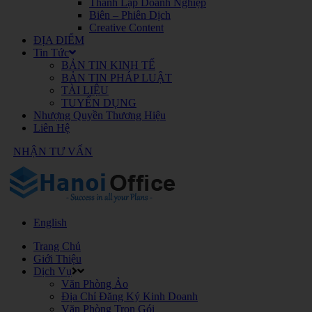
Thành Lập Doanh Nghiệp
Biên – Phiên Dịch
Creative Content
ĐỊA ĐIỂM
Tin Tức
BẢN TIN KINH TẾ
BẢN TIN PHÁP LUẬT
TÀI LIỆU
TUYỂN DỤNG
Nhượng Quyền Thương Hiệu
Liên Hệ
NHẬN TƯ VẤN
English
Trang Chủ
Giới Thiệu
Dịch Vụ
Văn Phòng Ảo
Địa Chỉ Đăng Ký Kinh Doanh
Văn Phòng Trọn Gói