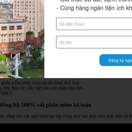
liên kết với phần mềm kế toán, bán hàng, quản trị mà doanh nghiệp đang
- Cùng hàng ngàn tiện ích k
thì cần có sự đồng bộ cao giữa phần mềm hóa đơn điện tử với các phần
hiệp
hững nội dung quan trọng được Chính phủ quy định tại Nghị định 119
p thì việc lựa chọn phần mềm hóa đơn điện tử phù hợp là cần thiết.
hiện các quy định về hóa đơn
Đăng ký nga
 và hóa đơn điện tử không đồng bộ
ở 2 phần mềm khác nhau dù đã được tích hợp
đơn điện tử , đặc biệt khi sửa chữa hóa đơn
ấp PMKT
e đồng bộ 100% với phần mềm kế toán
nh năng cho các quy trình tạo lập cũng như xác thực hóa đơn điện tử 