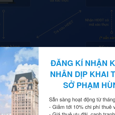
ĐĂNG KÍ NHẬN K
NHÂN DỊP KHAI 
SỞ PHẠM HÙ
Sẵn sàng hoạt động từ tháng
- Giảm tới 10% chi phí thuê 
dụng thao tác tạo lập, phát hành, quản lý hóa đơn trên chính phần m
- Giá thuê ưu đãi, cạnh tranh