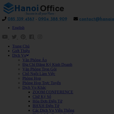
085 339 4567
-
0904 388 909
contact@hanoiof
English
Trang Chủ
Giới Thiệu
Dịch Vụ
Văn Phòng Ảo
Địa Chỉ Đăng Ký Kinh Doanh
Văn Phòng Trọn Gói
Chỗ Ngồi Làm Việc
Phòng Họp
Phòng Họp Trực Tuyến
Dịch Vụ Khác
ZOOM CONFERENCE
Chữ Ký Số
Hóa Đơn Điện Tử
BHXH Điện Tử
Các Dịch Vụ Viễn Thông