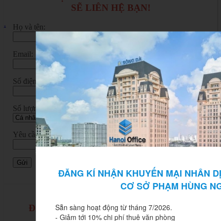
SẼ LIÊN HỆ BẠN!
.
Họ và tên:
Email:
Số điện thoại:*
Số lượng chỗ ngồi cần thuê:
Yêu cầu chi tiết:
ĐĂNG KÍ NHẬN KHUYẾN MẠI NHÂN DỊ
CƠ SỞ PHẠM HÙNG N
Sẵn sàng hoạt động từ tháng 7/2026.

ĐĂNG KÝ NHẬN BÁO GIÁ CHI TIẾT
- Giảm tới 10% chi phí thuê văn phòng

NHẤT!