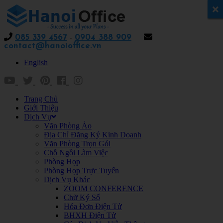
x
085 339 4567
-
0904 388 909
contact@hanoioffice.vn
English
Trang Chủ
Giới Thiệu
Dịch Vụ
Văn Phòng Ảo
Địa Chỉ Đăng Ký Kinh Doanh
Văn Phòng Trọn Gói
Chỗ Ngồi Làm Việc
Phòng Họp
Phòng Họp Trực Tuyến
Dịch Vụ Khác
ZOOM CONFERENCE
Chữ Ký Số
Hóa Đơn Điện Tử
BHXH Điện Tử