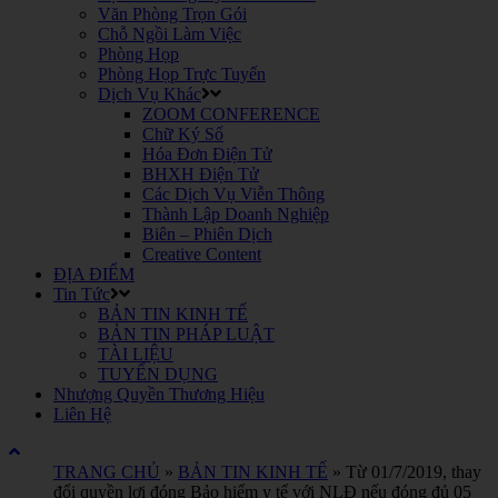
Văn Phòng Trọn Gói
Chỗ Ngồi Làm Việc
Phòng Họp
Phòng Họp Trực Tuyến
Dịch Vụ Khác
ZOOM CONFERENCE
Chữ Ký Số
Hóa Đơn Điện Tử
BHXH Điện Tử
Các Dịch Vụ Viễn Thông
Thành Lập Doanh Nghiệp
Biên – Phiên Dịch
Creative Content
ĐỊA ĐIỂM
Tin Tức
BẢN TIN KINH TẾ
BẢN TIN PHÁP LUẬT
TÀI LIỆU
TUYỂN DỤNG
Nhượng Quyền Thương Hiệu
Liên Hệ
TRANG CHỦ
»
BẢN TIN KINH TẾ
»
Từ 01/7/2019, thay
đổi quyền lợi đóng Bảo hiểm y tế với NLĐ nếu đóng đủ 05