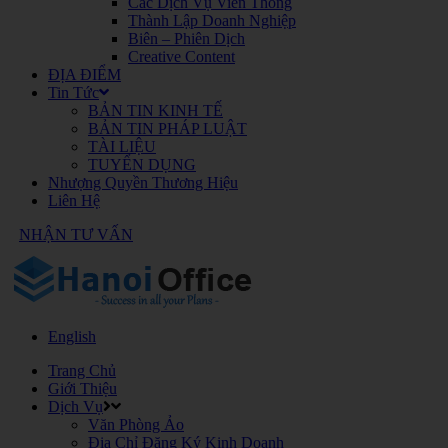
Các Dịch Vụ Viễn Thông
Thành Lập Doanh Nghiệp
Biên – Phiên Dịch
Creative Content
ĐỊA ĐIỂM
Tin Tức
BẢN TIN KINH TẾ
BẢN TIN PHÁP LUẬT
TÀI LIỆU
TUYỂN DỤNG
Nhượng Quyền Thương Hiệu
Liên Hệ
NHẬN TƯ VẤN
English
Trang Chủ
Giới Thiệu
Dịch Vụ
Văn Phòng Ảo
Địa Chỉ Đăng Ký Kinh Doanh