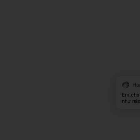
Han
Em chào