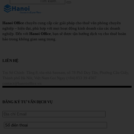
Hanoi Office
chuyên cung cấp các giải pháp cho thuê văn phòng chuyên
nghiệp – hiện đại, phù hợp với mọi hoạt động kinh doanh của các doanh
nghiệp. Đến với
Hanoi Office
, bạn sẽ được tận hưởng dịch vụ cho thuê hoàn
hảo trong không gian sang trọng.
Chi Tiết
LIÊN HỆ
Trụ Sở Chính: Tầng 8, tòa nhà Sannam, số 78 Phố Duy Tân, Phường Cầu Giấy,
Thành phố Hà Nội, Việt Nam
Gọi Ngay (+84) 853 39 4567
contact@hanoioffice.vn
Liên Hệ
ĐĂNG KÝ TƯ VẤN DỊCH VỤ