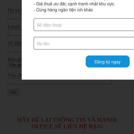
- Giá thuê ưu đãi, cạnh tranh nhất khu vực.

- Cùng hàng ngàn tiện ích khác
Họ và tên:
Email:
Số điện thoại:*
Báo giá dịch vụ:
Đăng ký ngay
Yêu cầu chi tiết:
HÃY ĐỂ LẠI THÔNG TIN VÀ HANOI
OFFICE SẼ LIÊN HỆ BẠN!