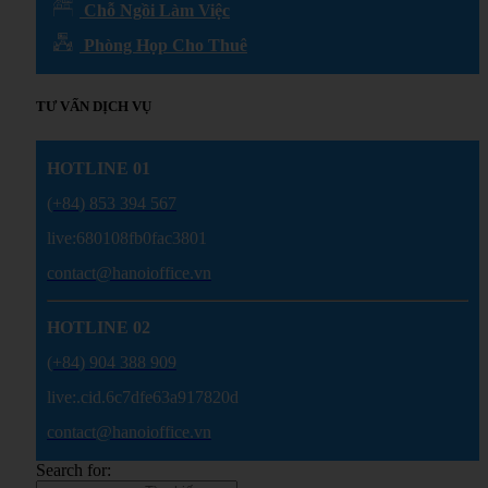
Chỗ Ngồi Làm Việc
Phòng Họp Cho Thuê
TƯ VẤN DỊCH VỤ
HOTLINE 01
(+84) 853 394 567
live:680108fb0fac3801
contact@hanoioffice.vn
HOTLINE 02
(+84) 904 388 909
live:.cid.6c7dfe63a917820d
contact@hanoioffice.vn
Search for: