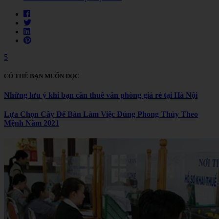
5
CÓ THỂ BẠN MUỐN ĐỌC
Những lưu ý khi bạn cần thuê văn phòng giá rẻ tại Hà Nội
Lựa Chọn Cây Để Bàn Làm Việc Đúng Phong Thủy Theo
Mệnh Năm 2021