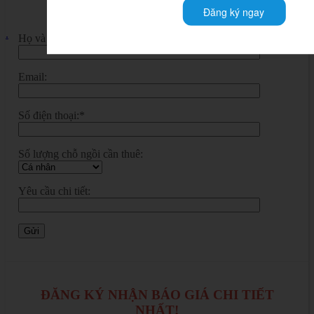
SẼ LIÊN HỆ BẠN!
Đăng ký ngay
.
Họ và tên:
Email:
Số điện thoại:*
Số lượng chỗ ngồi cần thuê:
Yêu cầu chi tiết:
ĐĂNG KÝ NHẬN BÁO GIÁ CHI TIẾT
NHẤT!