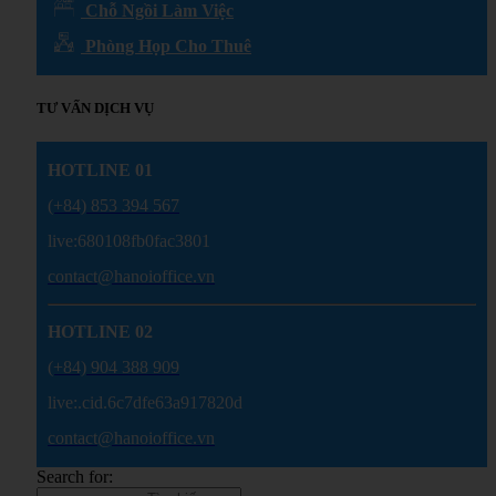
Chỗ Ngồi Làm Việc
Phòng Họp Cho Thuê
TƯ VẤN DỊCH VỤ
HOTLINE 01
(+84) 853 394 567
live:680108fb0fac3801
contact@hanoioffice.vn
HOTLINE 02
(+84) 904 388 909
live:.cid.6c7dfe63a917820d
contact@hanoioffice.vn
Search for: