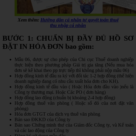
Xem thêm:
Hướng dẫn cá nhân tự quyết toán thuế
thu nhập cá nhân
BƯỚC 1: CHUẨN BỊ ĐẦY ĐỦ HỒ SƠ
ĐẶT IN HÓA ĐƠN bao gồm:
Mẫu 06, được sự cho phép của Chi cục Thuế doanh nghiệp
thực hiện theo phương pháp Giá trị gia tăng (Nếu mua hóa
đơn sẽ kê khai theo pp trực tiếp thì không phải nộp mẫu 06)
Hợp đồng kinh tế đầu ra ký với đối tác 1-2 hợp đồng (thể hiện
doanh nghiệp đang có nhu cầu xuất hóa đơn cho KH).
Hợp đồng kinh tế đầu vào ( Hoặc Hóa đơn đầu vào )nếu là
Công ty thương mại. Hoặc Các PO ( đơn hàng)
Hợp đồng lao động (chuẩn bị khoảng 2-4 hợp đồng)
Hợp đồng thuê văn phòng ( Hoặc sổ đỏ của nơi đặt văn
phòng)
Hóa đơn GTGT của dịch vụ thuê văn phòng
Bản sao ĐKKD của Công ty
Bản sao Chứng minh thư của Giám đốc Công ty, và Kế toán
và các lao động của Công ty
Đăng ký sử dụng mẫu dấu