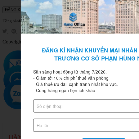
Đồng hành cùng Hanoi Office tại:
Copyright © Hanoi Office 2020 All Rights Reserved
ĐĂNG KÍ NHẬN KHUYẾN MẠI NHÂN D
TRƯƠNG CƠ SỞ PHẠM HÙNG 
Sẵn sàng hoạt động từ tháng 7/2026.

- Giảm tới 10% chi phí thuê văn phòng

- Giá thuê ưu đãi, cạnh tranh nhất khu vực.

- Cùng hàng ngàn tiện ích khác
HÃY ĐỂ LẠI THÔNG TIN – HANOI OFFICE