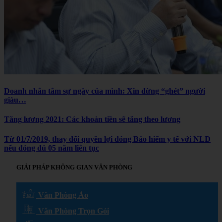
Doanh nhân tâm sự ngày của mình: Xin đừng “ghét” người
giàu…
Tăng lương 2021: Các khoản tiền sẽ tăng theo lương
Từ 01/7/2019, thay đổi quyền lợi đóng Bảo hiểm y tế với NLĐ
nếu đóng đủ 05 năm liên tục
GIẢI PHÁP KHÔNG GIAN VĂN PHÒNG
Văn Phòng Ảo
Văn Phòng Trọn Gói