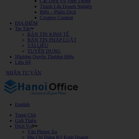
Các Dịch Vụ Viễn Thông
Thành Lập Doanh Nghiệp
Biên – Phiên Dịch
Creative Content
ĐỊA ĐIỂM
Tin Tức
BẢN TIN KINH TẾ
BẢN TIN PHÁP LUẬT
TÀI LIỆU
TUYỂN DỤNG
Nhượng Quyền Thương Hiệu
Liên Hệ
NHẬN TƯ VẤN
English
Trang Chủ
Giới Thiệu
Dịch Vụ
Văn Phòng Ảo
Địa Chỉ Đăng Ký Kinh Doanh