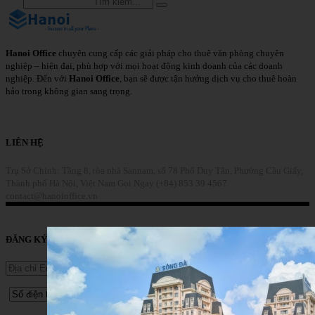
Hanoi Office
chuyên cung cấp các giải pháp cho thuê văn phòng chuyên
nghiệp – hiện đại, phù hợp với mọi hoạt động kinh doanh của các doanh
nghiệp. Đến với
Hanoi Office
, bạn sẽ được tận hưởng dịch vụ cho thuê hoàn
hảo trong không gian sang trọng.
Chi Tiết
LIÊN HỆ
Trụ Sở Chính: Tầng 8, tòa nhà Sannam, số 78 Phố Duy Tân, Phường Cầu Giấy,
Thành phố Hà Nội, Việt Nam
Gọi Ngay (+84) 853 39 4567
contact@hanoioffice.vn
Liên Hệ
ĐĂNG KÝ TƯ VẤN DỊCH VỤ