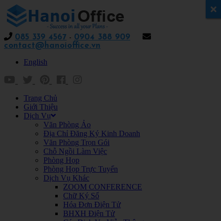
x
085 339 4567
-
0904 388 909
contact@hanoioffice.vn
English
Trang Chủ
Giới Thiệu
Dịch Vụ
Văn Phòng Ảo
Địa Chỉ Đăng Ký Kinh Doanh
Văn Phòng Trọn Gói
Chỗ Ngồi Làm Việc
Phòng Họp
Phòng Họp Trực Tuyến
Dịch Vụ Khác
ZOOM CONFERENCE
Chữ Ký Số
Hóa Đơn Điện Tử
BHXH Điện Tử