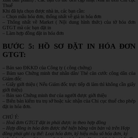
Thuế
Khi đã lựa chọn được nhà in, các bạn cần:
– Chọn mẫu hóa đơn, thống nhất về giá in hóa đơn
– Thống nhất về Market ( Nội dung hình thức) của tờ hóa đơn
GTGT mà các bạn đặt in
– Làm hợp đồng đặt in hóa đơn
BƯỚC 5: HỒ SƠ ĐẶT IN HÓA ĐƠN
GTGT:
– Bản sao ĐKKD của Công ty ( công chứng)
– Bảm sao Chứng minh thư nhân dân/ Thẻ căn cước công dân của
Giám đốc
– Giấy giới thiệu ( Nếu Giám đốc trực tiếp đi làm thì không cần giấy
giới thiệu)
– Bản sao Chứng minh thư của người được giới thiệu
– Biên bản kiểm tra trụ sở hoặc xác nhận của Chi cục thuế cho phép
đặt in hóa đơn.
CHÚ Ý:
– Hoá đơn GTGT đặt in phải được in theo hợp đồng
– Hợp đồng in hóa đơn được thể hiện bằng văn bản và trên Hợp
đồng phải ghi cụ thể: Loại hóa đơn, ký hiệu mẫu số hóa đơn, ký