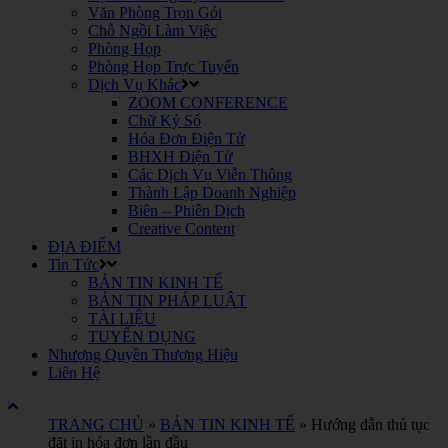
Văn Phòng Trọn Gói
Chỗ Ngồi Làm Việc
Phòng Họp
Phòng Họp Trực Tuyến
Dịch Vụ Khác
ZOOM CONFERENCE
Chữ Ký Số
Hóa Đơn Điện Tử
BHXH Điện Tử
Các Dịch Vụ Viễn Thông
Thành Lập Doanh Nghiệp
Biên – Phiên Dịch
Creative Content
ĐỊA ĐIỂM
Tin Tức
BẢN TIN KINH TẾ
BẢN TIN PHÁP LUẬT
TÀI LIỆU
TUYỂN DỤNG
Nhượng Quyền Thương Hiệu
Liên Hệ
TRANG CHỦ
»
BẢN TIN KINH TẾ
»
Hướng dẫn thủ tục
đặt in hóa đơn lần đầu