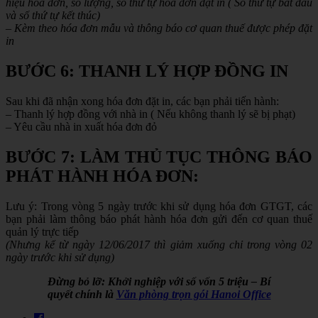
hiệu hóa đơn, số lượng, số thứ tự hóa đơn đặt in ( Số thứ tự bắt đầu
và số thứ tự kết thúc)
– Kèm theo hóa đơn mẫu và thông báo cơ quan thuế được phép đặt
in
BƯỚC 6: THANH LÝ HỢP ĐỒNG IN
Sau khi đã nhận xong hóa đơn đặt in, các bạn phải tiến hành:
– Thanh lý hợp đồng với nhà in ( Nếu không thanh lý sẽ bị phạt)
– Yêu cầu nhà in xuất hóa đơn đỏ
BƯỚC 7: LÀM THỦ TỤC THÔNG BÁO
PHÁT HÀNH HÓA ĐƠN:
Lưu ý: Trong vòng 5 ngày trước khi sử dụng hóa đơn GTGT, các
bạn phải làm thông báo phát hành hóa đơn gửi đến cơ quan thuế
quản lý trực tiếp
(Nhưng kể từ ngày 12/06/2017 thì giảm xuống chỉ trong vòng 02
ngày trước khi sử dụng)
Đừng bỏ lỡ: Khởi nghiệp với số vốn 5 triệu – Bí
quyết chính là
Văn phòng trọn gói Hanoi Office