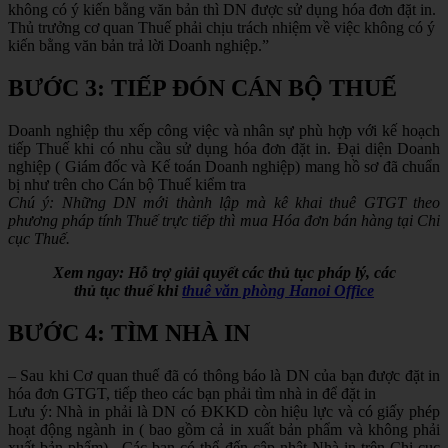
không có ý kiến bằng văn bản thì DN được sử dụng hóa đơn đặt in.
Thủ trưởng cơ quan Thuế phải chịu trách nhiệm về việc không có ý
kiến bằng văn bản trả lời Doanh nghiệp.”
BƯỚC 3: TIẾP ĐÓN CÁN BỘ THUẾ
Doanh nghiệp thu xếp công việc và nhân sự phù hợp với kế hoạch
tiếp Thuế khi có nhu cầu sử dụng hóa đơn đặt in. Đại diện Doanh
nghiệp ( Giám đốc và Kế toán Doanh nghiệp) mang hồ sơ đã chuẩn
bị như trên cho Cán bộ Thuế kiểm tra
Chú ý: Những DN mới thành lập mà kê khai thuê GTGT theo
phương pháp tính Thuế trực tiếp thì mua Hóa đơn bán hàng tại Chi
cục Thuế.
Xem ngay: Hỗ trợ giải quyết các thủ tục pháp lý, các
thủ tục thuế khi
thuê văn phòng Hanoi Office
BƯỚC 4: TÌM NHÀ IN
– Sau khi Cơ quan thuế đã có thông báo là DN của bạn được đặt in
hóa đơn GTGT, tiếp theo các bạn phải tìm nhà in để đặt in
Lưu ý: Nhà in phải là DN có ĐKKD còn hiệu lực và có giấy phép
hoạt động ngành in ( bao gồm cả in xuất bản phẩm và không phải
xuất bản phẩm) . Các bạn có thể đến cập nhật Nhà in trên Chi cục