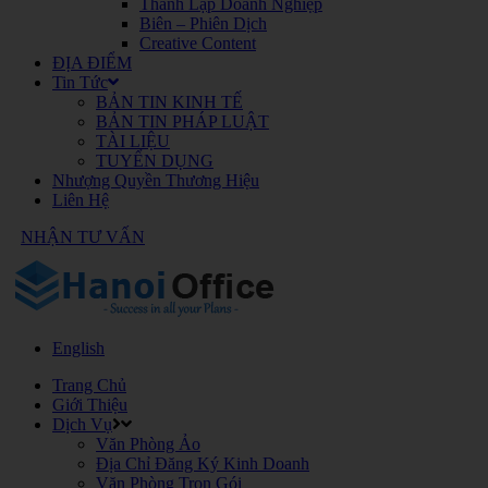
Thành Lập Doanh Nghiệp
Biên – Phiên Dịch
Creative Content
ĐỊA ĐIỂM
Tin Tức
BẢN TIN KINH TẾ
BẢN TIN PHÁP LUẬT
TÀI LIỆU
TUYỂN DỤNG
Nhượng Quyền Thương Hiệu
Liên Hệ
NHẬN TƯ VẤN
English
Trang Chủ
Giới Thiệu
Dịch Vụ
Văn Phòng Ảo
Địa Chỉ Đăng Ký Kinh Doanh
Văn Phòng Trọn Gói