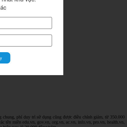
hác
y
g chung, phí duy trì sử dụng cũng được điều chỉnh giảm, từ 350.000
ên miền edu.vn, gov.vn, org.vn, ac.vn, info.vn, pro.vn, health.vn,