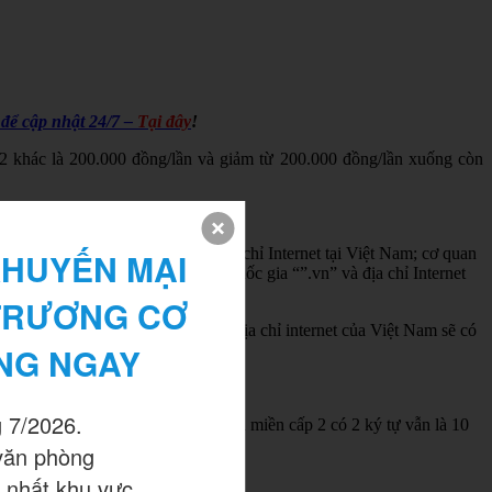
 để cập nhật 24/7 –
Tại đây
!
p 2 khác là 200.000 đồng/lần và giảm từ 200.000 đồng/lần xuống còn
ớc được cấp đăng ký, sử dụng địa chỉ Internet tại Việt Nam; cơ quan
HUYẾN MẠI 
c thu, nộp phí, lệ phí tên miền quốc gia “”.vn” và địa chỉ Internet
TRƯƠNG CƠ 
ng tên miền quốc gia “”.vn” và địa chỉ internet của Việt Nam sẽ có
NG NGAY
 7/2026.

đồng/năm và phí duy trì sử dụng tên miền cấp 2 có 2 ký tự vẫn là 10
văn phòng

 nhất khu vực.
