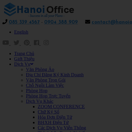
085 339 4567
-
0904 388 909
contact@hanoiof
English
Trang Chủ
Giới Thiệu
Dịch Vụ
Văn Phòng Ảo
Địa Chỉ Đăng Ký Kinh Doanh
Văn Phòng Trọn Gói
Chỗ Ngồi Làm Việc
Phòng Họp
Phòng Họp Trực Tuyến
Dịch Vụ Khác
ZOOM CONFERENCE
Chữ Ký Số
Hóa Đơn Điện Tử
BHXH Điện Tử
Các Dịch Vụ Viễn Thông