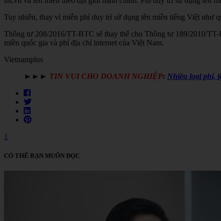
int.vn và tên miền theo địa giới hành chính. Phí duy trì sử dụng tên
Tuy nhiên, thay vì miễn phí duy trì sử dụng tên miền tiếng Việt như q
Thông tư 208/2016/TT-BTC sẽ thay thế cho Thông tư 189/2010/TT-BTC
miền quốc gia và phí địa chỉ internet của Việt Nam.
Vietnamplus
►►►
TIN VUI CHO DOANH NGHIỆP
:
Nhiều loại phí, 
1
CÓ THỂ BẠN MUỐN ĐỌC