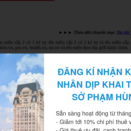
►►►
Theo dõi chuyên mục
Tin tức
tên miền cấp 2 có 1 ký tự; tên miền cấp 2 có 2 ký tự và tên miền cấ
nfo.vn, pro.vn, health.vn, int.vn và tên miền theo địa giới hành chính.
à 350.000 đồng/lần, tức là mức lệ phí mới sẽ giảm khoảng 40%.
được cấp đăng ký, sử dụng tên miền quốc gia “”.vn”; tổ chức trong nư
ĐĂNG KÍ NHẬN K
à địa chỉ Internet của Việt Nam; tổ chức, cá nhân có liên quan đến việ
NHÂN DỊP KHAI 
) được Bộ Thông tin và Truyền thông giao nhiệm vụ cấp đăng ký sử dụ
SỞ PHẠM HÙ
uy trì trên hệ thống là 380.787 tên miền.
Sẵn sàng hoạt động từ tháng
 mức phí duy trì sử dụng đối với tên miền cấp 2 có 1 ký tự là 40 triệu 
- Giảm tới 10% chi phí thuê 
 còn 350.000 đồng/năm thay vì 480.000 đồng/năm như quy định cũ.
- Giá thuê ưu đãi, cạnh tranh