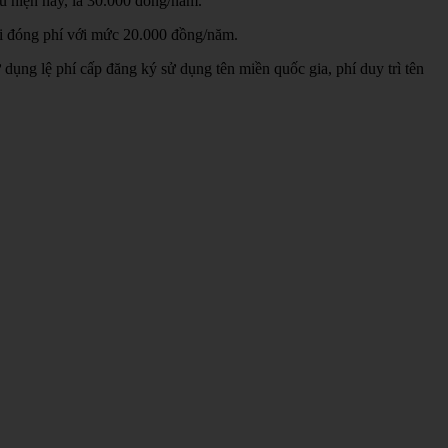
hu hiện nay, là 30.000 đồng/năm.
phải đóng phí với mức 20.000 đồng/năm.
ng lệ phí cấp đăng ký sử dụng tên miền quốc gia, phí duy trì tên