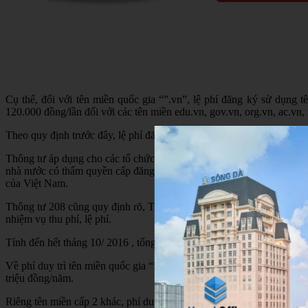
Cụ thể, đối với tên miền quốc gia “”.vn”, lệ phí đăng ký sử dụng 
120.000 đồng/lần đối với các tên miền edu.vn, gov.vn, org.vn, ac.vn, i
Theo quy định trước đây, lệ phí đăng ký các loại tên miền nêu trên l
Thông tư áp dụng cho các tổ chức, cá nhân trong nước và nước ngoài 
nhà nước có thẩm quyền cấp đăng ký sử dụng tên miền quốc gia “”.vn” v
của Việt Nam.
Thông tư 208 cũng quy định rõ, Trung tâm Internet Việt Nam (VNNIC
nhiệm vụ thu phí, lệ phí.
Tính đến hết tháng 10/ 2016 , tổng số tên miền quốc gia “”.vn” được d
Về phí duy trì tên miền quốc gia “”.vn”, quy định mới vẫn giữ nguyên
triệu đồng/năm.
Riêng tên miền cấp 2 khác, phí duy trì sử dụng đã được giảm xuống