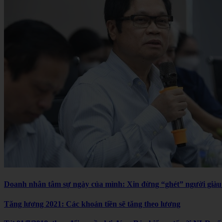
Doanh nhân tâm sự ngày của mình: Xin đừng “ghét” người già
Tăng lương 2021: Các khoản tiền sẽ tăng theo lương