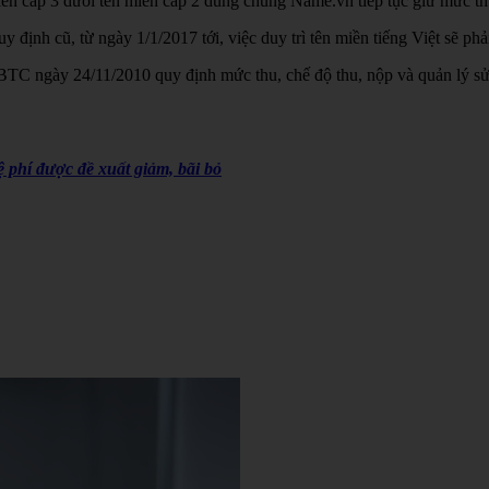
 miền cấp 3 dưới tên miền cấp 2 dùng chung Name.vn tiếp tục giữ mức t
uy định cũ, từ ngày 1/1/2017 tới, việc duy trì tên miền tiếng Việt sẽ 
 ngày 24/11/2010 quy định mức thu, chế độ thu, nộp và quản lý sử dụ
lệ phí được đề xuất giảm, bãi bỏ