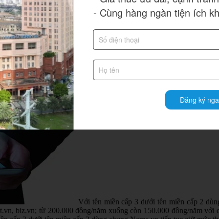
- Cùng hàng ngàn tiện ích k
Đăng ký nga
Với tên miền cấp 3 dưới tên miền cấp 2 dùn
vn, biz.vn; từ 200.000 đồng/năm xuống còn 150.000 đồng/năm với các t