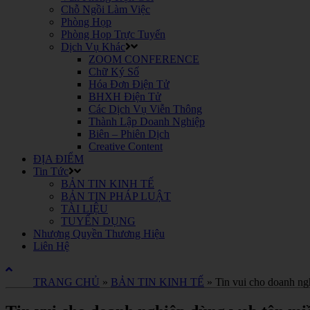
Chỗ Ngồi Làm Việc
Phòng Họp
Phòng Họp Trực Tuyến
Dịch Vụ Khác
ZOOM CONFERENCE
Chữ Ký Số
Hóa Đơn Điện Tử
BHXH Điện Tử
Các Dịch Vụ Viễn Thông
Thành Lập Doanh Nghiệp
Biên – Phiên Dịch
Creative Content
ĐỊA ĐIỂM
Tin Tức
BẢN TIN KINH TẾ
BẢN TIN PHÁP LUẬT
TÀI LIỆU
TUYỂN DỤNG
Nhượng Quyền Thương Hiệu
Liên Hệ
TRANG CHỦ
»
BẢN TIN KINH TẾ
»
Tin vui cho doanh ng