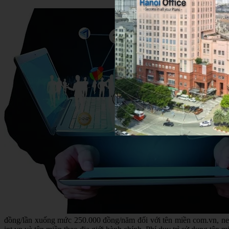
đồng/lần xuống mức 250.000 đồng/năm đối với tên miền com.vn, net.