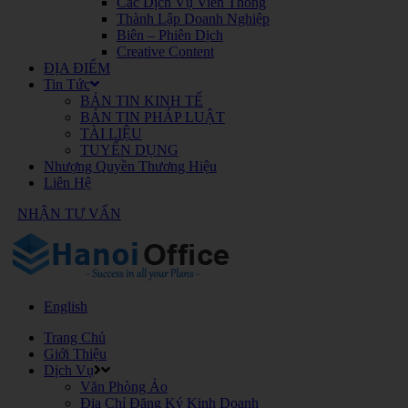
Các Dịch Vụ Viễn Thông
Thành Lập Doanh Nghiệp
Biên – Phiên Dịch
Creative Content
ĐỊA ĐIỂM
Tin Tức
BẢN TIN KINH TẾ
BẢN TIN PHÁP LUẬT
TÀI LIỆU
TUYỂN DỤNG
Nhượng Quyền Thương Hiệu
Liên Hệ
NHẬN TƯ VẤN
English
Trang Chủ
Giới Thiệu
Dịch Vụ
Văn Phòng Ảo
Địa Chỉ Đăng Ký Kinh Doanh