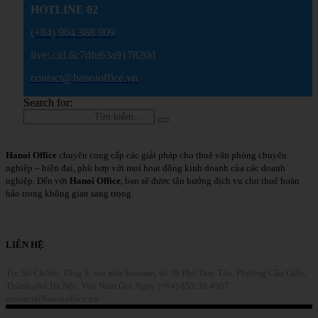
HOTLINE 02
(+84) 904 388 909
live:.cid.6c7dfe63a917820d
contact@hanoioffice.vn
Search for:
Hanoi Office
chuyên cung cấp các giải pháp cho thuê văn phòng chuyên
nghiệp – hiện đại, phù hợp với mọi hoạt động kinh doanh của các doanh
nghiệp. Đến với
Hanoi Office
, bạn sẽ được tận hưởng dịch vụ cho thuê hoàn
hảo trong không gian sang trọng.
Chi Tiết
LIÊN HỆ
Trụ Sở Chính: Tầng 8, tòa nhà Sannam, số 78 Phố Duy Tân, Phường Cầu Giấy,
Thành phố Hà Nội, Việt Nam
Gọi Ngay (+84) 853 39 4567
contact@hanoioffice.vn
Liên Hệ