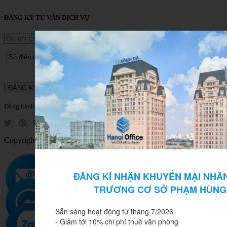
ĐĂNG KÝ TƯ VẤN DỊCH VỤ
Đồng hành cùng Hanoi Office tại:
Copyright © Hanoi Office 2020 All Rights Reserved
ĐĂNG KÍ NHẬN KHUYẾN MẠI NHÂN 
TRƯƠNG CƠ SỞ PHẠM HÙNG
Sẵn sàng hoạt động từ tháng 7/2026.

- Giảm tới 10% chi phí thuê văn phòng
