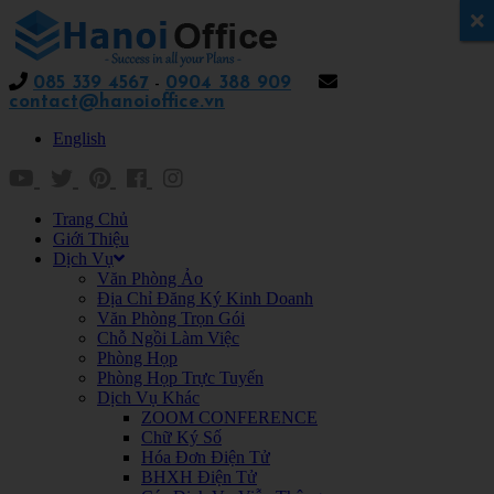
x
085 339 4567
-
0904 388 909
contact@hanoioffice.vn
English
Trang Chủ
Giới Thiệu
Dịch Vụ
Văn Phòng Ảo
Địa Chỉ Đăng Ký Kinh Doanh
Văn Phòng Trọn Gói
Chỗ Ngồi Làm Việc
Phòng Họp
Phòng Họp Trực Tuyến
Dịch Vụ Khác
ZOOM CONFERENCE
Chữ Ký Số
Hóa Đơn Điện Tử
BHXH Điện Tử