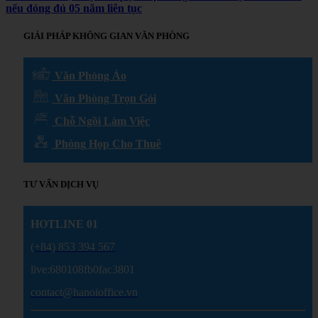
nếu đóng đủ 05 năm liên tục
GIẢI PHÁP KHÔNG GIAN VĂN PHÒNG
Văn Phòng Ảo
Văn Phòng Trọn Gói
Chỗ Ngồi Làm Việc
Phòng Họp Cho Thuê
TƯ VẤN DỊCH VỤ
HOTLINE 01
(+84) 853 394 567
live:680108fb0fac3801
contact@hanoioffice.vn