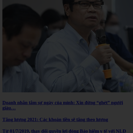
Doanh nhân tâm sự ngày của mình: Xin đừng “ghét” người
giàu…
Tăng lương 2021: Các khoản tiền sẽ tăng theo lương
Từ 01/7/2019, thay đổi quyền lợi đóng Bảo hiểm y tế với NLĐ