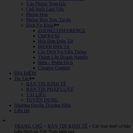
Văn Phòng Trọn Gói
Chỗ Ngồi Làm Việc
Phòng Họp
Phòng Họp Trực Tuyến
Dịch Vụ Khác
ZOOM CONFERENCE
Chữ Ký Số
Hóa Đơn Điện Tử
BHXH Điện Tử
Các Dịch Vụ Viễn Thông
Thành Lập Doanh Nghiệp
Biên – Phiên Dịch
Creative Content
ĐỊA ĐIỂM
Tin Tức
BẢN TIN KINH TẾ
BẢN TIN PHÁP LUẬT
TÀI LIỆU
TUYỂN DỤNG
Nhượng Quyền Thương Hiệu
Liên Hệ
TRANG CHỦ
»
BẢN TIN KINH TẾ
»
Các loại thuế cơ bản
hiện hành tại Việt Nam hiện nay