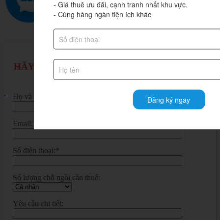
- Giá thuê ưu đãi, cạnh tranh nhất khu vực.

- Cùng hàng ngàn tiện ích khác
HÃY ĐỂ LẠI THÔNG TIN – HANOI OFFICE
SẼ LIÊN HỆ BẠN!
.
Họ và tên:
Đăng ký ngay
Email:
Số điện thoại:*
Số lượng chỗ ngồi cần thuê:
Yêu cầu chi tiết: