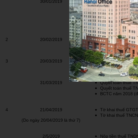
30/01/2019
Nộp tiền thuế TND
Báo cáo tình hình
Nộp tiền thuế môn 
2
20/02/2019
Tờ khai thuế GTGT
Tờ khai thuế TNCN
3
20/03/2019
Tờ khai thuế GTGT
Tờ khai thuế TNCN
31/03/2019
Quyết toán thuế 
Quyết toán thuế 
BCTC năm 2018 (đư
4
21/04/2019
Tờ khai thuế GTGT
Tờ khai thuế TNCN
(Do ngày 20/04/2019
là thứ 7)
2/5/2019
Nộp tiền thuế TNDN