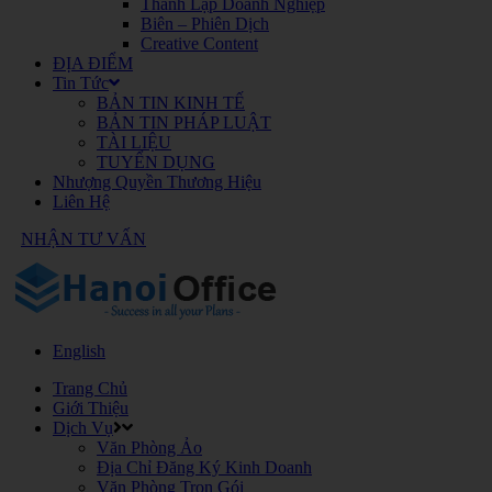
Thành Lập Doanh Nghiệp
Biên – Phiên Dịch
Creative Content
ĐỊA ĐIỂM
Tin Tức
BẢN TIN KINH TẾ
BẢN TIN PHÁP LUẬT
TÀI LIỆU
TUYỂN DỤNG
Nhượng Quyền Thương Hiệu
Liên Hệ
NHẬN TƯ VẤN
English
Trang Chủ
Giới Thiệu
Dịch Vụ
Văn Phòng Ảo
Địa Chỉ Đăng Ký Kinh Doanh
Văn Phòng Trọn Gói