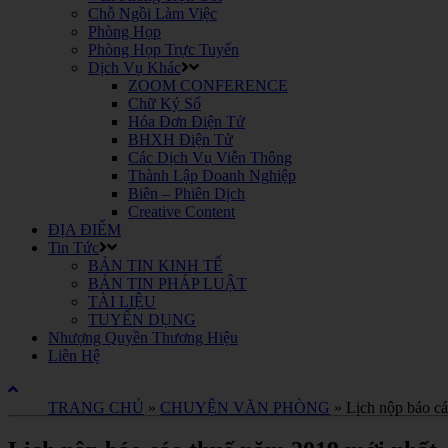
Chỗ Ngồi Làm Việc
Phòng Họp
Phòng Họp Trực Tuyến
Dịch Vụ Khác
ZOOM CONFERENCE
Chữ Ký Số
Hóa Đơn Điện Tử
BHXH Điện Tử
Các Dịch Vụ Viễn Thông
Thành Lập Doanh Nghiệp
Biên – Phiên Dịch
Creative Content
ĐỊA ĐIỂM
Tin Tức
BẢN TIN KINH TẾ
BẢN TIN PHÁP LUẬT
TÀI LIỆU
TUYỂN DỤNG
Nhượng Quyền Thương Hiệu
Liên Hệ
TRANG CHỦ
»
CHUYỆN VĂN PHÒNG
»
Lịch nộp báo c