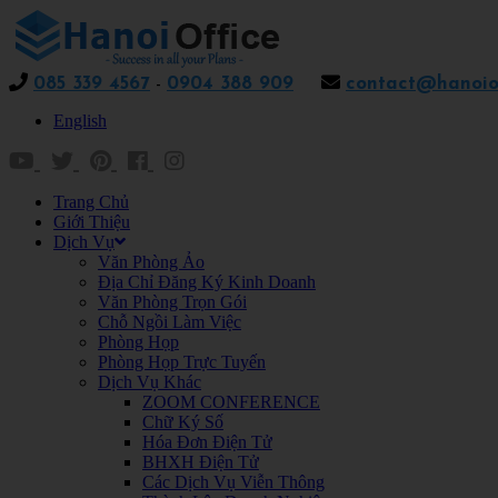
085 339 4567
-
0904 388 909
contact@hanoiof
English
Trang Chủ
Giới Thiệu
Dịch Vụ
Văn Phòng Ảo
Địa Chỉ Đăng Ký Kinh Doanh
Văn Phòng Trọn Gói
Chỗ Ngồi Làm Việc
Phòng Họp
Phòng Họp Trực Tuyến
Dịch Vụ Khác
ZOOM CONFERENCE
Chữ Ký Số
Hóa Đơn Điện Tử
BHXH Điện Tử
Các Dịch Vụ Viễn Thông