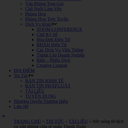
Văn Phòng Trọn Gói
Chỗ Ngồi Làm Việc
Phòng Họp
Phòng Họp Trực Tuyến
Dịch Vụ Khác
ZOOM CONFERENCE
Chữ Ký Số
Hóa Đơn Điện Tử
BHXH Điện Tử
Các Dịch Vụ Viễn Thông
Thành Lập Doanh Nghiệp
Biên – Phiên Dịch
Creative Content
ĐỊA ĐIỂM
Tin Tức
BẢN TIN KINH TẾ
BẢN TIN PHÁP LUẬT
TÀI LIỆU
TUYỂN DỤNG
Nhượng Quyền Thương Hiệu
Liên Hệ
TRANG CHỦ
»
TIN TỨC
»
TÀI LIỆU
»
Sức nóng từ dịch
vụ văn phòng chia sẻ quận Thanh Xuân