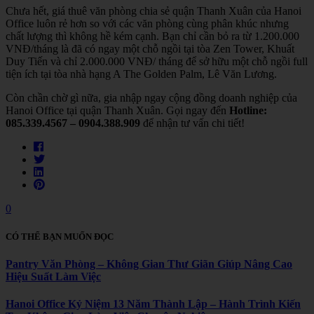
Chưa hết, giá thuê văn phòng chia sẻ quận Thanh Xuân của Hanoi
Office luôn rẻ hơn so với các văn phòng cùng phân khúc nhưng
chất lượng thì không hề kém cạnh. Bạn chỉ cần bỏ ra từ 1.200.000
VNĐ/tháng là đã có ngay một chỗ ngồi tại tòa Zen Tower, Khuất
Duy Tiến và chỉ 2.000.000 VNĐ/ tháng để sở hữu một chỗ ngồi full
tiện ích tại tòa nhà hạng A The Golden Palm, Lê Văn Lương.
Còn chần chờ gì nữa, gia nhập ngay cộng đồng doanh nghiệp của
Hanoi Office tại quận Thanh Xuân. Gọi ngay đến
Hotline:
085.339.4567 – 0904.388.909
để nhận tư vấn chi tiết!
0
CÓ THỂ BẠN MUỐN ĐỌC
Pantry Văn Phòng – Không Gian Thư Giãn Giúp Nâng Cao
Hiệu Suất Làm Việc
Hanoi Office Kỷ Niệm 13 Năm Thành Lập – Hành Trình Kiến