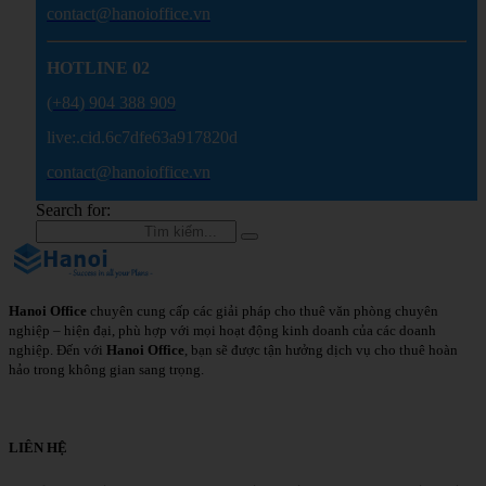
contact@hanoioffice.vn
HOTLINE 02
(+84) 904 388 909
live:.cid.6c7dfe63a917820d
contact@hanoioffice.vn
Search for:
Hanoi Office
chuyên cung cấp các giải pháp cho thuê văn phòng chuyên
nghiệp – hiện đại, phù hợp với mọi hoạt động kinh doanh của các doanh
nghiệp. Đến với
Hanoi Office
, bạn sẽ được tận hưởng dịch vụ cho thuê hoàn
hảo trong không gian sang trọng.
Chi Tiết
LIÊN HỆ