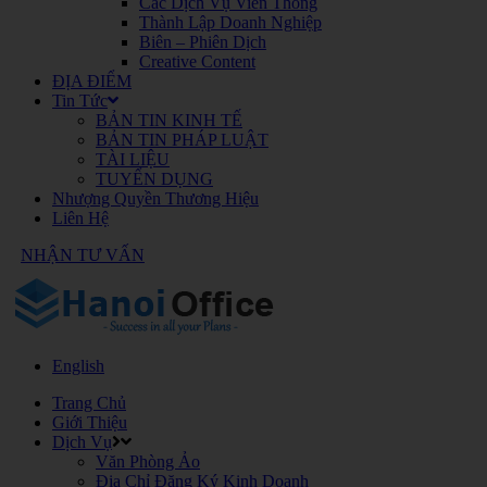
Các Dịch Vụ Viễn Thông
Thành Lập Doanh Nghiệp
Biên – Phiên Dịch
Creative Content
ĐỊA ĐIỂM
Tin Tức
BẢN TIN KINH TẾ
BẢN TIN PHÁP LUẬT
TÀI LIỆU
TUYỂN DỤNG
Nhượng Quyền Thương Hiệu
Liên Hệ
NHẬN TƯ VẤN
English
Trang Chủ
Giới Thiệu
Dịch Vụ
Văn Phòng Ảo
Địa Chỉ Đăng Ký Kinh Doanh