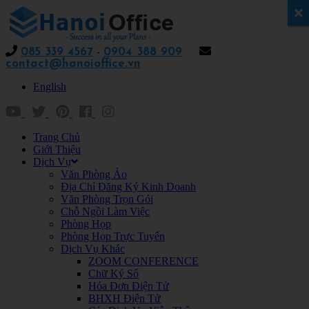
x
085 339 4567
-
0904 388 909
contact@hanoioffice.vn
English
Trang Chủ
Giới Thiệu
Dịch Vụ
Văn Phòng Ảo
Địa Chỉ Đăng Ký Kinh Doanh
Văn Phòng Trọn Gói
Chỗ Ngồi Làm Việc
Phòng Họp
Phòng Họp Trực Tuyến
Dịch Vụ Khác
ZOOM CONFERENCE
Chữ Ký Số
Hóa Đơn Điện Tử
BHXH Điện Tử