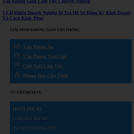
Tạo Không Gian Làm Việc Chuyên Nghiệp
5 Lỗi Khiến Doanh Nghiệp Bị Trả Hồ Sơ Đăng Ký Kinh Doanh
Và Cách Khắc Phục
GIẢI PHÁP KHÔNG GIAN VĂN PHÒNG
Văn Phòng Ảo
Văn Phòng Trọn Gói
Chỗ Ngồi Làm Việc
Phòng Họp Cho Thuê
TƯ VẤN DỊCH VỤ
HOTLINE 01
(+84) 853 394 567
live:680108fb0fac3801