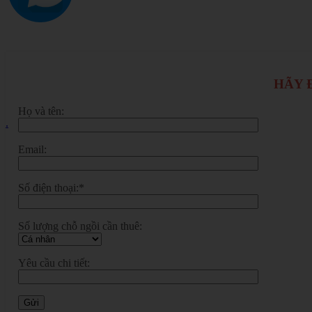
HÃY Đ
Họ và tên:
.
Email:
Số điện thoại:*
Số lượng chỗ ngồi cần thuê:
Yêu cầu chi tiết: