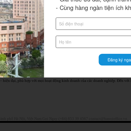
- Cùng hàng ngàn tiện ích k
Đăng ký nga
– hiện đại, phù hợp với mọi hoạt động kinh doanh của các doanh nghiệp. Đến với
hành phố Hà Nội, Việt Nam
Gọi Ngay (+84) 853 39 4567
contact@hanoioffice.vn