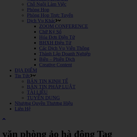
Chỗ Ngồi Làm Việc
Phòng Họp
Phòng Họp Trực Tuyến
Dịch Vụ Khác
ZOOM CONFERENCE
Chữ Ký Số
Hóa Đơn Điện Tử
BHXH Điện Tử
Các Dịch Vụ Viễn Thông
Thành Lập Doanh Nghiệp
Biên – Phiên Dịch
Creative Content
ĐỊA ĐIỂM
Tin Tức
BẢN TIN KINH TẾ
BẢN TIN PHÁP LUẬT
TÀI LIỆU
TUYỂN DỤNG
Nhượng Quyền Thương Hiệu
Liên Hệ
văn phòng ảo hà đông Tag