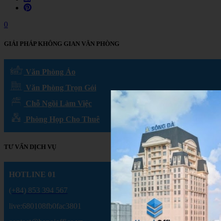
0
GIẢI PHÁP KHÔNG GIAN VĂN PHÒNG
Văn Phòng Ảo
Văn Phòng Trọn Gói
Chỗ Ngồi Làm Việc
Phòng Họp Cho Thuê
TƯ VẤN DỊCH VỤ
HOTLINE 01
(+84) 853 394 567
live:680108fb0fac3801