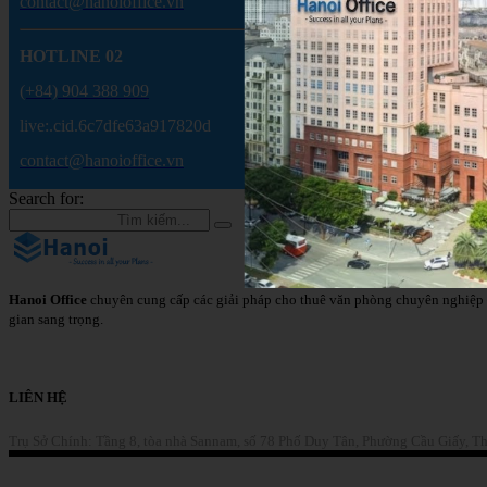
contact@hanoioffice.vn
HOTLINE 02
(+84) 904 388 909
live:.cid.6c7dfe63a917820d
contact@hanoioffice.vn
Search for:
Hanoi Office
chuyên cung cấp các giải pháp cho thuê văn phòng chuyên nghiệp 
gian sang trọng.
Chi Tiết
LIÊN HỆ
Trụ Sở Chính: Tầng 8, tòa nhà Sannam, số 78 Phố Duy Tân, Phường Cầu Giấy, T
Liên Hệ