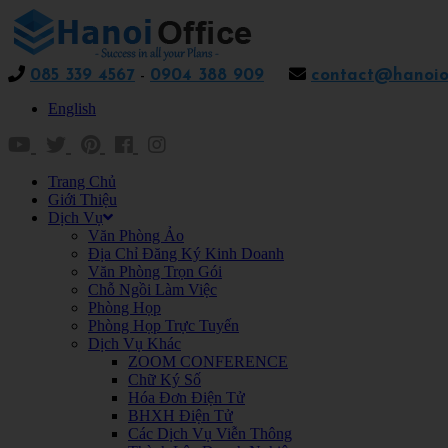
085 339 4567
-
0904 388 909
contact@hanoiof
English
Trang Chủ
Giới Thiệu
Dịch Vụ
Văn Phòng Ảo
Địa Chỉ Đăng Ký Kinh Doanh
Văn Phòng Trọn Gói
Chỗ Ngồi Làm Việc
Phòng Họp
Phòng Họp Trực Tuyến
Dịch Vụ Khác
ZOOM CONFERENCE
Chữ Ký Số
Hóa Đơn Điện Tử
BHXH Điện Tử
Các Dịch Vụ Viễn Thông