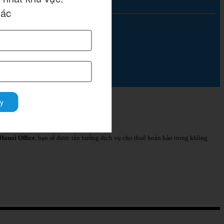
hác
y
Hanoi Office
, bạn sẽ được tận hưởng dịch vụ cho thuê hoàn hảo trong không