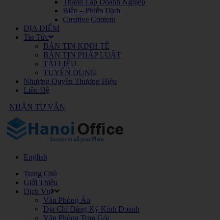
Thành Lập Doanh Nghiệp
Biên – Phiên Dịch
Creative Content
ĐỊA ĐIỂM
Tin Tức
BẢN TIN KINH TẾ
BẢN TIN PHÁP LUẬT
TÀI LIỆU
TUYỂN DỤNG
Nhượng Quyền Thương Hiệu
Liên Hệ
NHẬN TƯ VẤN
English
Trang Chủ
Giới Thiệu
Dịch Vụ
Văn Phòng Ảo
Địa Chỉ Đăng Ký Kinh Doanh
Văn Phòng Trọn Gói