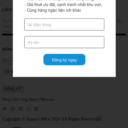
- Giá thuê ưu đãi, cạnh tranh nhất khu vực.

- Cùng hàng ngàn tiện ích khác
LIÊN HỆ
Trụ Sở Chính: Tầng 8, tòa nhà Sannam, số 78 Phố Duy Tân, Phường Cầu Giấy,
Thành phố Hà Nội, Việt Nam
Gọi Ngay (+84) 853 39 4567
contact@hanoioffice.vn
Liên Hệ
ĐĂNG KÝ TƯ VẤN DỊCH VỤ
Đăng ký ngay
Đồng hành cùng Hanoi Office tại:
Copyright © Hanoi Office 2020 All Rights Reserved