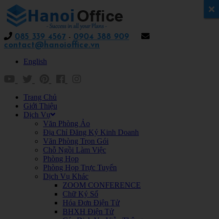
x
085 339 4567
-
0904 388 909
contact@hanoioffice.vn
English
Trang Chủ
Giới Thiệu
Dịch Vụ
Văn Phòng Ảo
Địa Chỉ Đăng Ký Kinh Doanh
Văn Phòng Trọn Gói
Chỗ Ngồi Làm Việc
Phòng Họp
Phòng Họp Trực Tuyến
Dịch Vụ Khác
ZOOM CONFERENCE
Chữ Ký Số
Hóa Đơn Điện Tử
BHXH Điện Tử