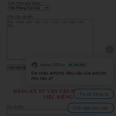
Lựa chọn giải pháp:
Yêu cầu chi tiết:
Hanoi Office
ONLINE
Em chào anh/chị. Nhu cầu của anh/chị 
ĐĂNG KÝ TƯ VẤN VĂN PHÒNG LÀM
Trụ sở Công ty
VIỆC RIÊNG
Họ và tên:
Chỗ ngồi làm việc