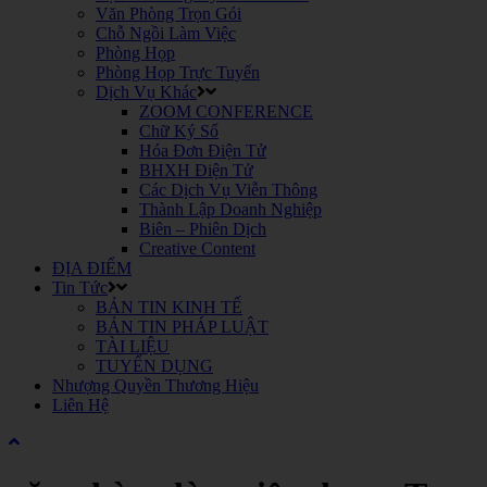
Văn Phòng Trọn Gói
Chỗ Ngồi Làm Việc
Phòng Họp
Phòng Họp Trực Tuyến
Dịch Vụ Khác
ZOOM CONFERENCE
Chữ Ký Số
Hóa Đơn Điện Tử
BHXH Điện Tử
Các Dịch Vụ Viễn Thông
Thành Lập Doanh Nghiệp
Biên – Phiên Dịch
Creative Content
ĐỊA ĐIỂM
Tin Tức
BẢN TIN KINH TẾ
BẢN TIN PHÁP LUẬT
TÀI LIỆU
TUYỂN DỤNG
Nhượng Quyền Thương Hiệu
Liên Hệ