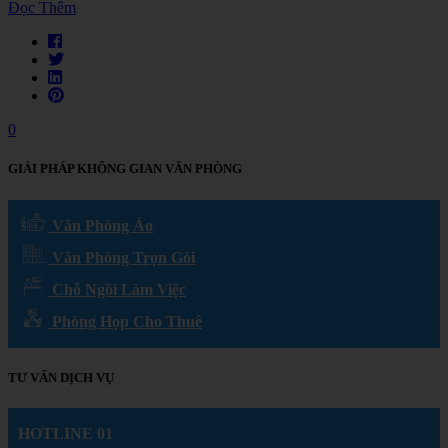
Đọc Thêm
0
GIẢI PHÁP KHÔNG GIAN VĂN PHÒNG
Văn Phòng Ảo
Văn Phòng Trọn Gói
Chỗ Ngồi Làm Việc
Phòng Họp Cho Thuê
TƯ VẤN DỊCH VỤ
HOTLINE 01