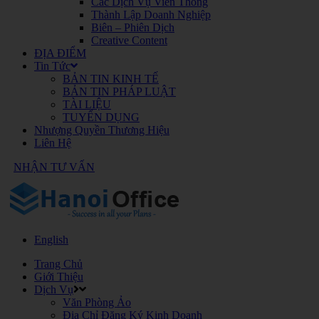
Các Dịch Vụ Viễn Thông
Thành Lập Doanh Nghiệp
Biên – Phiên Dịch
Creative Content
ĐỊA ĐIỂM
Tin Tức
BẢN TIN KINH TẾ
BẢN TIN PHÁP LUẬT
TÀI LIỆU
TUYỂN DỤNG
Nhượng Quyền Thương Hiệu
Liên Hệ
NHẬN TƯ VẤN
English
Trang Chủ
Giới Thiệu
Dịch Vụ
Văn Phòng Ảo
Địa Chỉ Đăng Ký Kinh Doanh