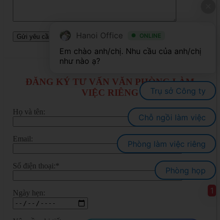
Hanoi Office
ONLINE
Em chào anh/chị. Nhu cầu của anh/chị 
ĐĂNG KÝ TƯ VẤN VĂN PHÒNG LÀM
Trụ sở Công ty
VIỆC RIÊNG
Họ và tên:
Chỗ ngồi làm việc
Email:
Phòng làm việc riêng
Số điện thoại:*
Phòng họp
1
Ngày hẹn: