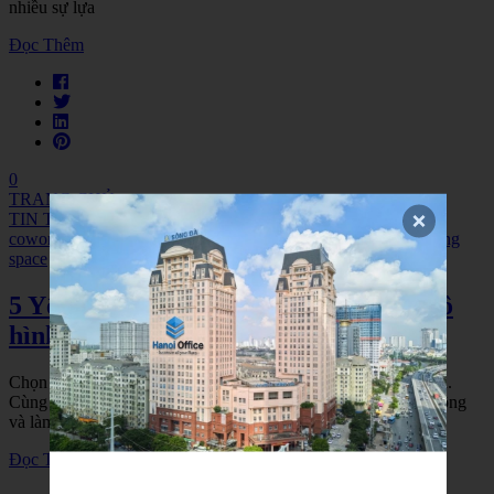
nhiều sự lựa
Đọc Thêm
0
TRANG CHỦ
TIN TỨC
coworking space
,
hà đông coworking space
,
mô hình coworking
space
5 Yếu tố không nên bỏ qua khi chọn mô
hình Coworking Space Hà Đông
Chọn lựa một không gian làm việc lý tưởng không hề đơn giản.
Cùng Hanoi Office tìm hiểu mô hình Co working space Hà Đông
và làm rõ thế nào
Đọc Thêm