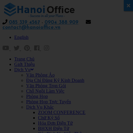
x
085 339 4567
-
0904 388 909
contact@hanoioffice.vn
English
Trang Chủ
Giới Thiệu
Dịch Vụ
Văn Phòng Ảo
Địa Chỉ Đăng Ký Kinh Doanh
Văn Phòng Trọn Gói
Chỗ Ngồi Làm Việc
Phòng Họp
Phòng Họp Trực Tuyến
Dịch Vụ Khác
ZOOM CONFERENCE
Chữ Ký Số
Hóa Đơn Điện Tử
BHXH Điện Tử