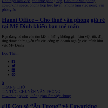
Chỗ ngồi làm việc
,
cho thuê phòng họp
,
Cho thuê văn phòng
,
coworking space
,
phòng họp trực tuyến
,
Phòng làm việc riêng
,
văn
phòng ảo
Hanoi Office – Cho thuê văn phòng giá rẻ
tại Mỹ Đình khiến bạn mê mẩn
Bạn đang có nhu cầu tìm kiếm những không gian làm việc tốt, đáp
ứng được những yêu cầu của công ty, doanh nghiệp của mình khu
vực Mỹ Đình?
Đọc Thêm
0
TRANG CHỦ
TIN TỨC
,
CHUYỆN VĂN PHÒNG
coworking space
,
không gian làm việc chung
#10 Con số “Ấn Tượng” về Coworking