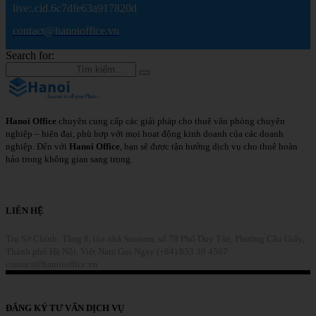
live:.cid.6c7dfe63a917820d
contact@hanoioffice.vn
Search for:
Hanoi Office
chuyên cung cấp các giải pháp cho thuê văn phòng chuyên
nghiệp – hiện đại, phù hợp với mọi hoạt động kinh doanh của các doanh
nghiệp. Đến với
Hanoi Office
, bạn sẽ được tận hưởng dịch vụ cho thuê hoàn
hảo trong không gian sang trọng.
Chi Tiết
LIÊN HỆ
Trụ Sở Chính: Tầng 8, tòa nhà Sannam, số 78 Phố Duy Tân, Phường Cầu Giấy,
Thành phố Hà Nội, Việt Nam
Gọi Ngay (+84) 853 39 4567
contact@hanoioffice.vn
Liên Hệ
ĐĂNG KÝ TƯ VẤN DỊCH VỤ