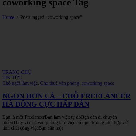
coworking space Tag
Home
/
Posts tagged "coworking space"
TRANG CHỦ
TIN TỨC
Chỗ ngồi làm việc
,
Cho thuê văn phòng
,
coworking space
NGON HƠN CẢ – CHỖ FREELANCER
HÀ ĐÔNG CỰC HẤP DẪN
Bạn là một FreelancerBạn làm việc tự doBạn cần di chuyển
nhiềuThay vì một văn phòng làm việc cố định không phù hợp với
tính chất công việcBạn cần một