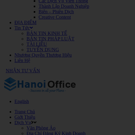
Các Dịch Vụ Viễn Thông
Thành Lập Doanh Nghiệp
Biên – Phiên Dịch
Creative Content
ĐỊA ĐIỂM
Tin Tức
BẢN TIN KINH TẾ
BẢN TIN PHÁP LUẬT
TÀI LIỆU
TUYỂN DỤNG
Nhượng Quyền Thương Hiệu
Liên Hệ
NHẬN TƯ VẤN
English
Trang Chủ
Giới Thiệu
Dịch Vụ
Văn Phòng Ảo
Địa Chỉ Đăng Ký Kinh Doanh