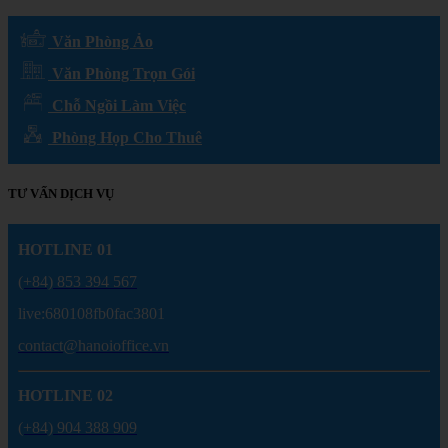
Văn Phòng Ảo
Văn Phòng Trọn Gói
Chỗ Ngồi Làm Việc
Phòng Họp Cho Thuê
TƯ VẤN DỊCH VỤ
HOTLINE 01
(+84) 853 394 567
live:680108fb0fac3801
contact@hanoioffice.vn
HOTLINE 02
(+84) 904 388 909