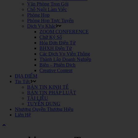
Văn Phòng Trọn Gói
Chỗ Ngồi Làm Việc
Phòng Họp
Phòng Họp Trực Tuyến
Dịch Vụ Khác
ZOOM CONFERENCE
Chữ Ký Số
Hóa Đơn Điện Tử
BHXH Điện Tử
Các Dịch Vụ Viễn Thông
Thành Lập Doanh Nghiệp
Biên – Phiên Dịch
Creative Content
ĐỊA ĐIỂM
Tin Tức
BẢN TIN KINH TẾ
BẢN TIN PHÁP LUẬT
TÀI LIỆU
TUYỂN DỤNG
Nhượng Quyền Thương Hiệu
Liên Hệ