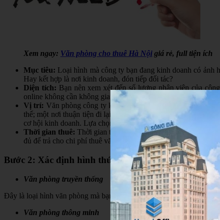
Xem ngay:
Văn phòng cho thuê Hà Nội
giá rẻ, full tiện ích
Mục tiêu:
Loại hình mà công ty bạn đang kinh doanh có ảnh hư
Hay kết hợp là nơi kinh doanh, đón tiếp đối tác?
Diện tích:
Bạn nên xem xét đến số lượng nhân viên của công t
online không cần không gian lớn. Tuy nhiên, Hanoi Office khuy
Vị trí:
Văn phòng công ty không chỉ là nơi làm việc của nhân v
thế; một nơi thuận tiện đi lại giúp bạn không còn vất vả đi l
cơ hội kinh doanh. Lựa chọn vị trí như thế nào là tùy thuộc và
Thời gian thuê:
Thời gian thuê mà chủ đầu tư hoặc hộ cho thuê
đủ để trả cho chi phí thuê văn phòng.
Bước 2: Xác định hình thức thuê văn phòng
Văn phòng truyền thống
Đây là loại hình văn phòng mà bạn sẽ phải thuê mặt bằng, Set-up toà
Văn phòng thông minh