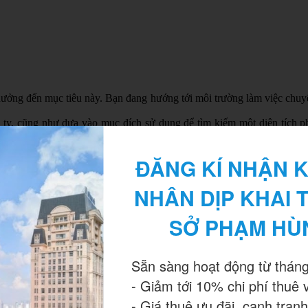
ởng đến mục tiêu này. Bạn đang hướng tới môi trường làm việc chuyên
y, cũng như dựa vào mục đích sử dụng để tìm kiếm một diện tích phù
ến cáo diện tích tối thiểu là 4m2/người.
iên, mà còn được coi là bộ mặt đại diện cho công ty. Một vị trí đẹp 
ĐĂNG KÍ NHẬN K
àm mỗi ngày; một vị trí gần các công ty doanh nghiệp khác, bạn có thể 
o bạn, nên lưu ý tránh những khu vực giao thông quá “tệ”, nên có chỗ 
 yêu cầu thường tối thiểu từ 6 tháng đến 1 năm. Bạn nên có kế hoạch 
NHÂN DỊP KHAI 
SỞ PHẠM HÙ
Sẵn sàng hoạt động từ tháng
n bộ nội thất, trang thiết bị văn phòng và các hạng mục khác như: ph
- Giảm tới 10% chi phí thuê 
- Giá thuê ưu đãi, cạnh tranh