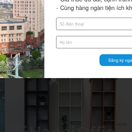
g chia sẻ, đây là giải pháp văn phòng hoàn toàn tối ưu cho các doanh
- Cùng hàng ngàn tiện ích k
trang trí nội thất văn phòng hay xây dựng các hạng như phòng họp, p
ng như: phòng khách, phòng họp, máy fax, máy in, máy photocopy,…
Đăng ký nga