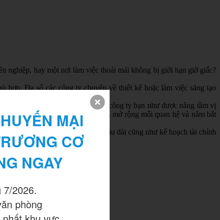
 nghiệp, hay một nơi làm việc thoải mái không bị giới hạn giờ giấc?
 hợp. Đa số các công ty chuyên về thiết kế hoặc làm việc sáng tạo
ngay giữa trung tâm thủ đô sẽ khiến công ty bạn như được nâng tầm vị
HUYẾN MẠI 
dễ dàng kết nối với các công ty khác, mở rộng mối quan hệ và nắm bắt
để xe máy, ô tô cho khách hàng.
dài hạn về chiến lược kinh doanh lâu dài cũng như kế hoạch tài chính
TRƯƠNG CƠ 
NG NGAY
 7/2026.

òng họp, phòng khách,…
văn phòng

 nhất khu vực.
