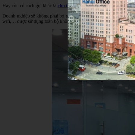
Hay còn có cách gọi khác là
cho thuê văn phòng trọn gói
– văn phòn
Doanh nghiệp sẽ không phải bỏ ra chi phí thuê mặt bằng, chi phí 
wifi,… được sử dụng toàn bộ không gian và tiện ích văn phòng chu