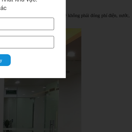
 nghiệp vừa và nhỏ.
hác
hòng khách…. Doanh nghiệp cũng sẽ không phải đóng phí điện, nước,
y