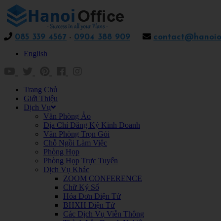
085 339 4567
-
0904 388 909
contact@hanoiof
English
Trang Chủ
Giới Thiệu
Dịch Vụ
Văn Phòng Ảo
Địa Chỉ Đăng Ký Kinh Doanh
Văn Phòng Trọn Gói
Chỗ Ngồi Làm Việc
Phòng Họp
Phòng Họp Trực Tuyến
Dịch Vụ Khác
ZOOM CONFERENCE
Chữ Ký Số
Hóa Đơn Điện Tử
BHXH Điện Tử
Các Dịch Vụ Viễn Thông