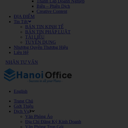
Thành Lập Doanh Nghiệp
Biên – Phiên Dịch
Creative Content
ĐỊA ĐIỂM
Tin Tức
BẢN TIN KINH TẾ
BẢN TIN PHÁP LUẬT
TÀI LIỆU
TUYỂN DỤNG
Nhượng Quyền Thương Hiệu
Liên Hệ
NHẬN TƯ VẤN
English
Trang Chủ
Giới Thiệu
Dịch Vụ
Văn Phòng Ảo
Địa Chỉ Đăng Ký Kinh Doanh
Văn Phòng Trọn Gói