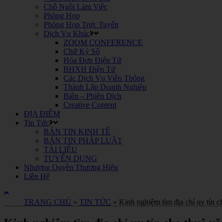
Chỗ Ngồi Làm Việc
Phòng Họp
Phòng Họp Trực Tuyến
Dịch Vụ Khác
ZOOM CONFERENCE
Chữ Ký Số
Hóa Đơn Điện Tử
BHXH Điện Tử
Các Dịch Vụ Viễn Thông
Thành Lập Doanh Nghiệp
Biên – Phiên Dịch
Creative Content
ĐỊA ĐIỂM
Tin Tức
BẢN TIN KINH TẾ
BẢN TIN PHÁP LUẬT
TÀI LIỆU
TUYỂN DỤNG
Nhượng Quyền Thương Hiệu
Liên Hệ
TRANG CHỦ
»
TIN TỨC
»
Kinh nghiệm tìm địa chỉ uy tín c