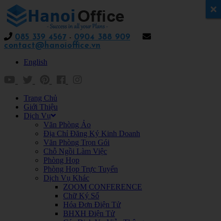
x
085 339 4567
-
0904 388 909
contact@hanoioffice.vn
English
Trang Chủ
Giới Thiệu
Dịch Vụ
Văn Phòng Ảo
Địa Chỉ Đăng Ký Kinh Doanh
Văn Phòng Trọn Gói
Chỗ Ngồi Làm Việc
Phòng Họp
Phòng Họp Trực Tuyến
Dịch Vụ Khác
ZOOM CONFERENCE
Chữ Ký Số
Hóa Đơn Điện Tử
BHXH Điện Tử