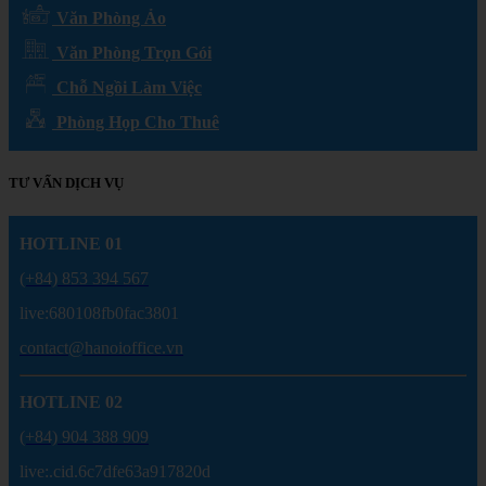
Văn Phòng Ảo
Văn Phòng Trọn Gói
Chỗ Ngồi Làm Việc
Phòng Họp Cho Thuê
TƯ VẤN DỊCH VỤ
HOTLINE 01
(+84) 853 394 567
live:680108fb0fac3801
contact@hanoioffice.vn
HOTLINE 02
(+84) 904 388 909
live:.cid.6c7dfe63a917820d