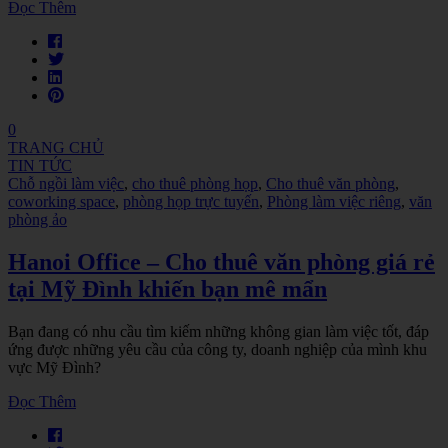
Đọc Thêm
0
TRANG CHỦ
TIN TỨC
Chỗ ngồi làm việc
,
cho thuê phòng họp
,
Cho thuê văn phòng
,
coworking space
,
phòng họp trực tuyến
,
Phòng làm việc riêng
,
văn
phòng ảo
Hanoi Office – Cho thuê văn phòng giá rẻ
tại Mỹ Đình khiến bạn mê mẩn
Bạn đang có nhu cầu tìm kiếm những không gian làm việc tốt, đáp
ứng được những yêu cầu của công ty, doanh nghiệp của mình khu
vực Mỹ Đình?
Đọc Thêm