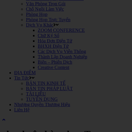
Văn Phòng Trọn Gói
Chỗ Ngồi Làm Việc
Phòng Họp
Phòng Họp Trực Tuyến
Dịch Vụ Khác
ZOOM CONFERENCE
Chữ Ký Số
Hóa Đơn Điện Tử
BHXH Điện Tử
Các Dịch Vụ Viễn Thông
Thành Lập Doanh Nghiệp
Biên – Phiên Dịch
Creative Content
ĐỊA ĐIỂM
Tin Tức
BẢN TIN KINH TẾ
BẢN TIN PHÁP LUẬT
TÀI LIỆU
TUYỂN DỤNG
Nhượng Quyền Thương Hiệu
Liên Hệ