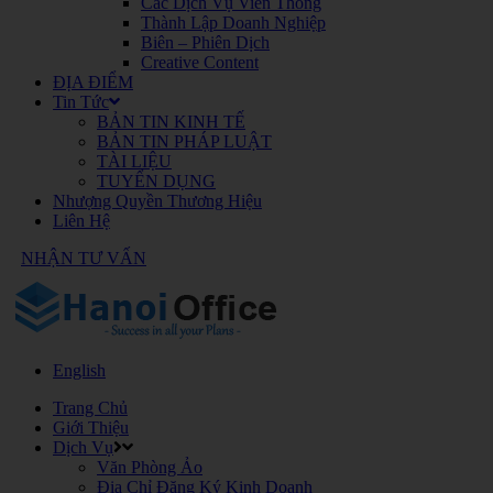
Các Dịch Vụ Viễn Thông
Thành Lập Doanh Nghiệp
Biên – Phiên Dịch
Creative Content
ĐỊA ĐIỂM
Tin Tức
BẢN TIN KINH TẾ
BẢN TIN PHÁP LUẬT
TÀI LIỆU
TUYỂN DỤNG
Nhượng Quyền Thương Hiệu
Liên Hệ
NHẬN TƯ VẤN
English
Trang Chủ
Giới Thiệu
Dịch Vụ
Văn Phòng Ảo
Địa Chỉ Đăng Ký Kinh Doanh