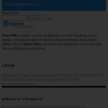
contact@hanoioffice.vn
Search for:
Hanoi Office
chuyên cung cấp các giải pháp cho thuê văn phòng chuyên
nghiệp – hiện đại, phù hợp với mọi hoạt động kinh doanh của các doanh
nghiệp. Đến với
Hanoi Office
, bạn sẽ được tận hưởng dịch vụ cho thuê hoàn
hảo trong không gian sang trọng.
Chi Tiết
LIÊN HỆ
Trụ Sở Chính: Tầng 8, tòa nhà Sannam, số 78 Phố Duy Tân, Phường Cầu Giấy,
Thành phố Hà Nội, Việt Nam
Gọi Ngay (+84) 853 39 4567
contact@hanoioffice.vn
Liên Hệ
ĐĂNG KÝ TƯ VẤN DỊCH VỤ