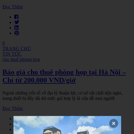
Đọc Thêm
0
TRANG CHỦ
TIN TỨC
cho thuê phòng họp
Báo giá cho thuê phòng họp tại Hà Nội –
Chỉ từ 200.000 VND/giờ
Ngoài những yếu tố về địa lý thuận lợi, cơ sở vật chất tiện nghi,
trang thiết bị đầy đủ thì mức giá hợp lý là vấn đề mọi người
Đọc Thêm