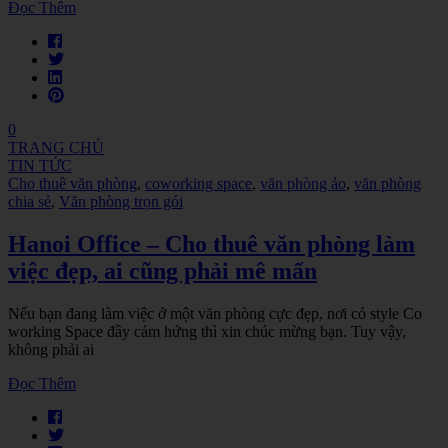
Đọc Thêm
0
TRANG CHỦ
TIN TỨC
Cho thuê văn phòng
,
coworking space
,
văn phòng ảo
,
văn phòng
chia sẻ
,
Văn phòng trọn gói
Hanoi Office – Cho thuê văn phòng làm
việc đẹp, ai cũng phải mê mẩn
Nếu bạn đang làm việc ở một văn phòng cực đẹp, nơi có style Co
working Space đầy cảm hứng thì xin chúc mừng bạn. Tuy vậy,
không phải ai
Đọc Thêm