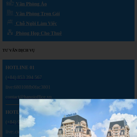
Văn Phòng Ảo
Văn Phòng Trọn Gói
Chỗ Ngồi Làm Việc
Phòng Họp Cho Thuê
TƯ VẤN DỊCH VỤ
HOTLINE 01
(+84) 853 394 567
live:680108fb0fac3801
contact@hanoioffice.vn
HOTLINE 02
(+84) 904 388 909
live:.cid.6c7dfe63a917820d