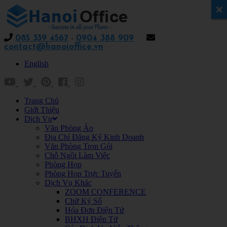
x
085 339 4567
-
0904 388 909
contact@hanoioffice.vn
English
Trang Chủ
Giới Thiệu
Dịch Vụ
Văn Phòng Ảo
Địa Chỉ Đăng Ký Kinh Doanh
Văn Phòng Trọn Gói
Chỗ Ngồi Làm Việc
Phòng Họp
Phòng Họp Trực Tuyến
Dịch Vụ Khác
ZOOM CONFERENCE
Chữ Ký Số
Hóa Đơn Điện Tử
BHXH Điện Tử