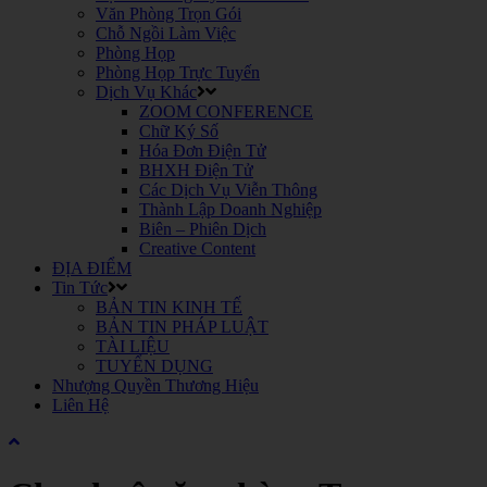
Văn Phòng Trọn Gói
Chỗ Ngồi Làm Việc
Phòng Họp
Phòng Họp Trực Tuyến
Dịch Vụ Khác
ZOOM CONFERENCE
Chữ Ký Số
Hóa Đơn Điện Tử
BHXH Điện Tử
Các Dịch Vụ Viễn Thông
Thành Lập Doanh Nghiệp
Biên – Phiên Dịch
Creative Content
ĐỊA ĐIỂM
Tin Tức
BẢN TIN KINH TẾ
BẢN TIN PHÁP LUẬT
TÀI LIỆU
TUYỂN DỤNG
Nhượng Quyền Thương Hiệu
Liên Hệ