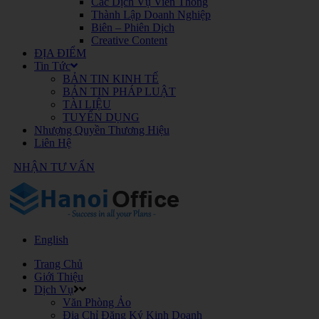
Các Dịch Vụ Viễn Thông
Thành Lập Doanh Nghiệp
Biên – Phiên Dịch
Creative Content
ĐỊA ĐIỂM
Tin Tức
BẢN TIN KINH TẾ
BẢN TIN PHÁP LUẬT
TÀI LIỆU
TUYỂN DỤNG
Nhượng Quyền Thương Hiệu
Liên Hệ
NHẬN TƯ VẤN
English
Trang Chủ
Giới Thiệu
Dịch Vụ
Văn Phòng Ảo
Địa Chỉ Đăng Ký Kinh Doanh