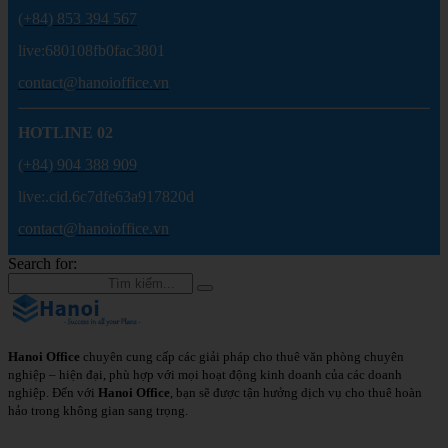
(+84) 853 394 567
live:680108fb0fac3801
contact@hanoioffice.vn
HOTLINE 02
(+84) 904 388 909
live:.cid.6c7dfe63a917820d
contact@hanoioffice.vn
Search for:
Hanoi Office
chuyên cung cấp các giải pháp cho thuê văn phòng chuyên
nghiệp – hiện đại, phù hợp với mọi hoạt động kinh doanh của các doanh
nghiệp. Đến với
Hanoi Office
, bạn sẽ được tận hưởng dịch vụ cho thuê hoàn
hảo trong không gian sang trọng.
Chi Tiết