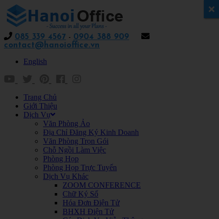
x
085 339 4567
-
0904 388 909
contact@hanoioffice.vn
English
Trang Chủ
Giới Thiệu
Dịch Vụ
Văn Phòng Ảo
Địa Chỉ Đăng Ký Kinh Doanh
Văn Phòng Trọn Gói
Chỗ Ngồi Làm Việc
Phòng Họp
Phòng Họp Trực Tuyến
Dịch Vụ Khác
ZOOM CONFERENCE
Chữ Ký Số
Hóa Đơn Điện Tử
BHXH Điện Tử