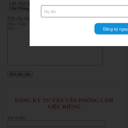
Lựa chọn giải pháp:
Yêu cầu chi tiết:
Đăng ký ngay
ĐĂNG KÝ TƯ VẤN VĂN PHÒNG LÀM
VIỆC RIÊNG
Họ và tên: