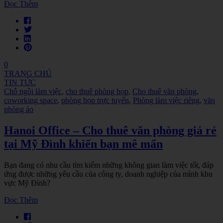
Đọc Thêm
0
TRANG CHỦ
TIN TỨC
Chỗ ngồi làm việc
,
cho thuê phòng họp
,
Cho thuê văn phòng
,
coworking space
,
phòng họp trực tuyến
,
Phòng làm việc riêng
,
văn
phòng ảo
Hanoi Office – Cho thuê văn phòng giá rẻ
tại Mỹ Đình khiến bạn mê mẩn
Bạn đang có nhu cầu tìm kiếm những không gian làm việc tốt, đáp
ứng được những yêu cầu của công ty, doanh nghiệp của mình khu
vực Mỹ Đình?
Đọc Thêm