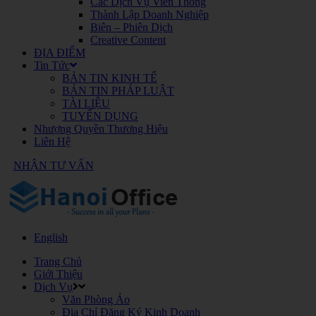
Các Dịch Vụ Viễn Thông
Thành Lập Doanh Nghiệp
Biên – Phiên Dịch
Creative Content
ĐỊA ĐIỂM
Tin Tức
BẢN TIN KINH TẾ
BẢN TIN PHÁP LUẬT
TÀI LIỆU
TUYỂN DỤNG
Nhượng Quyền Thương Hiệu
Liên Hệ
NHẬN TƯ VẤN
English
Trang Chủ
Giới Thiệu
Dịch Vụ
Văn Phòng Ảo
Địa Chỉ Đăng Ký Kinh Doanh