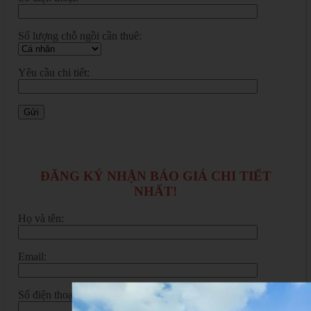
Số lượng chỗ ngồi cần thuê:
Yêu cầu chi tiết:
ĐĂNG KÝ NHẬN BÁO GIÁ CHI TIẾT
NHẤT!
Họ và tên:
Email:
Số điện thoại:*