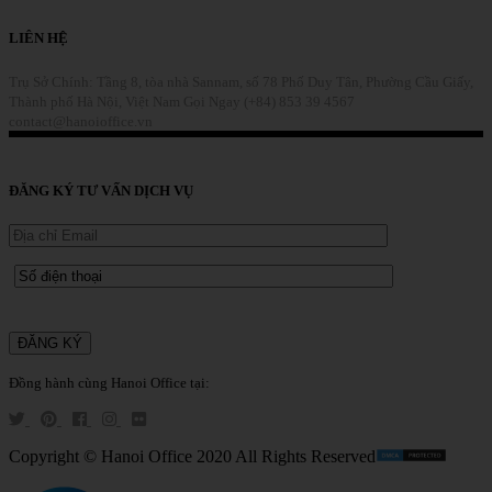
LIÊN HỆ
Trụ Sở Chính: Tầng 8, tòa nhà Sannam, số 78 Phố Duy Tân, Phường Cầu Giấy,
Thành phố Hà Nội, Việt Nam
Gọi Ngay (+84) 853 39 4567
contact@hanoioffice.vn
Liên Hệ
ĐĂNG KÝ TƯ VẤN DỊCH VỤ
Đồng hành cùng Hanoi Office tại:
Copyright © Hanoi Office 2020 All Rights Reserved