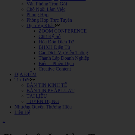
Văn Phòng Trọn Gói
Chỗ Ngồi Làm Việc
Phòng Họp
Phòng Họp Trực Tuyến
Dịch Vụ Khác
ZOOM CONFERENCE
Chữ Ký Số
Hóa Đơn Điện Tử
BHXH Điện Tử
Các Dịch Vụ Viễn Thông
Thành Lập Doanh Nghiệp
Biên – Phiên Dịch
Creative Content
ĐỊA ĐIỂM
Tin Tức
BẢN TIN KINH TẾ
BẢN TIN PHÁP LUẬT
TÀI LIỆU
TUYỂN DỤNG
Nhượng Quyền Thương Hiệu
Liên Hệ