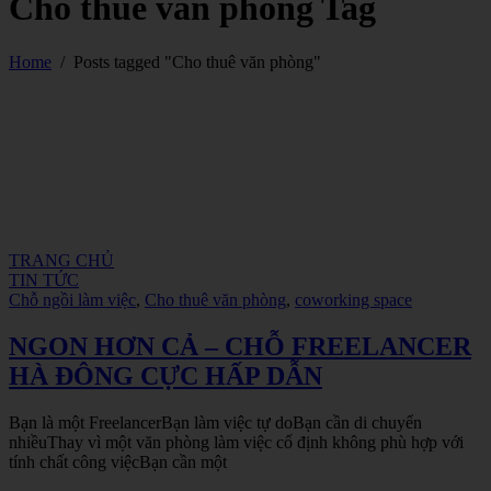
Cho thuê văn phòng Tag
Home
/
Posts tagged "Cho thuê văn phòng"
TRANG CHỦ
TIN TỨC
Chỗ ngồi làm việc
,
Cho thuê văn phòng
,
coworking space
NGON HƠN CẢ – CHỖ FREELANCER
HÀ ĐÔNG CỰC HẤP DẪN
Bạn là một FreelancerBạn làm việc tự doBạn cần di chuyển
nhiềuThay vì một văn phòng làm việc cố định không phù hợp với
tính chất công việcBạn cần một