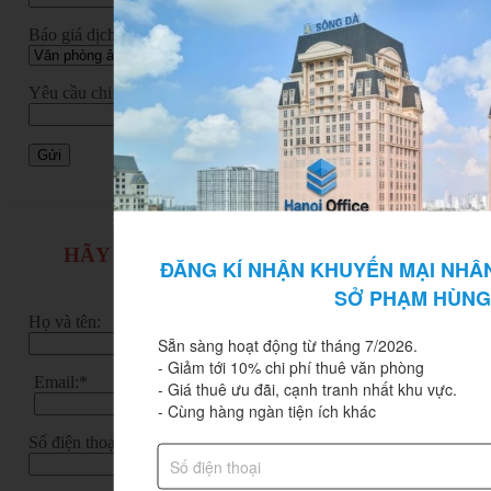
Báo giá dịch vụ:
Yêu cầu chi tiết:
HÃY ĐỂ LẠI THÔNG TIN VÀ HANOI
ĐĂNG KÍ NHẬN KHUYẾN MẠI NHÂN
OFFICE SẼ LIÊN HỆ BẠN!
SỞ PHẠM HÙNG
Họ và tên:
Sẵn sàng hoạt động từ tháng 7/2026.

- Giảm tới 10% chi phí thuê văn phòng

Email:*
- Giá thuê ưu đãi, cạnh tranh nhất khu vực.

- Cùng hàng ngàn tiện ích khác
Số điện thoại:*