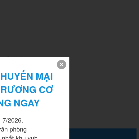
y không quá quan
HUYẾN MẠI 
TRƯƠNG CƠ 
NG NGAY
 7/2026.

văn phòng

 nhất khu vực.
