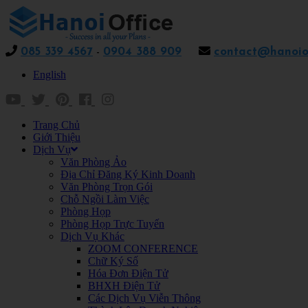
085 339 4567
-
0904 388 909
contact@hanoiof
English
Trang Chủ
Giới Thiệu
Dịch Vụ
Văn Phòng Ảo
Địa Chỉ Đăng Ký Kinh Doanh
Văn Phòng Trọn Gói
Chỗ Ngồi Làm Việc
Phòng Họp
Phòng Họp Trực Tuyến
Dịch Vụ Khác
ZOOM CONFERENCE
Chữ Ký Số
Hóa Đơn Điện Tử
BHXH Điện Tử
Các Dịch Vụ Viễn Thông