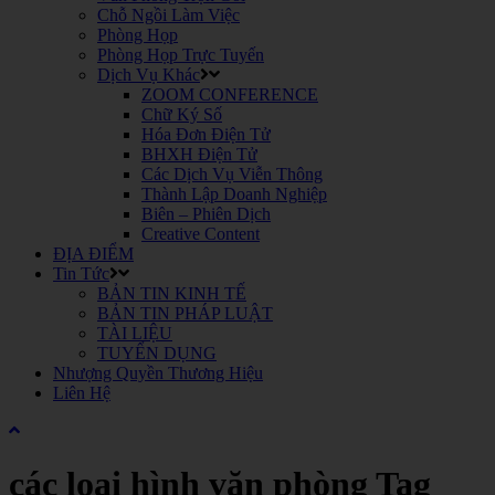
Chỗ Ngồi Làm Việc
Phòng Họp
Phòng Họp Trực Tuyến
Dịch Vụ Khác
ZOOM CONFERENCE
Chữ Ký Số
Hóa Đơn Điện Tử
BHXH Điện Tử
Các Dịch Vụ Viễn Thông
Thành Lập Doanh Nghiệp
Biên – Phiên Dịch
Creative Content
ĐỊA ĐIỂM
Tin Tức
BẢN TIN KINH TẾ
BẢN TIN PHÁP LUẬT
TÀI LIỆU
TUYỂN DỤNG
Nhượng Quyền Thương Hiệu
Liên Hệ
các loại hình văn phòng Tag