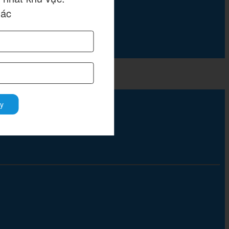
hác
y