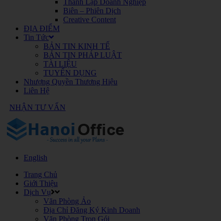
Thành Lập Doanh Nghiệp
Biên – Phiên Dịch
Creative Content
ĐỊA ĐIỂM
Tin Tức
BẢN TIN KINH TẾ
BẢN TIN PHÁP LUẬT
TÀI LIỆU
TUYỂN DỤNG
Nhượng Quyền Thương Hiệu
Liên Hệ
NHẬN TƯ VẤN
English
Trang Chủ
Giới Thiệu
Dịch Vụ
Văn Phòng Ảo
Địa Chỉ Đăng Ký Kinh Doanh
Văn Phòng Trọn Gói