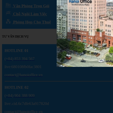
Văn Phòng Trọn Gói
Chỗ Ngồi Làm Việc
Phòng Họp Cho Thuê
TƯ VẤN DỊCH VỤ
HOTLINE 01
(+84) 853 394 567
live:680108fb0fac3801
contact@hanoioffice.vn
HOTLINE 02
(+84) 904 388 909
live:.cid.6c7dfe63a917820d
contact@hanoioffice.vn