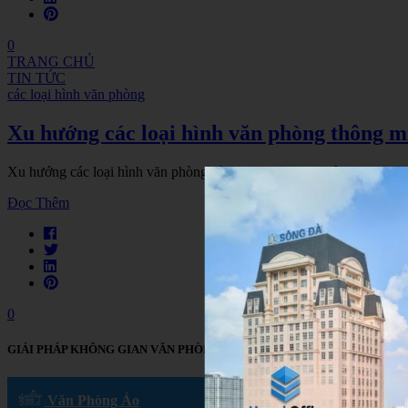
0
TRANG CHỦ
TIN TỨC
các loại hình văn phòng
Xu hướng các loại hình văn phòng thông 
Xu hướng các loại hình văn phòng dành cho doanh nghiệp năm 2018 
Đọc Thêm
0
GIẢI PHÁP KHÔNG GIAN VĂN PHÒNG
Văn Phòng Ảo