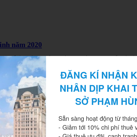
minh năm 2020
như thế nào? Có bao nhiêu loại hình văn phòng? Những kiến thức nà
ĐĂNG KÍ NHẬN K
NHÂN DỊP KHAI 
SỞ PHẠM HÙ
Sẵn sàng hoạt động từ tháng
- Giảm tới 10% chi phí thuê 
- Giá thuê ưu đãi, cạnh tranh