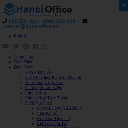
x
085 339 4567
-
0904 388 909
contact@hanoioffice.vn
English
Trang Chủ
Giới Thiệu
Dịch Vụ
Văn Phòng Ảo
Địa Chỉ Đăng Ký Kinh Doanh
Văn Phòng Trọn Gói
Chỗ Ngồi Làm Việc
Phòng Họp
Phòng Họp Trực Tuyến
Dịch Vụ Khác
ZOOM CONFERENCE
Chữ Ký Số
Hóa Đơn Điện Tử
BHXH Điện Tử