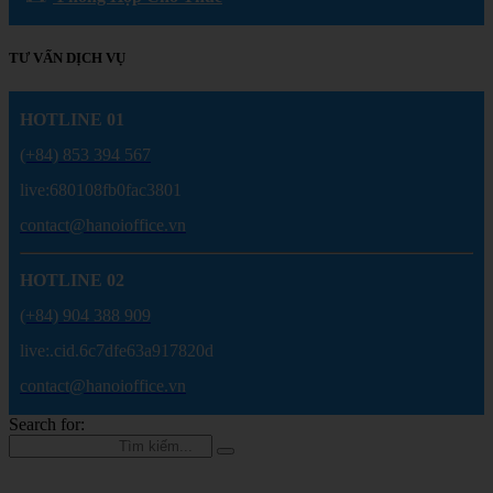
TƯ VẤN DỊCH VỤ
HOTLINE 01
(+84) 853 394 567
live:680108fb0fac3801
contact@hanoioffice.vn
HOTLINE 02
(+84) 904 388 909
live:.cid.6c7dfe63a917820d
contact@hanoioffice.vn
Search for: