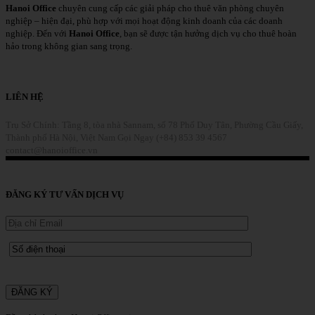
Hanoi Office
chuyên cung cấp các giải pháp cho thuê văn phòng chuyên
nghiệp – hiện đại, phù hợp với mọi hoạt động kinh doanh của các doanh
nghiệp. Đến với
Hanoi Office
, bạn sẽ được tận hưởng dịch vụ cho thuê hoàn
hảo trong không gian sang trọng.
Chi Tiết
LIÊN HỆ
Trụ Sở Chính: Tầng 8, tòa nhà Sannam, số 78 Phố Duy Tân, Phường Cầu Giấy,
Thành phố Hà Nội, Việt Nam
Gọi Ngay (+84) 853 39 4567
contact@hanoioffice.vn
Liên Hệ
ĐĂNG KÝ TƯ VẤN DỊCH VỤ