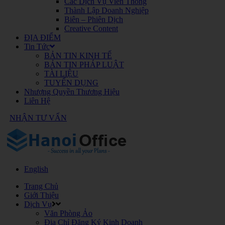
Các Dịch Vụ Viễn Thông
Thành Lập Doanh Nghiệp
Biên – Phiên Dịch
Creative Content
ĐỊA ĐIỂM
Tin Tức
BẢN TIN KINH TẾ
BẢN TIN PHÁP LUẬT
TÀI LIỆU
TUYỂN DỤNG
Nhượng Quyền Thương Hiệu
Liên Hệ
NHẬN TƯ VẤN
English
Trang Chủ
Giới Thiệu
Dịch Vụ
Văn Phòng Ảo
Địa Chỉ Đăng Ký Kinh Doanh