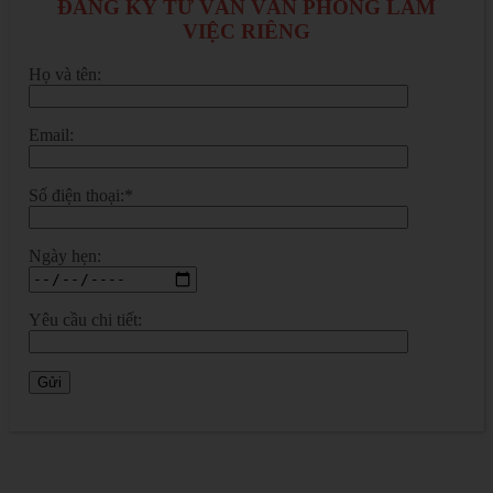
ĐĂNG KÝ TƯ VẤN VĂN PHÒNG LÀM
VIỆC RIÊNG
Họ và tên:
Email:
Số điện thoại:*
Ngày hẹn:
Yêu cầu chi tiết: