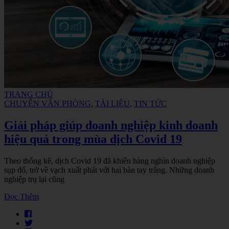
TRANG CHỦ
CHUYỆN VĂN PHÒNG
,
TÀI LIỆU
,
TIN TỨC
Giải pháp giúp doanh nghiệp kinh doanh
hiệu quả trong mùa dịch Covid 19
Theo thống kê, dịch Covid 19 đã khiến hàng nghìn doanh nghiệp
sụp đổ, trở về vạch xuất phát với hai bàn tay trắng. Những doanh
nghiệp trụ lại cũng
Đọc Thêm