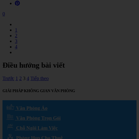
0
1
2
3
4
Điều hướng bài viết
Trước
1
2
3
4
Tiếp theo
GIẢI PHÁP KHÔNG GIAN VĂN PHÒNG
Văn Phòng Ảo
Văn Phòng Trọn Gói
Chỗ Ngồi Làm Việc
Phòng Họp Cho Thuê