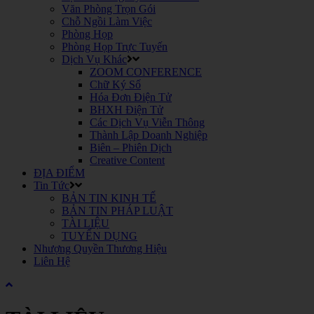
Văn Phòng Trọn Gói
Chỗ Ngồi Làm Việc
Phòng Họp
Phòng Họp Trực Tuyến
Dịch Vụ Khác
ZOOM CONFERENCE
Chữ Ký Số
Hóa Đơn Điện Tử
BHXH Điện Tử
Các Dịch Vụ Viễn Thông
Thành Lập Doanh Nghiệp
Biên – Phiên Dịch
Creative Content
ĐỊA ĐIỂM
Tin Tức
BẢN TIN KINH TẾ
BẢN TIN PHÁP LUẬT
TÀI LIỆU
TUYỂN DỤNG
Nhượng Quyền Thương Hiệu
Liên Hệ