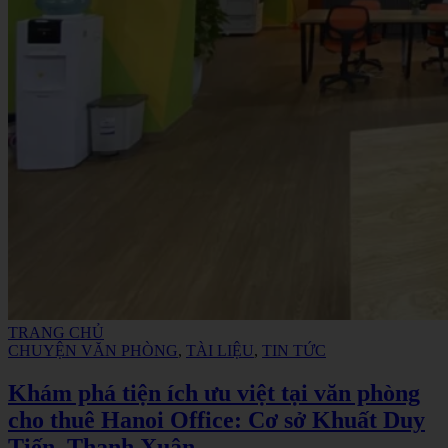
TRANG CHỦ
CHUYỆN VĂN PHÒNG
,
TÀI LIỆU
,
TIN TỨC
Khám phá tiện ích ưu việt tại văn phòng
cho thuê Hanoi Office: Cơ sở Khuất Duy
Tiến, Thanh Xuân