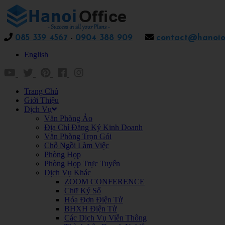
085 339 4567
-
0904 388 909
contact@hanoiof
English
Trang Chủ
Giới Thiệu
Dịch Vụ
Văn Phòng Ảo
Địa Chỉ Đăng Ký Kinh Doanh
Văn Phòng Trọn Gói
Chỗ Ngồi Làm Việc
Phòng Họp
Phòng Họp Trực Tuyến
Dịch Vụ Khác
ZOOM CONFERENCE
Chữ Ký Số
Hóa Đơn Điện Tử
BHXH Điện Tử
Các Dịch Vụ Viễn Thông