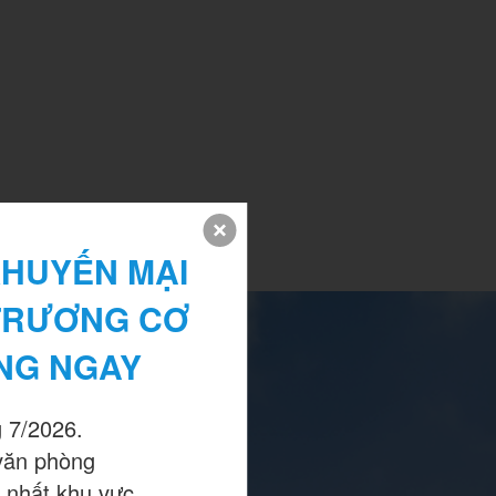
HUYẾN MẠI 
TRƯƠNG CƠ 
NG NGAY
 7/2026.

văn phòng

 nhất khu vực.
