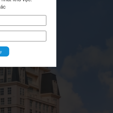
hác
y