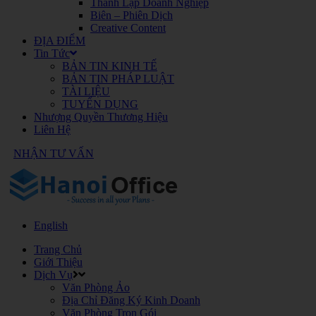
Thành Lập Doanh Nghiệp
Biên – Phiên Dịch
Creative Content
ĐỊA ĐIỂM
Tin Tức
BẢN TIN KINH TẾ
BẢN TIN PHÁP LUẬT
TÀI LIỆU
TUYỂN DỤNG
Nhượng Quyền Thương Hiệu
Liên Hệ
NHẬN TƯ VẤN
English
Trang Chủ
Giới Thiệu
Dịch Vụ
Văn Phòng Ảo
Địa Chỉ Đăng Ký Kinh Doanh
Văn Phòng Trọn Gói