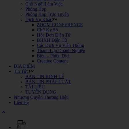
Chỗ Ngồi Làm Việc
Phòng Họp
Phòng Họp Trực Tuyến
Dịch Vụ Khác
ZOOM CONFERENCE
Chữ Ký Số
Hóa Đơn Điện Tử
BHXH Điện Tử
Các Dịch Vụ Viễn Thông
Thành Lập Doanh Nghiệp
Biên – Phiên Dịch
Creative Content
ĐỊA ĐIỂM
Tin Tức
BẢN TIN KINH TẾ
BẢN TIN PHÁP LUẬT
TÀI LIỆU
TUYỂN DỤNG
Nhượng Quyền Thương Hiệu
Liên Hệ