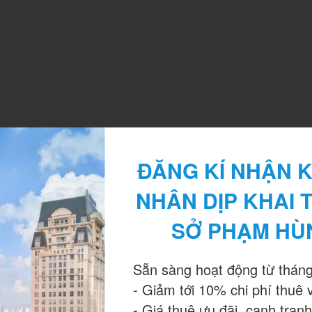
Thái Hà Building
ĐĂNG KÍ NHẬN K
NHÂN DỊP KHAI 
SỞ PHẠM HÙ
Sẵn sàng hoạt động từ tháng
- Giảm tới 10% chi phí thuê 
- Giá thuê ưu đãi, cạnh tranh