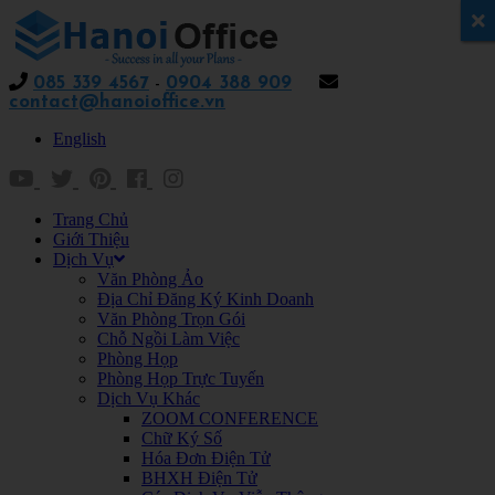
x
085 339 4567
-
0904 388 909
contact@hanoioffice.vn
English
Trang Chủ
Giới Thiệu
Dịch Vụ
Văn Phòng Ảo
Địa Chỉ Đăng Ký Kinh Doanh
Văn Phòng Trọn Gói
Chỗ Ngồi Làm Việc
Phòng Họp
Phòng Họp Trực Tuyến
Dịch Vụ Khác
ZOOM CONFERENCE
Chữ Ký Số
Hóa Đơn Điện Tử
BHXH Điện Tử