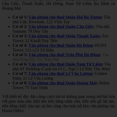
Cầu Giấy, Thanh Xuân, Hà Đông, Nam Từ Liêm, Ba Đình và
Hoàng Mai
Cơ sở 1:
Văn phòng cho thuê Quận Hai Bà Trưng
:
Tòa
nhà Udic Riverside, 122 Vĩnh Tuy
Cơ sở 2:
Văn phòng cho thuê Quận Cầu Giấy
:
Tòa nhà
Sannam, 78 Duy Tân
Cơ sở 3:
Văn phòng cho thuê Quận Thanh Xuân
:
Zen
Tower, 12 Khuất Duy Tiến
Cơ sở 4:
Văn phòng cho thuê Quận Hà Đông
:
HUD3
Tower, 121-123 Tô Hiệu
Cơ sở 5:
Văn phòng cho thuê Trần Phú Hà Đông
:
Tòa
nhà Sông Đà, 131 Trần Phú
Cơ sở 6:
Văn phòng cho thuê Quận Nam Từ Liêm
:
Tòa
nhà AT Building (Cạnh tòa FLC, Ngõ 5 Lê Đức Thọ 30m)
Cơ sở 7:
Văn phòng cho thuê Lê Văn Lương
:
Golden
Palm, 21 Lê Văn Lương
Cơ sở 8:
Văn phòng cho thuê Quận Hoàng Mai
:
Helios
Tower, 75 Tam Trinh
Với thiết kế độc đáo cùng cách bài trí không gian mang nét hài hòa
với gam màu nâu hiện lên trên từng cánh cửa, trên nền gỗ lát sàn,
trên từng chiếc bàn tạo sự ấm cúng cho toàn bộ khu văn phòng của
Hanoi Office