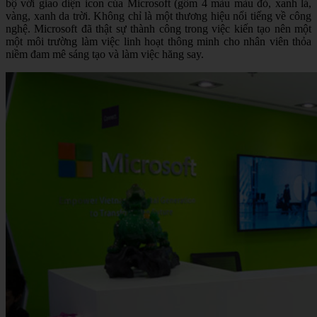
bộ với giao diện icon của Microsoft (gồm 4 màu màu đỏ, xanh lá,
vàng, xanh da trời. Không chỉ là một thương hiệu nổi tiếng về công
nghệ. Microsoft đã thật sự thành công trong việc kiến tạo nên một
một môi trường làm việc linh hoạt thông minh cho nhân viên thỏa
niềm đam mê sáng tạo và làm việc hăng say.