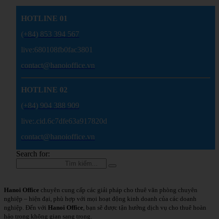
HOTLINE 01
(+84) 853 394 567
live:680108fb0fac3801
contact@hanoioffice.vn
HOTLINE 02
(+84) 904 388 909
live:.cid.6c7dfe63a917820d
contact@hanoioffice.vn
Search for:
Hanoi Office
chuyên cung cấp các giải pháp cho thuê văn phòng chuyên
nghiệp – hiện đại, phù hợp với mọi hoạt động kinh doanh của các doanh
nghiệp. Đến với
Hanoi Office
, bạn sẽ được tận hưởng dịch vụ cho thuê hoàn
hảo trong không gian sang trọng.