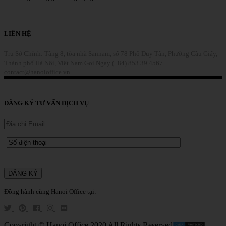
Chi Tiết
LIÊN HỆ
Trụ Sở Chính: Tầng 8, tòa nhà Sannam, số 78 Phố Duy Tân, Phường Cầu Giấy,
Thành phố Hà Nội, Việt Nam
Gọi Ngay (+84) 853 39 4567
contact@hanoioffice.vn
Liên Hệ
ĐĂNG KÝ TƯ VẤN DỊCH VỤ
Đồng hành cùng Hanoi Office tại:
Copyright © Hanoi Office 2020 All Rights Reserved