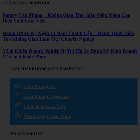
CÓ THỂ BẠN MUỐN ĐỌC
Pantry Văn Phòng – Không Gian Thư Giãn Giúp Nâng Cao
Hiệu Suất Làm Việc
Hanoi Office Kỷ Niệm 13 Năm Thành Lập – Hành Trình Kiến
Tạo Không Gian Làm Việc Chuyên Nghiệp
5 Lỗi Khiến Doanh Nghiệp Bị Trả Hồ Sơ Đăng Ký Kinh Doanh
Và Cách Khắc Phục
GIẢI PHÁP KHÔNG GIAN VĂN PHÒNG
Văn Phòng Ảo
Văn Phòng Trọn Gói
Chỗ Ngồi Làm Việc
Phòng Họp Cho Thuê
TƯ VẤN DỊCH VỤ