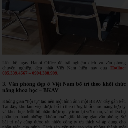
Liên hệ ngay Hanoi Office để trải nghiệm dịch vụ văn phòng
chuyên nghiệp, đẹp nhất Việt Nam hiện nay qua
Hotline:
085.339.4567 – 0904.388.909.
3. Văn phòng đẹp ở Việt Nam bố trí theo khối chức
năng khoa học – BKAV
Không gian “hội tụ” tạo nên một hình ảnh một BKAV đầy gắn kết.
Tại đây, khu làm việc được bố trí theo từng khối chức năng hợp lý
và khoa học. Mỗi bộ phận được quây tròn lại với nhau, và nhiều bộ
phận tạo thành những “khóm hoa” giữa không gian văn phòng. Sự
bài trí này cũng được rất nhiều công ty ưa thích và áp dụng cho
nhân viên của mình. Cách sắp xếp này tạo văn phòng thành một