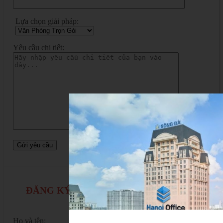
Lựa chọn giải pháp:
Yêu cầu chi tiết:
ĐĂNG KÝ TƯ VẤN VĂN PHÒNG LÀM
VIỆC RIÊNG
Họ và tên: