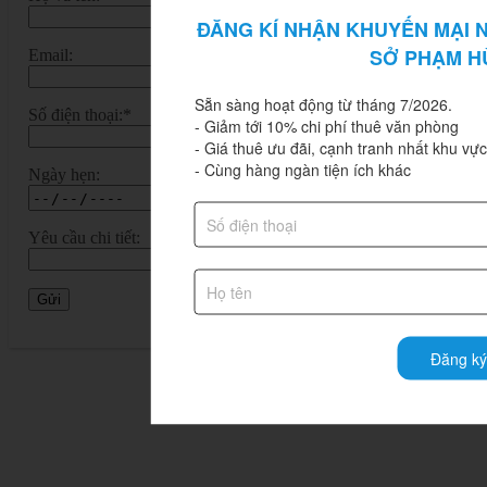
ĐĂNG KÍ NHẬN KHUYẾN MẠI N
SỞ PHẠM H
Email:
Sẵn sàng hoạt động từ tháng 7/2026.

Số điện thoại:*
- Giảm tới 10% chi phí thuê văn phòng

- Giá thuê ưu đãi, cạnh tranh nhất khu vực.
- Cùng hàng ngàn tiện ích khác
Ngày hẹn:
Yêu cầu chi tiết:
Đăng ký