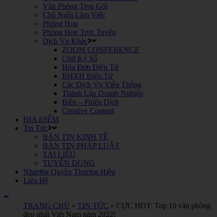
Văn Phòng Trọn Gói
Chỗ Ngồi Làm Việc
Phòng Họp
Phòng Họp Trực Tuyến
Dịch Vụ Khác
ZOOM CONFERENCE
Chữ Ký Số
Hóa Đơn Điện Tử
BHXH Điện Tử
Các Dịch Vụ Viễn Thông
Thành Lập Doanh Nghiệp
Biên – Phiên Dịch
Creative Content
ĐỊA ĐIỂM
Tin Tức
BẢN TIN KINH TẾ
BẢN TIN PHÁP LUẬT
TÀI LIỆU
TUYỂN DỤNG
Nhượng Quyền Thương Hiệu
Liên Hệ
TRANG CHỦ
»
TIN TỨC
»
CỰC HOT: Top 10 văn phòng
đẹp nhất Việt Nam năm 2022!