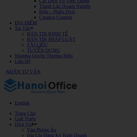
Các Dịch Vụ Viễn Thông
Thành Lập Doanh Nghiệp
Biên – Phiên Dịch
Creative Content
ĐỊA ĐIỂM
Tin Tức
BẢN TIN KINH TẾ
BẢN TIN PHÁP LUẬT
TÀI LIỆU
TUYỂN DỤNG
Nhượng Quyền Thương Hiệu
Liên Hệ
NHẬN TƯ VẤN
English
Trang Chủ
Giới Thiệu
Dịch Vụ
Văn Phòng Ảo
Địa Chỉ Đăng Ký Kinh Doanh