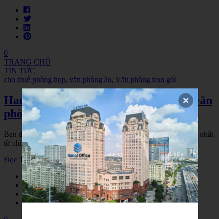
0
TRANG CHỦ
TIN TỨC
cho thuê phòng họp
,
văn phòng ảo
,
Văn phòng trọn gói
Hanoi Office – Bảng báo giá cho thuê văn
phòng tại Hà Nội tối ưu nhất
Bạn đang cần tìm dịch vụ văn phòng trọn gói tại Hà Nội tối ưu nhất
từ chi phí đến tiện ích? Bạn muốn biết đầy đủ bảng giá các
Đọc Thêm