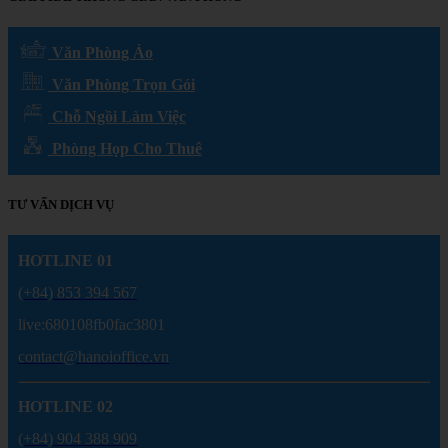
Văn Phòng Ảo
Văn Phòng Trọn Gói
Chỗ Ngồi Làm Việc
Phòng Họp Cho Thuê
TƯ VẤN DỊCH VỤ
HOTLINE 01
(+84) 853 394 567
live:680108fb0fac3801
contact@hanoioffice.vn
HOTLINE 02
(+84) 904 388 909