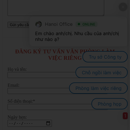
Hanoi Office
ONLINE
Em chào anh/chị. Nhu cầu của anh/chị 
ĐĂNG KÝ TƯ VẤN VĂN PHÒNG LÀM
Trụ sở Công ty
VIỆC RIÊNG
Họ và tên:
Chỗ ngồi làm việc
Email:
Phòng làm việc riêng
Số điện thoại:*
Phòng họp
1
Ngày hẹn: