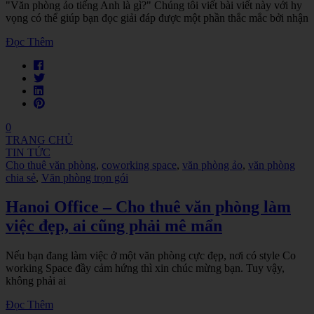
"Văn phòng ảo tiếng Anh là gì?" Chúng tôi viết bài viết này với hy
vọng có thể giúp bạn đọc giải đáp được một phần thắc mắc bởi nhận
Đọc Thêm
0
TRANG CHỦ
TIN TỨC
Cho thuê văn phòng
,
coworking space
,
văn phòng ảo
,
văn phòng
chia sẻ
,
Văn phòng trọn gói
Hanoi Office – Cho thuê văn phòng làm
việc đẹp, ai cũng phải mê mẩn
Nếu bạn đang làm việc ở một văn phòng cực đẹp, nơi có style Co
working Space đầy cảm hứng thì xin chúc mừng bạn. Tuy vậy,
không phải ai
Đọc Thêm