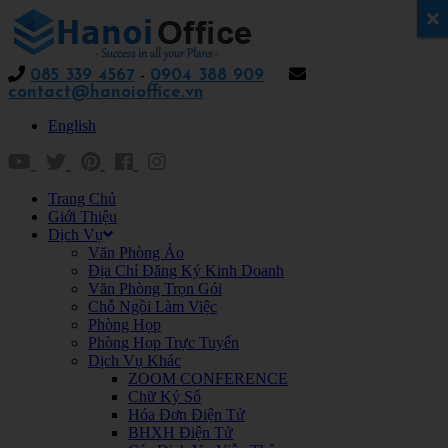
x
085 339 4567
-
0904 388 909
contact@hanoioffice.vn
English
Trang Chủ
Giới Thiệu
Dịch Vụ
Văn Phòng Ảo
Địa Chỉ Đăng Ký Kinh Doanh
Văn Phòng Trọn Gói
Chỗ Ngồi Làm Việc
Phòng Họp
Phòng Họp Trực Tuyến
Dịch Vụ Khác
ZOOM CONFERENCE
Chữ Ký Số
Hóa Đơn Điện Tử
BHXH Điện Tử