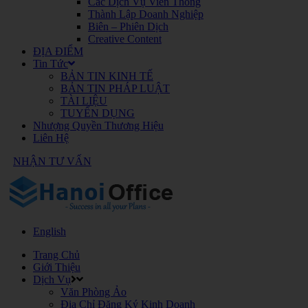
Các Dịch Vụ Viễn Thông
Thành Lập Doanh Nghiệp
Biên – Phiên Dịch
Creative Content
ĐỊA ĐIỂM
Tin Tức
BẢN TIN KINH TẾ
BẢN TIN PHÁP LUẬT
TÀI LIỆU
TUYỂN DỤNG
Nhượng Quyền Thương Hiệu
Liên Hệ
NHẬN TƯ VẤN
English
Trang Chủ
Giới Thiệu
Dịch Vụ
Văn Phòng Ảo
Địa Chỉ Đăng Ký Kinh Doanh