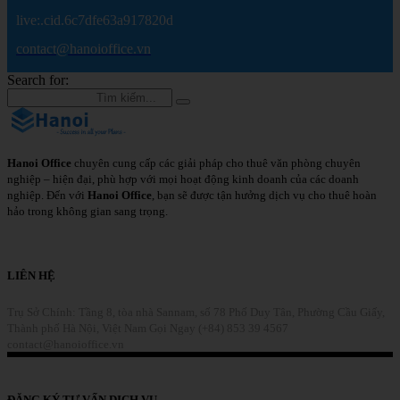
live:.cid.6c7dfe63a917820d
contact@hanoioffice.vn
Search for:
Hanoi Office
chuyên cung cấp các giải pháp cho thuê văn phòng chuyên
nghiệp – hiện đại, phù hợp với mọi hoạt động kinh doanh của các doanh
nghiệp. Đến với
Hanoi Office
, bạn sẽ được tận hưởng dịch vụ cho thuê hoàn
hảo trong không gian sang trọng.
Chi Tiết
LIÊN HỆ
Trụ Sở Chính: Tầng 8, tòa nhà Sannam, số 78 Phố Duy Tân, Phường Cầu Giấy,
Thành phố Hà Nội, Việt Nam
Gọi Ngay (+84) 853 39 4567
contact@hanoioffice.vn
Liên Hệ
ĐĂNG KÝ TƯ VẤN DỊCH VỤ