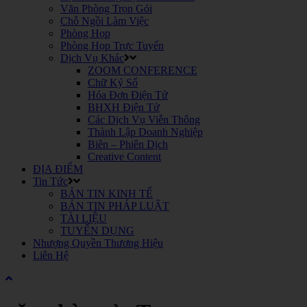
Văn Phòng Trọn Gói
Chỗ Ngồi Làm Việc
Phòng Họp
Phòng Họp Trực Tuyến
Dịch Vụ Khác
ZOOM CONFERENCE
Chữ Ký Số
Hóa Đơn Điện Tử
BHXH Điện Tử
Các Dịch Vụ Viễn Thông
Thành Lập Doanh Nghiệp
Biên – Phiên Dịch
Creative Content
ĐỊA ĐIỂM
Tin Tức
BẢN TIN KINH TẾ
BẢN TIN PHÁP LUẬT
TÀI LIỆU
TUYỂN DỤNG
Nhượng Quyền Thương Hiệu
Liên Hệ