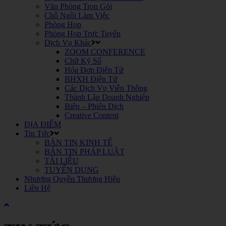
Văn Phòng Trọn Gói
Chỗ Ngồi Làm Việc
Phòng Họp
Phòng Họp Trực Tuyến
Dịch Vụ Khác
ZOOM CONFERENCE
Chữ Ký Số
Hóa Đơn Điện Tử
BHXH Điện Tử
Các Dịch Vụ Viễn Thông
Thành Lập Doanh Nghiệp
Biên – Phiên Dịch
Creative Content
ĐỊA ĐIỂM
Tin Tức
BẢN TIN KINH TẾ
BẢN TIN PHÁP LUẬT
TÀI LIỆU
TUYỂN DỤNG
Nhượng Quyền Thương Hiệu
Liên Hệ