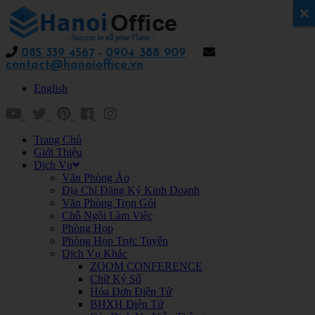
x
085 339 4567
-
0904 388 909
contact@hanoioffice.vn
English
Trang Chủ
Giới Thiệu
Dịch Vụ
Văn Phòng Ảo
Địa Chỉ Đăng Ký Kinh Doanh
Văn Phòng Trọn Gói
Chỗ Ngồi Làm Việc
Phòng Họp
Phòng Họp Trực Tuyến
Dịch Vụ Khác
ZOOM CONFERENCE
Chữ Ký Số
Hóa Đơn Điện Tử
BHXH Điện Tử