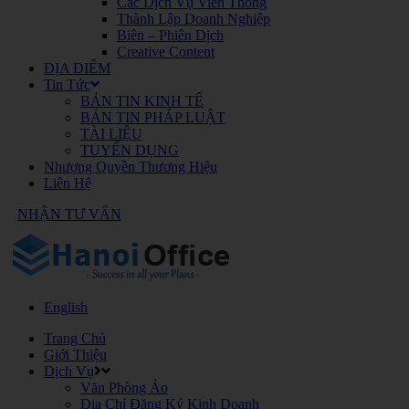
Các Dịch Vụ Viễn Thông
Thành Lập Doanh Nghiệp
Biên – Phiên Dịch
Creative Content
ĐỊA ĐIỂM
Tin Tức
BẢN TIN KINH TẾ
BẢN TIN PHÁP LUẬT
TÀI LIỆU
TUYỂN DỤNG
Nhượng Quyền Thương Hiệu
Liên Hệ
NHẬN TƯ VẤN
English
Trang Chủ
Giới Thiệu
Dịch Vụ
Văn Phòng Ảo
Địa Chỉ Đăng Ký Kinh Doanh