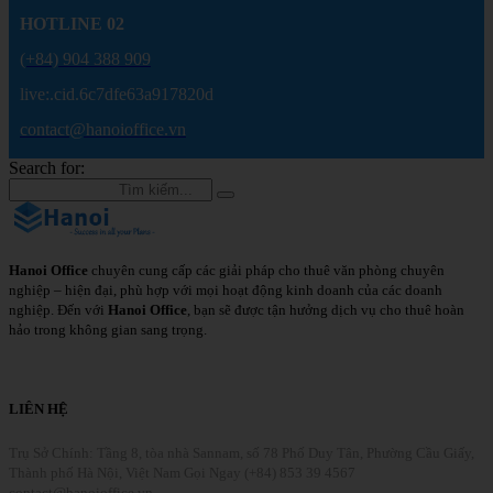
HOTLINE 02
(+84) 904 388 909
live:.cid.6c7dfe63a917820d
contact@hanoioffice.vn
Search for:
Hanoi Office
chuyên cung cấp các giải pháp cho thuê văn phòng chuyên
nghiệp – hiện đại, phù hợp với mọi hoạt động kinh doanh của các doanh
nghiệp. Đến với
Hanoi Office
, bạn sẽ được tận hưởng dịch vụ cho thuê hoàn
hảo trong không gian sang trọng.
Chi Tiết
LIÊN HỆ
Trụ Sở Chính: Tầng 8, tòa nhà Sannam, số 78 Phố Duy Tân, Phường Cầu Giấy,
Thành phố Hà Nội, Việt Nam
Gọi Ngay (+84) 853 39 4567
contact@hanoioffice.vn