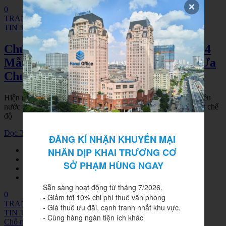
0
TRANG CHỦ
TIN TỨC
Chức Năng Của Văn Phòng Hiện Đại? 4
Mẫu Phòng Làm Việc Hiện Đại Được Ưa
Chuộng
Hiện nay cải cách hành chính là một vấn đề lớn đang được nhiều
nước trên thế giới áp dụng, nó không phụ thuộc vào bất kỳ một chế
độ
Đọc Thêm
ĐĂNG KÍ NHẬN KHUYẾN MẠI 
NHÂN DỊP KHAI TRƯƠNG CƠ 
SỞ PHẠM HÙNG NGAY
Sẵn sàng hoạt động từ tháng 7/2026.

0
- Giảm tới 10% chi phí thuê văn phòng

TRANG CHỦ
- Giá thuê ưu đãi, cạnh tranh nhất khu vực.

TIN TỨC
- Cùng hàng ngàn tiện ích khác
Chỗ ngồi làm việc