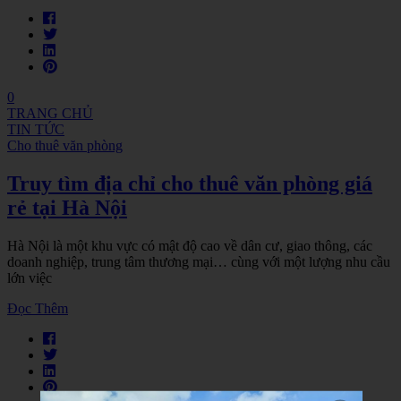
0
TRANG CHỦ
TIN TỨC
Cho thuê văn phòng
Truy tìm địa chỉ cho thuê văn phòng giá
rẻ tại Hà Nội
Hà Nội là một khu vực có mật độ cao về dân cư, giao thông, các
doanh nghiệp, trung tâm thương mại… cùng với một lượng nhu cầu
lớn việc
Đọc Thêm