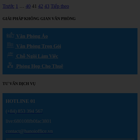
Trước
1
…
40
41
42
43
Tiếp theo
GIẢI PHÁP KHÔNG GIAN VĂN PHÒNG
Văn Phòng Ảo
Văn Phòng Trọn Gói
Chỗ Ngồi Làm Việc
Phòng Họp Cho Thuê
TƯ VẤN DỊCH VỤ
HOTLINE 01
(+84) 853 394 567
live:680108fb0fac3801
contact@hanoioffice.vn