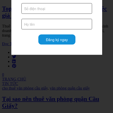
Top 6 tòa nhà cho thuê chỗ ngồi làm việc
giá rẻ tại Hà Nội
Thuê không gian làm việc chung hiện nay đang được các nhà kinh
doanh ưa chuộng bởi sự linh hoạt, tối ưu được tất cả các chi phí,
trang thiết
Đăng ký ngay
Đọc Thêm
0
TRANG CHỦ
TIN TỨC
cho thuê văn phòng cầu giấy
,
văn phòng quận cầu giấy
Tại sao nên thuê văn phòng quận Cầu
Giấy?